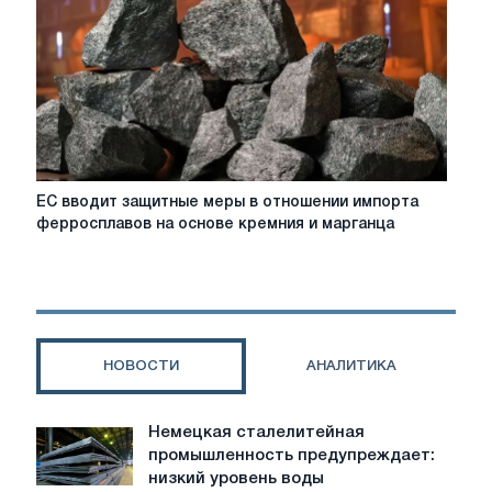
событий,
на
которые
стоит
обратить
внимание
в
2026
году
ЕС
ЕС вводит защитные меры в отношении импорта
вводит
ферросплавов на основе кремния и марганца
защитные
меры
в
отношении
импорта
ферросплавов
НОВОСТИ
АНАЛИТИКА
на
основе
кремния
Немецкая сталелитейная
Немецкая
и
промышленность предупреждает:
сталелитейная
марганца
низкий уровень воды
промышленность