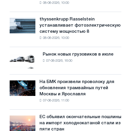
08-08-2026, 10:00
предупреждает:
низкий
уровень
thyssenkrupp Rasselstein
thyssenkrupp
воды
устанавливает фотоэлектрическую
Rasselstein
угрожает
систему мощностью 8
устанавливает
безопасности
08-08-2026, 10:00
фотоэлектрическую
поставок
систему
мощностью
Рынок новых грузовиков в июле
Рынок
8
07-08-2026, 16:00
новых
МВт
грузовиков
для
в
достижения
июле
На БМК произвели проволоку для
целей
На
обновления трамвайных путей
обезуглероживания
БМК
Москвы и Ярославля
произвели
07-08-2026, 11:00
проволоку
для
обновления
ЕС объявил окончательные пошлины
ЕС
трамвайных
на импорт холоднокатаной стали из
объявил
путей
пяти стран
окончательные