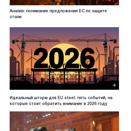
Анализ:
Анализ: понимание предложения ЕС по защите
понимание
стали
предложения
ЕС
по
защите
стали
Идеальный
Идеальный шторм для EU steel: пять событий, на
шторм
которые стоит обратить внимание в 2026 году
для
EU
steel:
пять