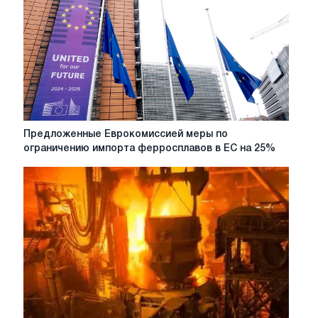
Предложенные
Предложенные Еврокомиссией меры по
Еврокомиссией
ограничению импорта ферросплавов в ЕС на 25%
меры
по
ограничению
импорта
ферросплавов
в
ЕС
на
25%