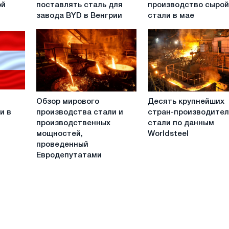
будет
увеличит
ой
поставлять сталь для
производство сыро
поставлять
производство
завода BYD в Венгрии
стали в мае
сталь
сырой
для
стали
завода
в
BYD
мае
в
Венгрии
Обзор
Десять
Обзор мирового
Десять крупнейших
мирового
крупнейших
и в
производства стали и
стран-производите
производства
стран-
производственных
стали по данным
стали
производителей
мощностей,
Worldsteel
и
стали
проведенный
производственных
по
Евродепутатами
мощностей,
данным
проведенный
Worldsteel
Евродепутатами