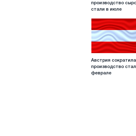
увеличила
производство сыр
производство
стали в июле
сырой
стали
в
июле
Австрия
Австрия сократила
сократила
производство стал
производство
феврале
стали
в
феврале