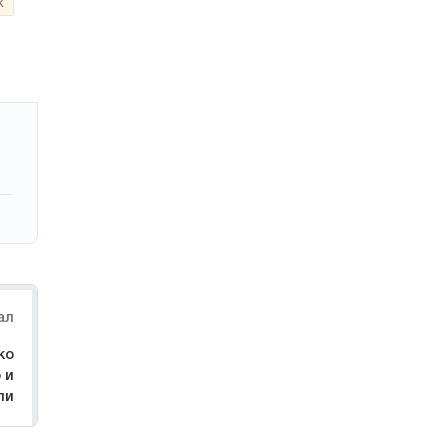
к
ал
ко
 и
ли