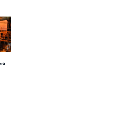
й
лей