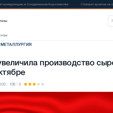
нкуренцию в Соединенном Королевстве
📰
Запрет хуситов на судох
лизы
ктябре
Я МЕТАЛЛУРГИЯ
увеличила производство сыр
октябре
8:00
108
0