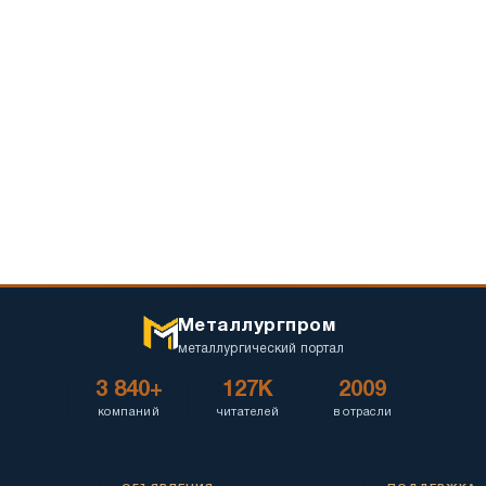
Металлургпром
металлургический портал
3 840+
127K
2009
компаний
читателей
в отрасли