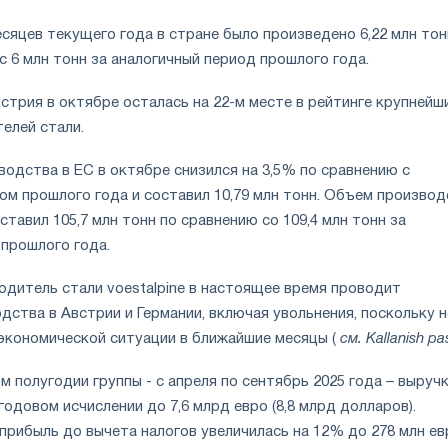
сяцев текущего года в стране было произведено 6,22 млн тон
с 6 млн тонн за аналогичный период прошлого года.
стрия в октябре осталась на 22-м месте в рейтинге крупнейш
елей стали.
одства в ЕС в октябре снизился на 3,5% по сравнению с
ом прошлого года и составил 10,79 млн тонн. Объем производ
ставил 105,7 млн тонн по сравнению со 109,4 млн тонн за
 прошлого года.
одитель стали voestalpine в настоящее время проводит
ства в Австрии и Германии, включая увольнения, поскольку н
экономической ситуации в ближайшие месяцы (
см. Kallanish pa
 полугодии группы - с апреля по сентябрь 2025 года – выруч
 годовом исчислении до 7,6 млрд евро (8,8 млрд долларов).
рибыль до вычета налогов увеличилась на 12% до 278 млн евр