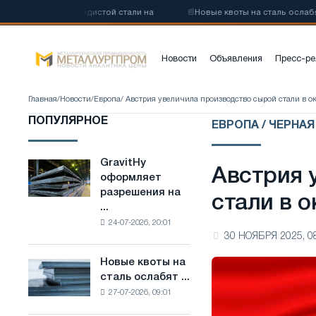
у низкоуглеродистой стали на
📰
Новые квоты на сталь ослабят ко
Новости
Объявления
Пресс-ре
Главная
/
Новости
/
Европа
/ Австрия увеличила производство сырой стали в о
ПОПУЛЯРНОЕ
ЕВРОПА / ЧЕРНА
GravitHy
GravitHy
Австрия 
оформляет
оформляет
разрешения на
разрешения
стали в 
...
на
24-07-2026, 20:01
строительство
30 НОЯБРЯ 2025, 0
завода
по
Новые квоты на
Новые
производству
сталь ослабят ...
квоты
низкоуглеродистой
27-07-2026, 09:01
на
стали
сталь
на