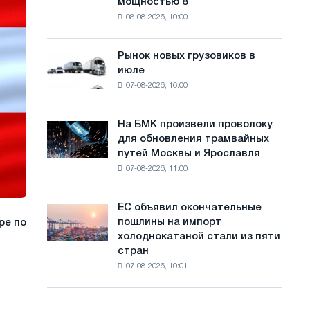
мощностью 8
фотоэлектрическую
с
08-08-2026, 10:00
систему
а
мощностью
8
й
Рынок новых грузовиков в
Рынок
МВт
июле
новых
т
для
07-08-2026, 16:00
грузовиков
достижения
а
в
целей
июле
обезуглероживания
На БМК произвели проволоку
На
для обновления трамвайных
БМК
путей Москвы и Ярославля
произвели
07-08-2026, 11:00
проволоку
для
обновления
ЕС объявил окончательные
ЕС
трамвайных
пошлины на импорт
ре по
объявил
путей
холоднокатаной стали из пяти
окончательные
Москвы
стран
пошлины
и
07-08-2026, 10:01
на
Ярославля
импорт
холоднокатаной