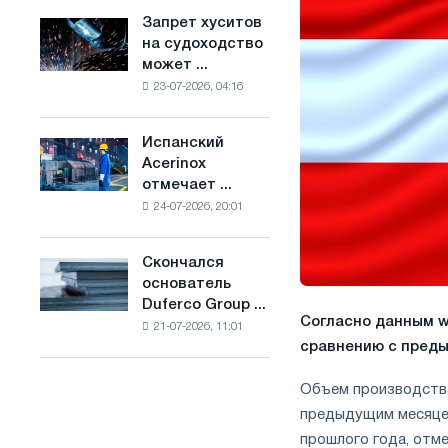
ослабят
основе
Запрет хуситов
Запрет
конкуренцию
водорода
на судоходство
хуситов
в
во
может ...
на
Соединенном
Франции
23-07-2026, 04:16
судоходство
Королевстве
может
нарушить
Испанский
Испанский
импорт
Acerinox
Acerinox
Саудовской
отмечает ...
отмечает
стали
24-07-2026, 20:01
положительную
динамику
во
Скончался
Скончался
втором
основатель
основатель
полугодии
Duferco Group ...
Duferco
по
Согласно данным w
21-07-2026, 11:01
Group
торговым
сравнению с пред
Бруно
мерам
Больфо
и
Объем производства 
поддержке
предыдущим месяцем
CBAM
прошлого года, отм