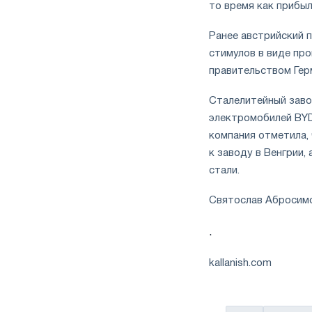
то время как прибыл
Ранее австрийский 
стимулов в виде пр
правительством Гер
Сталелитейный заво
электромобилей BYD
компания отметила,
к заводу в Венгрии,
стали.
Святослав Абросим
.
kallanish.com