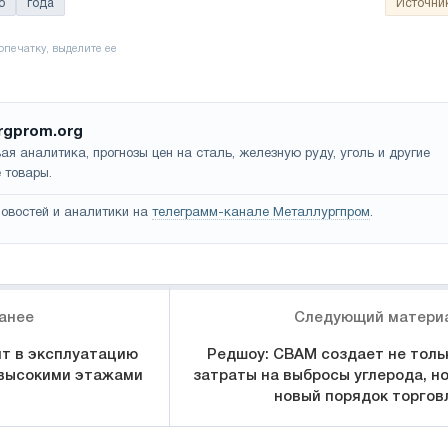
ю
года
Источни
rgprom.org
ая аналитика, прогнозы цен на сталь, железную руду, уголь и другие
 товары.
овостей и аналитики на
телеграмм-канале Металлургпром
.
анее
Следующий матери
т в эксплуатацию
Редшоу: CBAM создает не толь
 высокими этажами
затраты на выбросы углерода, но
новый порядок торгов