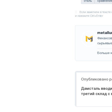
сталь
сравнени
metallu
Финансов
сырьевые
Больше н
Навигация
Опубликовано р
Дамсталь вводи
третий склад с