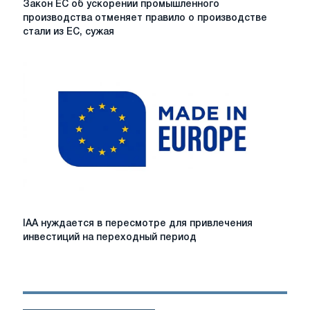
Закон ЕС об ускорении промышленного
ЕС
производства отменяет правило о производстве
об
стали из ЕС, сужая
ускорении
промышленного
производства
отменяет
правило
о
производстве
стали
из
ЕС,
сужая
скользящую
шкалу
IAA
IAA нуждается в пересмотре для привлечения
выбросов
нуждается
инвестиций на переходный период
до
в
первичной
пересмотре
стали
для
привлечения
инвестиций