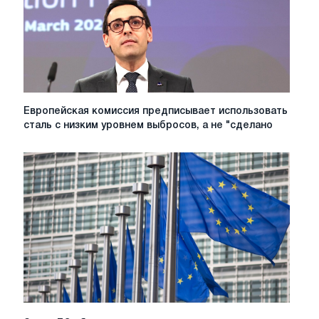
регулирование,
затраты
и
региональные
различия
Европейская
Европейская комиссия предписывает использовать
комиссия
сталь с низким уровнем выбросов, а не "сделано
предписывает
использовать
сталь
с
низким
уровнем
выбросов,
а
не
"сделано
в
ЕС’
Закон