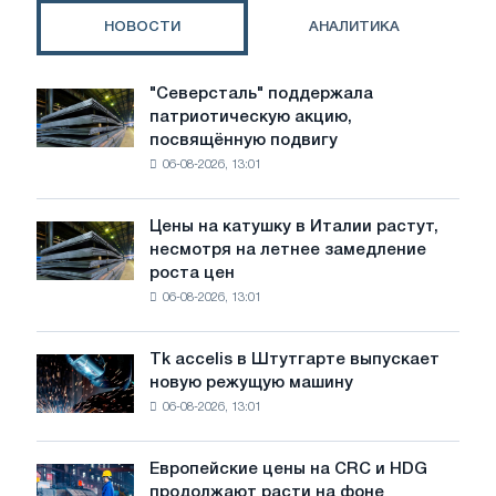
на
НОВОСТИ
АНАЛИТИКА
переходный
период
"Северсталь" поддержала
"Северсталь"
патриотическую акцию,
поддержала
посвящённую подвигу
патриотическую
06-08-2026, 13:01
акцию,
посвящённую
подвигу
Цены на катушку в Италии растут,
Цены
советской
несмотря на летнее замедление
на
авиации
роста цен
катушку
в
06-08-2026, 13:01
в
годы
Италии
Великой
растут,
Отечественной
Tk accelis в Штутгарте выпускает
Tk
несмотря
войны
новую режущую машину
accelis
на
06-08-2026, 13:01
в
летнее
Штутгарте
замедление
выпускает
роста
Европейские цены на CRC и HDG
Европейские
новую
цен
продолжают расти на фоне