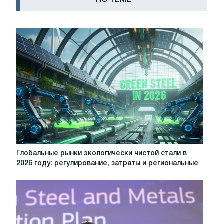
ПО ТЕМЕ
Глобальные
Глобальные рынки экологически чистой стали в
рынки
2026 году: регулирование, затраты и региональные
экологически
чистой
стали
в
2026
году: