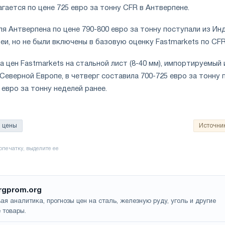
гается по цене 725 евро за тонну CFR в Антверпене.
 Антверпена по цене 790-800 евро за тонну поступали из Инд
и, но не были включены в базовую оценку Fastmarkets по CFR
 цен Fastmarkets на стальной лист (8-40 мм), импортируемый 
в Северной Европе, в четверг составила 700-725 евро за тонну 
 евро за тонну неделей ранее.
цены
Источни
rgprom.org
ая аналитика, прогнозы цен на сталь, железную руду, уголь и другие
 товары.