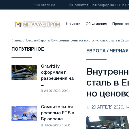
глеродистой стали на
📰
Сомнительная реформа ETS в Брюсселе со
Новости
Объявления
Пресс-ре
Главная
/
Новости
/
Европа
/ Внутренние цены на толстолистовую сталь в Евро
ПОПУЛЯРНОЕ
ЕВРОПА / ЧЕРНА
GravitHy
GravitHy
Внутренн
оформляет
оформляет
разрешения на
разрешения
сталь в 
...
на
24-07-2026, 20:01
но ценов
строительство
завода
по
Сомнительная
20 АПРЕЛЯ 2026, 14
Сомнительная
производству
реформа ETS в
реформа
низкоуглеродистой
Брюсселе ...
ETS
стали
18-07-2026, 13:00
в
на