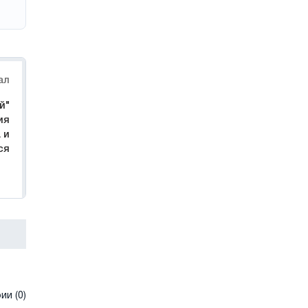
ал
й"
ия
 и
ся
и (0)