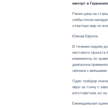
импорт в Германию
Ранее цены на сталь
слябы после нападе
ответных мер по все
Южная Европа
В течение недели до
листового проката п
изменилось по сравн
диапазона применяла
связана с меньшими
Один трейдер сказал
евро за тонну с зав
изготовителя, из-за
Еженедельная оценк