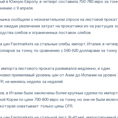
ый в Южную Европу, в четверг составила 750-780 евро за тонн
нению с 9 апреля.
рынка сообщили о незначительном спросе на листовой прокат
мя ожидая увеличения затрат на прокатчики из-за растущих з
одства слябов и ограниченных поставок слябов.
 цен Fastmarkets на стальные слябы, импорт, Италия, в четве
олларов за тонну, по сравнению с 590-620 долларами за тонну
 импорта листового проката развивался медленно, и один
овил приемлемый уровень цен от Азии до Испании на уровне 
FR, не меняясь неделю за неделей.
ов, в Италии были заключены более крупные сделки по импорт
ой Кореи по цене 790-800 евро за тонну, но они не были включ
 которая охватывает только цены CFR.
 цен Fastmarkets на стальной лист (8-40 мм), импортируемый 