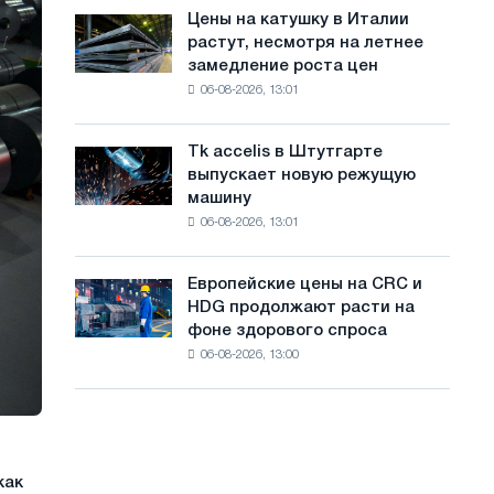
в
с
Цены на катушку в Италии
Цены
июле
растут, несмотря на летнее
на
а
с
замедление роста цен
катушку
максимума
й
06-08-2026, 13:01
в
2026
Италии
т
года
растут,
Tk accelis в Штутгарте
Tk
а
несмотря
выпускает новую режущую
accelis
на
машину
в
летнее
06-08-2026, 13:01
Штутгарте
замедление
выпускает
роста
новую
цен
Европейские цены на CRC и
Европейские
режущую
HDG продолжают расти на
цены
машину
фоне здорового спроса
на
06-08-2026, 13:00
CRC
и
HDG
продолжают
расти
на
как