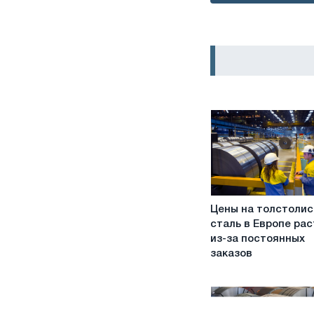
Цены
Цены на толстоли
на
сталь в Европе рас
толстолистовую
из-за постоянных
сталь
заказов
в
Европе
растут
из-