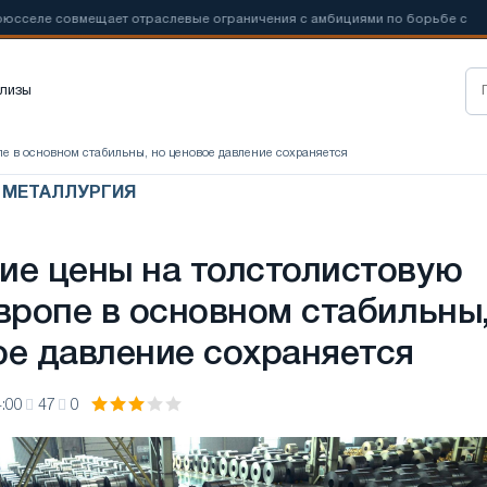
вмещает отраслевые ограничения с амбициями по борьбе с
📰
Нов
лизы
пе в основном стабильны, но ценовое давление сохраняется
Я МЕТАЛЛУРГИЯ
ие цены на толстолистовую
Европе в основном стабильны
ое давление сохраняется
:00
47
0