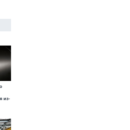
ю
-
я из-