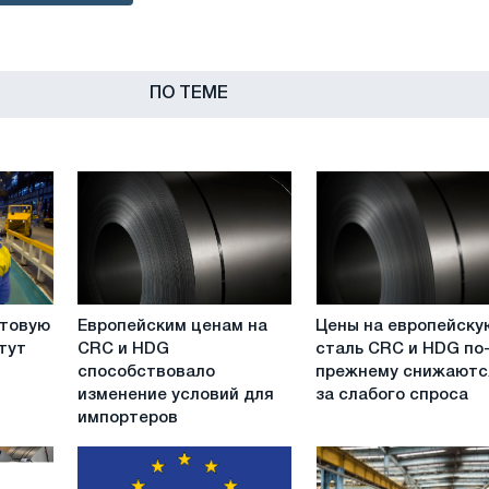
ПО ТЕМЕ
Европейским
Цены
стовую
Европейским ценам на
Цены на европейску
ценам
на
тут
CRC и HDG
сталь CRC и HDG по
на
европейскую
способствовало
прежнему снижаютс
CRC
сталь
изменение условий для
за слабого спроса
и
CRC
импортеров
HDG
и
способствовало
HDG
изменение
по-