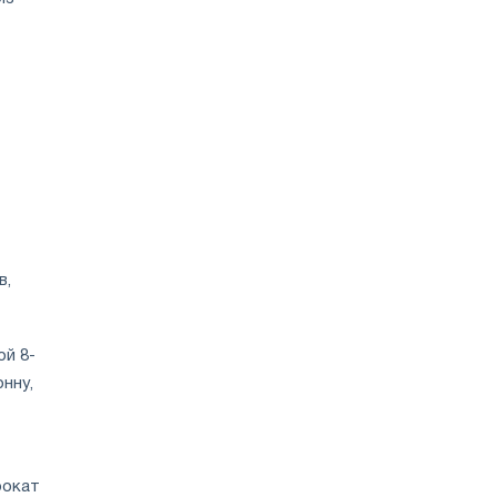
в,
ой 8-
нну,
рокат