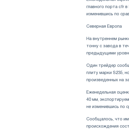
главного порта cfr в
изменившись по срав
Северная Европа
На внутреннем рынке
тонну с завода в те
предыдущими уровня
Один трейдер сообщи
плиту марки S235, н
произведенных на з
Еженедельная оценк
40 мм, экспортируем
не изменившись по с
Сообщалось, что им
происхождения соста