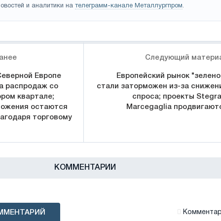
овостей и аналитики на
телеграмм-канале Металлургпром
.
анее
Следующий матери
Северной Европе
Европейский рынок "зелено
а распродаж со
стали заторможен из-за снижен
ором квартале;
спроса; проекты Stegra
ложения остаются
Marcegaglia продвигают
агодаря торговому
КОММЕНТАРИИ
ММЕНТАРИЙ
Комментари