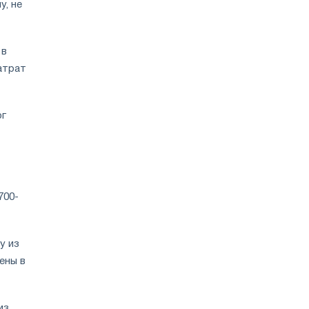
у, не
 в
атрат
рг
700-
у из
ены в
из