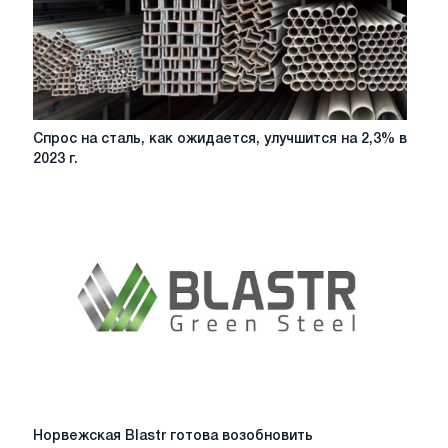
Спрос
Спрос на сталь, как ожидается, улучшится на 2,3% в
на
2023 г.
сталь,
как
ожидается,
улучшится
на
2,3%
в
2023
г.
Норвежская
Норвежская Blastr готова возобновить
Blastr