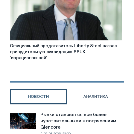
Официальный
Официальный представитель Liberty Steel назвал
представитель
принудительную ликвидацию SSUK
Liberty
‘иррациональной’
Steel
назвал
принудительную
ликвидацию
SSUK
‘иррациональной’
НОВОСТИ
АНАЛИТИКА
Рынки становятся все более
Рынки
чувствительными к потрясениям:
становятся
Glencore
все