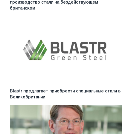
производство стали на бездействующем
готова
британском
возобновить
производство
стали
на
бездействующем
британском
электросталеплавильном
заводе
Blastr
Blastr предлагает приобрести специальные стали в
предлагает
Великобритании
приобрести
специальные
стали
в
Великобритании