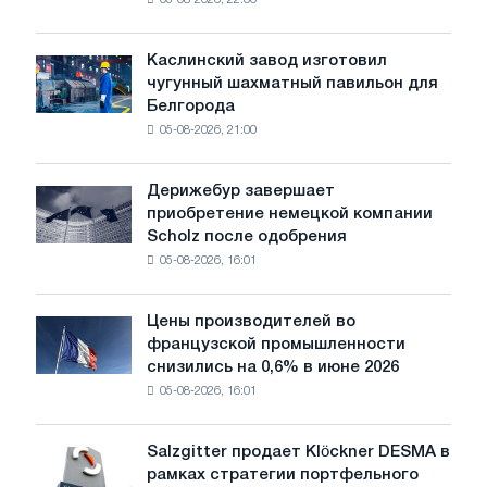
05-08-2026, 22:00
более
чувствительными
к
Каслинский завод изготовил
Каслинский
потрясениям:
чугунный шахматный павильон для
завод
Glencore
Белгорода
изготовил
05-08-2026, 21:00
чугунный
шахматный
павильон
Дерижебур завершает
Дерижебур
для
приобретение немецкой компании
завершает
Белгорода
Scholz после одобрения
приобретение
05-08-2026, 16:01
немецкой
компании
Scholz
Цены производителей во
Цены
после
французской промышленности
производителей
одобрения
снизились на 0,6% в июне 2026
во
Европейской
05-08-2026, 16:01
французской
комиссии
промышленности
снизились
Salzgitter продает Klöckner DESMA в
Salzgitter
на
рамках стратегии портфельного
продает