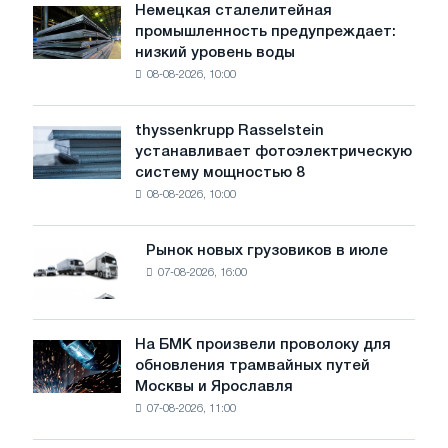
HKM
Немецкая сталелитейная
Немецкая
промышленность предупреждает:
сталелитейная
низкий уровень воды
промышленность
08-08-2026, 10:00
предупреждает:
низкий
уровень
thyssenkrupp Rasselstein
thyssenkrupp
воды
устанавливает фотоэлектрическую
Rasselstein
угрожает
систему мощностью 8
устанавливает
безопасности
08-08-2026, 10:00
фотоэлектрическую
поставок
систему
мощностью
Рынок новых грузовиков в июле
Рынок
8
07-08-2026, 16:00
новых
МВт
грузовиков
для
в
достижения
июле
На БМК произвели проволоку для
целей
На
обновления трамвайных путей
обезуглероживания
БМК
Москвы и Ярославля
произвели
07-08-2026, 11:00
проволоку
для