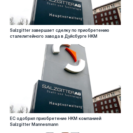
Salzgitter
Salzgitter завершает сделку по приобретению
завершает
сталелитейного завода в Дуйсбурге HKM
сделку
по
приобретению
сталелитейного
завода
в
Дуйсбурге
HKM
ЕС
ЕС одобрил приобретение HKM компанией
одобрил
Salzgitter Mannesmann
приобретение