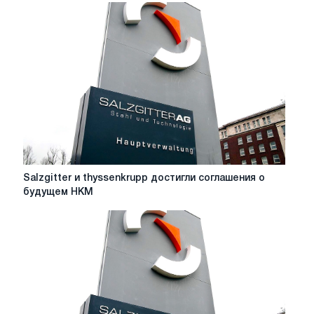
Salzgitter
Salzgitter и thyssenkrupp достигли соглашения о
и
будущем HKM
thyssenkrupp
достигли
соглашения
о
будущем
HKM