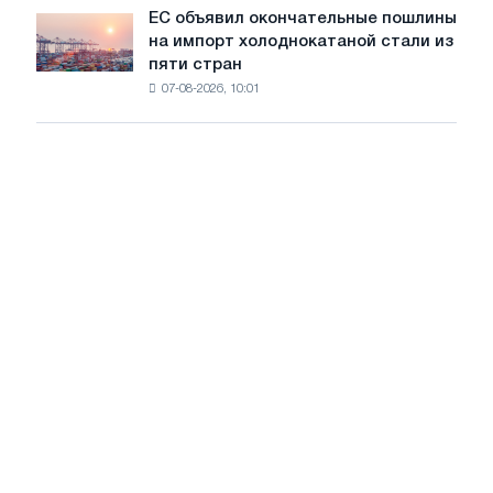
обновления
ЕС объявил окончательные пошлины
ЕС
трамвайных
на импорт холоднокатаной стали из
объявил
путей
пяти стран
окончательные
Москвы
07-08-2026, 10:01
пошлины
и
на
Ярославля
импорт
холоднокатаной
стали
из
пяти
стран