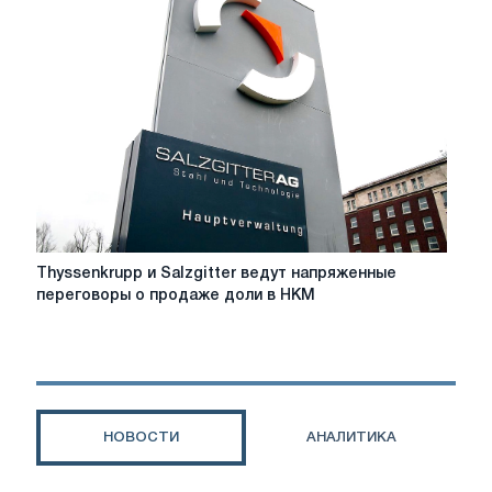
HKM
компанией
Salzgitter
Mannesmann
Thyssenkrupp
Thyssenkrupp и Salzgitter ведут напряженные
и
переговоры о продаже доли в HKM
Salzgitter
ведут
напряженные
переговоры
о
продаже
НОВОСТИ
АНАЛИТИКА
доли
в