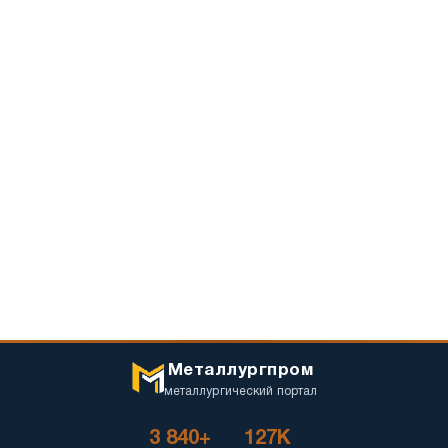
Металлургпром
металлургический портал
3 840+
127K