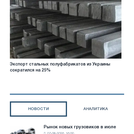
монопольным
положением
Экспорт
Экспорт стальных полуфабрикатов из Украины
стальных
сократился на 25%
полуфабрикатов
из
Украины
сократился
на
25%
НОВОСТИ
АНАЛИТИКА
Рынок новых грузовиков в июле
Рынок
07-08-2026, 16:00