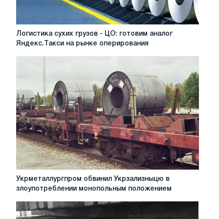
Логистика
Логистика сухих грузов - ЦО: готовим аналог
сухих
Яндекс.Такси на рынке оперирования
грузов
-
ЦО:
готовим
аналог
Яндекс.Такси
на
рынке
оперирования
Укрметаллургпром
Укрметаллургпром обвинил Укрзализныцю в
обвинил
злоупотреблении монопольным положением
Укрзализныцю
в
злоупотреблении