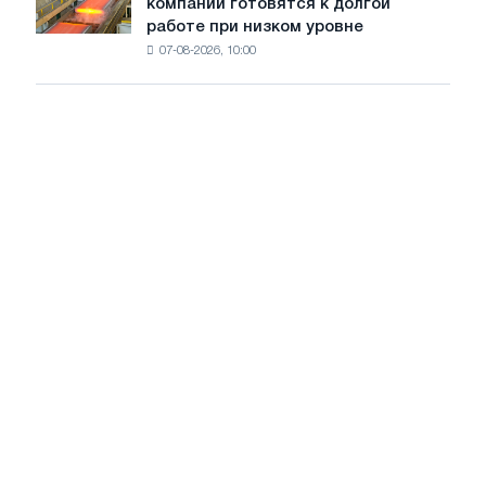
компании готовятся к долгой
сталелитейные
стали
работе при низком уровне
компании
сохранятся,
07-08-2026, 10:00
готовятся
опираясь
к
на
долгой
диверсификацию
работе
при
низком
уровне
воды