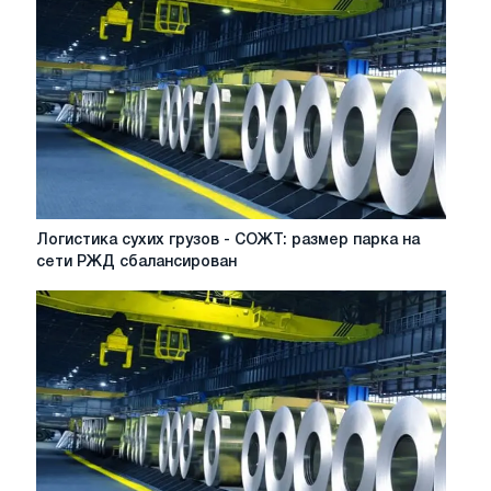
Логистика
Логистика сухих грузов - СОЖТ: размер парка на
сухих
сети РЖД сбалансирован
грузов
-
СОЖТ:
размер
парка
на
сети
РЖД
сбалансирован