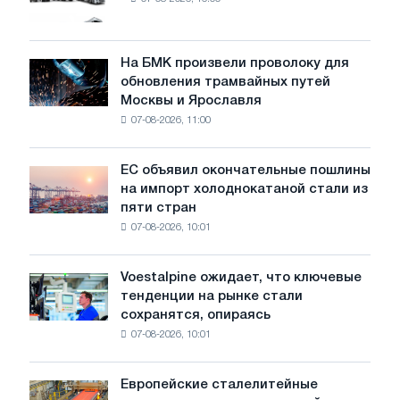
новых
грузовиков
в
июле
На БМК произвели проволоку для
На
обновления трамвайных путей
БМК
Москвы и Ярославля
произвели
07-08-2026, 11:00
проволоку
для
обновления
ЕС объявил окончательные пошлины
ЕС
трамвайных
на импорт холоднокатаной стали из
объявил
путей
пяти стран
окончательные
Москвы
07-08-2026, 10:01
пошлины
и
на
Ярославля
импорт
Voestalpine ожидает, что ключевые
Voestalpine
холоднокатаной
тенденции на рынке стали
ожидает,
стали
сохранятся, опираясь
что
из
07-08-2026, 10:01
ключевые
пяти
тенденции
стран
на
Европейские сталелитейные
Европейские
рынке