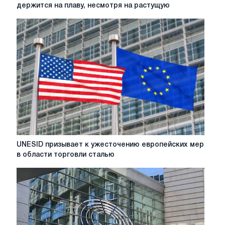
Испанская
держится на плаву, несмотря на растущую
сталелитейная
промышленность
держится
на
плаву,
несмотря
на
растущую
неопределенность
в
торговле,
но
требует
UNESID
UNESID призывает к ужесточению европейских мер
более
призывает
в области торговли сталью
строгих
к
гарантий
ужесточению
европейских
мер
в
области
торговли