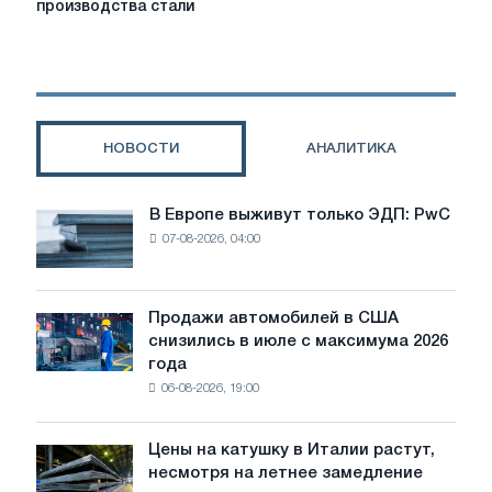
производства стали
конкурентоспособной
энергии
для
производства
стали
НОВОСТИ
АНАЛИТИКА
В Европе выживут только ЭДП: PwC
В
07-08-2026, 04:00
Европе
выживут
только
ЭДП:
Продажи автомобилей в США
Продажи
PwC
снизились в июле с максимума 2026
автомобилей
года
в
06-08-2026, 19:00
США
снизились
в
Цены на катушку в Италии растут,
Цены
июле
несмотря на летнее замедление
на
с