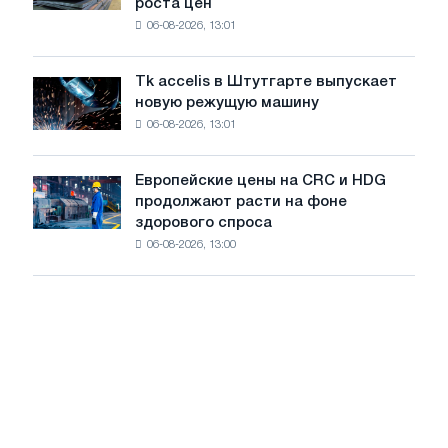
роста цен
катушку
максимума
06-08-2026, 13:01
в
2026
Италии
года
растут,
Tk accelis в Штутгарте выпускает
Tk
несмотря
новую режущую машину
accelis
на
06-08-2026, 13:01
в
летнее
Штутгарте
замедление
выпускает
роста
Европейские цены на CRC и HDG
Европейские
новую
цен
продолжают расти на фоне
цены
режущую
здорового спроса
на
машину
06-08-2026, 13:00
CRC
и
HDG
продолжают
расти
на
фоне
здорового
спроса