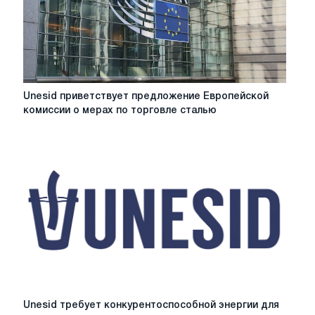
сталью
Unesid
Unesid приветствует предложение Европейской
приветствует
комиссии о мерах по торговле сталью
предложение
Европейской
комиссии
о
мерах
по
торговле
сталью
Unesid
Unesid требует конкурентоспособной энергии для
требует