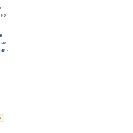
о
 из
 в
нии
ии -
к