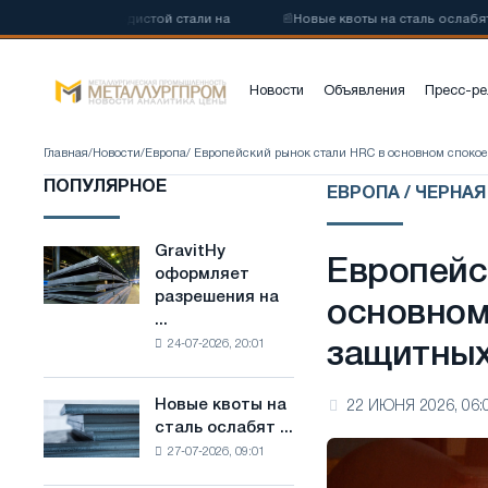
коуглеродистой стали на
📰
Новые квоты на сталь ослабят конкур
Новости
Объявления
Пресс-ре
Главная
/
Новости
/
Европа
/ Европейский рынок стали HRC в основном споко
ПОПУЛЯРНОЕ
ЕВРОПА / ЧЕРНА
GravitHy
GravitHy
Европейс
оформляет
оформляет
разрешения на
разрешения
основном
...
на
24-07-2026, 20:01
защитных
строительство
завода
по
Новые квоты на
22 ИЮНЯ 2026, 06:
Новые
производству
сталь ослабят ...
квоты
низкоуглеродистой
27-07-2026, 09:01
на
стали
сталь
на