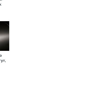
к
ю
ут,