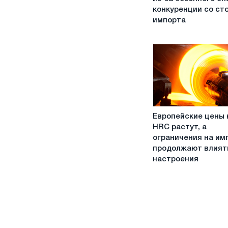
сталь
конкуренции со ст
CRC,
импорта
HDG
падают
из-
за
сезонного
спада,
конкуренции
со
Европейские
стороны
Европейские цены 
цены
импорта
HRC растут, а
на
ограничения на им
HRC
продолжают влият
растут,
настроения
а
ограничения
на
импорт
продолжают
влиять