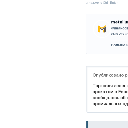
metallu
Финансов
сырьевые
Больше н
Навигация
Опубликовано р
Торговля зелен
прокатом в Евр
сообщалось об 
премиальных сд