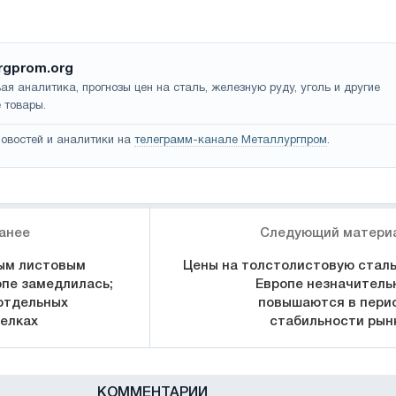
rgprom.org
ая аналитика, прогнозы цен на сталь, железную руду, уголь и другие
 товары.
овостей и аналитики на
телеграмм-канале Металлургпром
.
анее
Следующий матери
ым листовым
Цены на толстолистовую сталь
опе замедлилась;
Европе незначитель
отдельных
повышаются в пери
елках
стабильности рын
КОММЕНТАРИИ