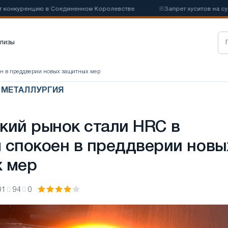
енцию в Соединенном Королевстве
📰
Запрет хуситов на судоходств
лизы
ен в преддверии новых защитных мер
Я МЕТАЛЛУРГИЯ
кий рынок стали HRC в
 спокоен в преддверии новы
 мер
01
94
0