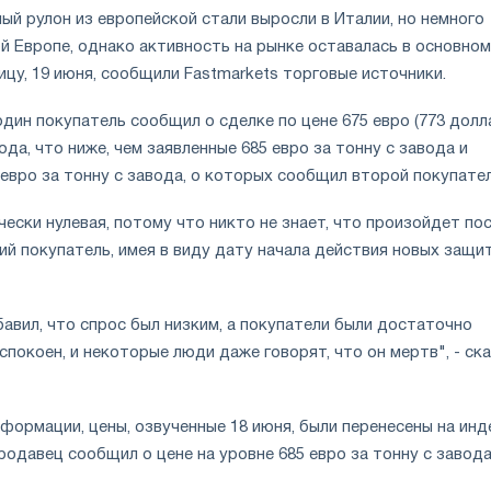
ый рулон из европейской стали выросли в Италии, но немного
й Европе, однако активность на рынке оставалась в основном
ицу, 19 июня, сообщили Fastmarkets торговые источники.
дин покупатель сообщил о сделке по цене 675 евро (773 долл
ода, что ниже, чем заявленные 685 евро за тонну с завода и
евро за тонну с завода, о которых сообщил второй покупател
ески нулевая, потому что никто не знает, что произойдет пос
тий покупатель, имея в виду дату начала действия новых защи
авил, что спрос был низким, а покупатели были достаточно
спокоен, и некоторые люди даже говорят, что он мертв", - ск
формации, цены, озвученные 18 июня, были перенесены на инд
продавец сообщил о цене на уровне 685 евро за тонну с завода