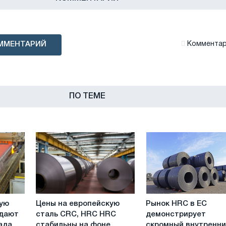
ММЕНТАРИЙ
Комментари
ПО ТЕМЕ
Цены
Рынок
кую
Цены на европейскую
Рынок HRC в ЕС
на
HRC
адают
сталь CRC, HRC HRC
демонстрирует
европейскую
в
ада,
стабильны на фоне
скромный внутренн