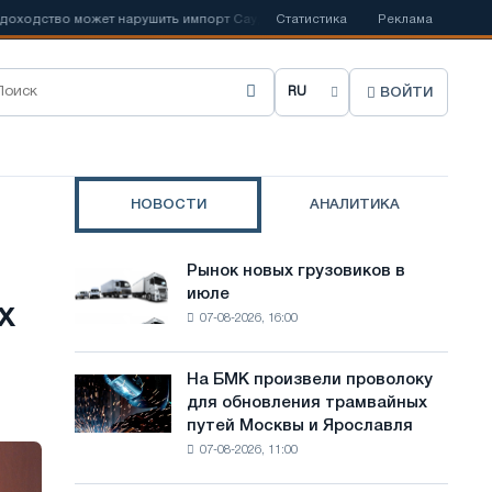
о может нарушить импорт Саудовской стали
Статистика
📰
Испанский Acerinox 
Реклама
ВОЙТИ
В
ы
б
НОВОСТИ
АНАЛИТИКА
р
а
Рынок новых грузовиков в
Рынок
т
июле
новых
х
07-08-2026, 16:00
грузовиков
ь
в
я
июле
На БМК произвели проволоку
На
з
для обновления трамвайных
БМК
путей Москвы и Ярославля
произвели
ы
07-08-2026, 11:00
проволоку
к
для