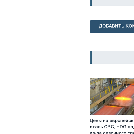
ДОБАВИТЬ КО
Цены
Цены на европейс
на
сталь CRC, HDG п
европейскую
из-за сезонного сп