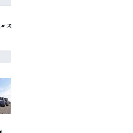
и (0)
ий