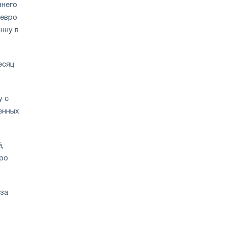
ннего
 евро
онну в
есяц
у с
енных
,
вро
 за