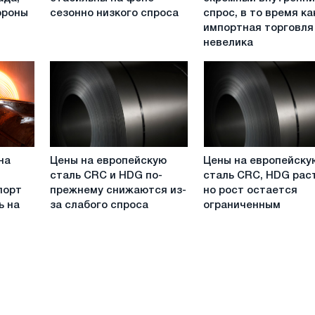
сталь
ЕС
ороны
сезонно низкого спроса
спрос, в то время ка
CRC,
демонстрирует
импортная торговля
HRC
скромный
невелика
HRC
внутренний
стабильны
спрос,
на
в
фоне
то
сезонно
время
низкого
как
спроса
импортная
Цены
Цены
торговля
на
Цены на европейскую
Цены на европейску
на
на
невелика
сталь CRC и HDG по-
сталь CRC, HDG раст
европейскую
европейскую
из-
порт
прежнему снижаются из-
но рост остается
сталь
сталь
за
ь на
за слабого спроса
ограниченным
CRC
CRC,
неопределенности
и
HDG
с
HDG
растут,
квотами
по-
но
прежнему
рост
снижаются
остается
из-
ограниченным