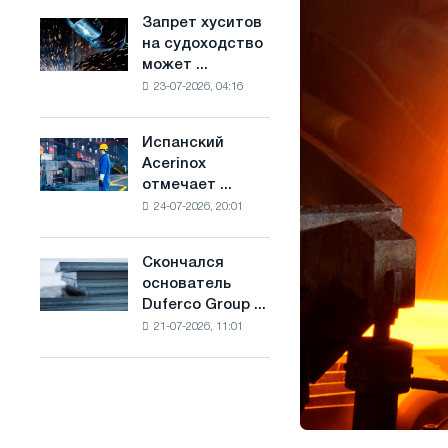
ослабят
основе
Запрет хуситов
Запрет
конкуренцию
водорода
на судоходство
хуситов
в
во
может ...
на
Соединенном
Франции
23-07-2026, 04:16
судоходство
Королевстве
может
нарушить
Испанский
Испанский
импорт
Acerinox
Acerinox
Саудовской
отмечает ...
отмечает
стали
24-07-2026, 20:01
положительную
динамику
во
Скончался
Скончался
втором
основатель
основатель
полугодии
Duferco Group ...
Duferco
по
21-07-2026, 11:01
Group
торговым
Бруно
мерам
Больфо
и
поддержке
CBAM