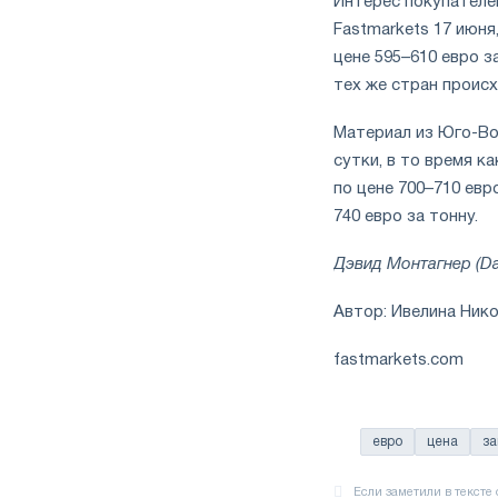
Интерес покупателе
Fastmarkets 17 июня
цене 595–610 евро з
тех же стран проис
Материал из Юго-Вос
сутки, в то время к
по цене 700–710 евр
740 евро за тонну.
Дэвид Монтагнер (Da
Автор: Ивелина Ник
fastmarkets.com
евро
цена
за