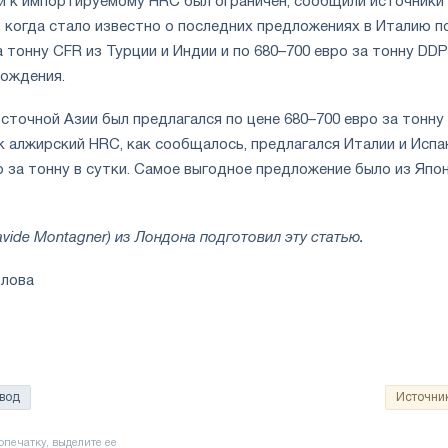
й к импортируемому HRC был ограничен, сообщили источники
, когда стало известно о последних предложениях в Италию п
а тонну CFR из Турции и Индии и по 680–700 евро за тонну DDP
хождения.
точной Азии был предлагался по цене 680–700 евро за тонну
ак алжирский HRC, как сообщалось, предлагался Италии и Испа
о за тонну в сутки. Самое выгодное предложение было из Япон
vide Montagner) из Лондона подготовил эту статью.
олова
вод
Источни