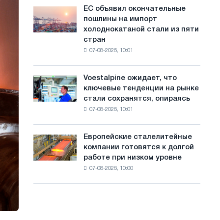
обновления
с
ЕС объявил окончательные
ЕС
трамвайных
пошлины на импорт
объявил
а
путей
холоднокатаной стали из пяти
окончательные
Москвы
й
стран
пошлины
и
07-08-2026, 10:01
на
т
Ярославля
импорт
а
холоднокатаной
Voestalpine ожидает, что
Voestalpine
стали
ключевые тенденции на рынке
ожидает,
из
стали сохранятся, опираясь
что
пяти
07-08-2026, 10:01
ключевые
стран
тенденции
на
Европейские сталелитейные
Европейские
рынке
компании готовятся к долгой
сталелитейные
стали
работе при низком уровне
компании
сохранятся,
07-08-2026, 10:00
готовятся
опираясь
к
на
долгой
диверсификацию
работе
при