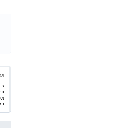
ал
 в
но
од
ка