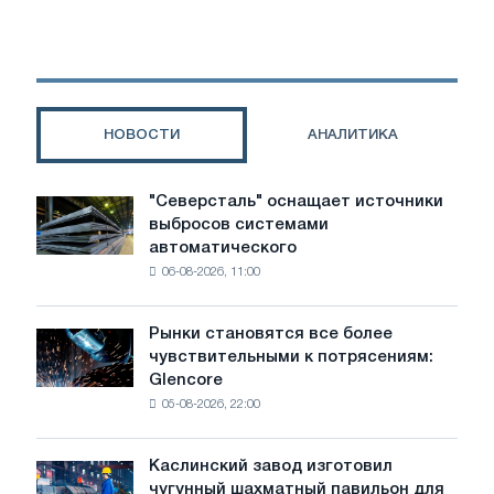
21-
е
место
в
мировом
рейтинге
НОВОСТИ
АНАЛИТИКА
Worldsteel
"Северсталь" оснащает источники
"Северсталь"
выбросов системами
оснащает
автоматического
источники
06-08-2026, 11:00
выбросов
системами
автоматического
Рынки становятся все более
Рынки
контроля
чувствительными к потрясениям:
становятся
Glencore
все
05-08-2026, 22:00
более
чувствительными
к
Каслинский завод изготовил
Каслинский
потрясениям:
чугунный шахматный павильон для