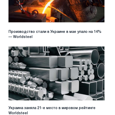
г
/
г
Производство
Производство стали в Украине в мае упало на 14%
стали
— Worldsteel
в
Украине
в
мае
упало
на
14%
—
Worldsteel
Украина
Украина заняла 21-е место в мировом рейтинге
заняла
Worldsteel