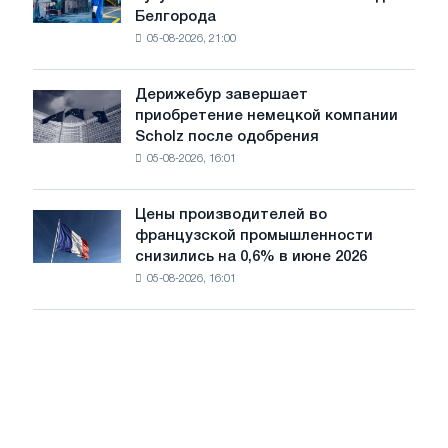
завод
Glencore
Белгорода
изготовил
05-08-2026, 21:00
чугунный
шахматный
павильон
Дерижебур завершает
Дерижебур
для
приобретение немецкой компании
завершает
Белгорода
Scholz после одобрения
приобретение
05-08-2026, 16:01
немецкой
компании
Scholz
Цены производителей во
Цены
после
французской промышленности
производителей
одобрения
снизились на 0,6% в июне 2026
во
Европейской
05-08-2026, 16:01
французской
комиссии
промышленности
снизились
на
0,6%
в
июне
2026