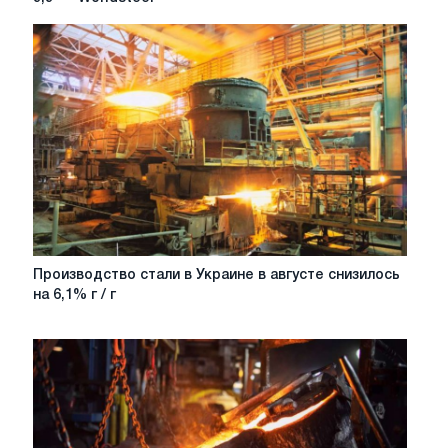
производство
стали
в
марте
на
9,9
–
-
Worldsteel
Производство
Производство стали в Украине в августе снизилось
стали
на 6,1% г / г
в
Украине
в
августе
снизилось
на
6,1%