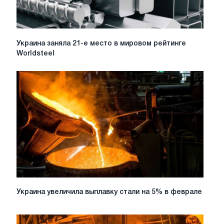
тем
же
периодом
предыдущего
Украина
Украина заняла 21-е место в мировом рейтинге
года
заняла
Worldsteel
21-
е
место
в
мировом
рейтинге
Worldsteel
Украина
Украина увеличила выплавку стали на 5% в феврале
увеличила
выплавку
стали