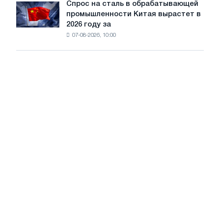
диверсификацию
Спрос на сталь в обрабатывающей
Спрос
работе
промышленности Китая вырастет в
на
при
2026 году за
сталь
низком
07-08-2026, 10:00
в
уровне
обрабатывающей
воды
промышленности
Китая
вырастет
в
2026
году
за
счет
экспорта