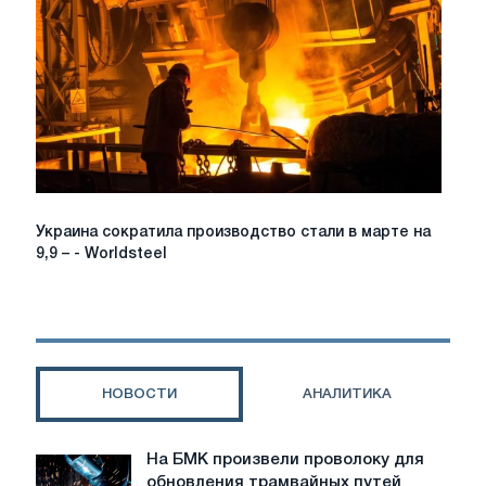
на
5%
в
феврале
Украина
Украина сократила производство стали в марте на
сократила
9,9 – - Worldsteel
производство
стали
в
марте
на
9,9
НОВОСТИ
АНАЛИТИКА
–
-
Worldsteel
На БМК произвели проволоку для
На
обновления трамвайных путей