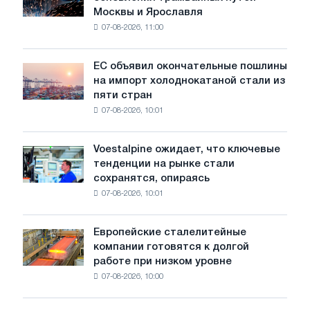
БМК
Москвы и Ярославля
произвели
07-08-2026, 11:00
проволоку
для
обновления
ЕС объявил окончательные пошлины
ЕС
трамвайных
на импорт холоднокатаной стали из
объявил
путей
пяти стран
окончательные
Москвы
07-08-2026, 10:01
пошлины
и
на
Ярославля
импорт
Voestalpine ожидает, что ключевые
Voestalpine
холоднокатаной
тенденции на рынке стали
ожидает,
стали
сохранятся, опираясь
что
из
07-08-2026, 10:01
ключевые
пяти
тенденции
стран
на
Европейские сталелитейные
Европейские
рынке
компании готовятся к долгой
сталелитейные
стали
работе при низком уровне
компании
сохранятся,
07-08-2026, 10:00
готовятся
опираясь
к
на
долгой