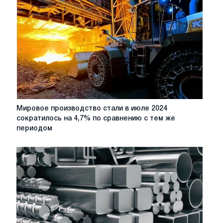
Мировое
Мировое производство стали в июле 2024
производство
сократилось на 4,7% по сравнению с тем же
стали
периодом
в
июле
2024
сократилось
на
4,7%
по
сравнению
с