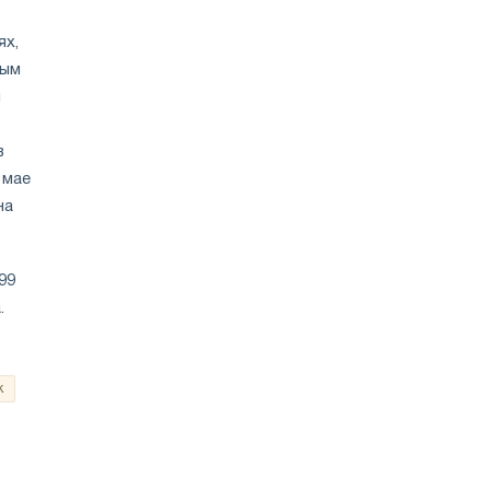
ях,
ным
и
в
 мае
на
99
.
к