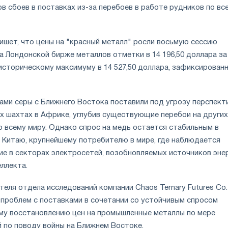
в сбоев в поставках из-за перебоев в работе рудников по вс
ишет, что цены на "красный металл" росли восьмую сессию
а Лондонской бирже металлов отметки в 14 196,50 доллара за
 историческому максимуму в 14 527,50 доллара, зафиксирован
ами серы с Ближнего Востока поставили под угрозу перспект
х шахтах в Африке, углубив существующие перебои на других
о всему миру. Однако спрос на медь остается стабильным в
 Китаю, крупнейшему потребителю в мире, где наблюдается
ие в секторах электросетей, возобновляемых источников энер
ллекта.
еля отдела исследований компании Chaos Ternary Futures Co.
проблем с поставками в сочетании со устойчивым спросом
му восстановлению цен на промышленные металлы по мере
й по поводу войны на Ближнем Востоке.