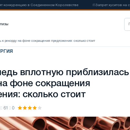
нкуренцию в Соединенном Королевстве
📰
Запрет хуситов на судох
лизы
ь к рекорду на фоне сокращения предложения: сколько стоит
УРГИЯ
медь вплотную приблизилась
на фоне сокращения
ния: сколько стоит
61
0