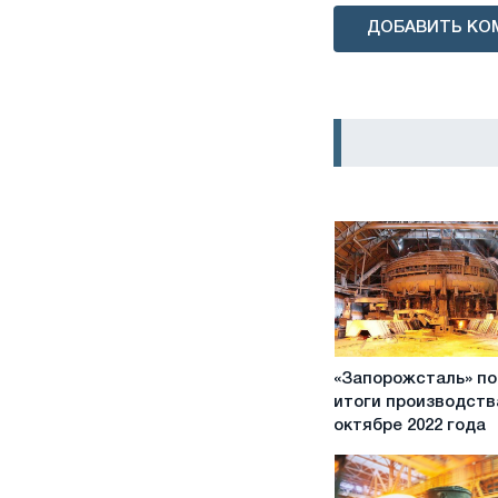
ДОБАВИТЬ КО
«Запорожсталь»
«Запорожсталь» п
подвела
итоги производств
итоги
октябре 2022 года
производства
в
октябре