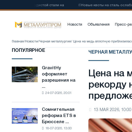
у низкоуглеродистой стали на
📰
Новые квоты на сталь ослабят ко
Новости
Объявления
Пресс-ре
Главная
/
Новости
/
Черная металлургия
/ Цена на медь вплотную приблизилас
ПОПУЛЯРНОЕ
ЧЕРНАЯ МЕТАЛЛ
GravitHy
GravitHy
Цена на 
оформляет
оформляет
разрешения на
разрешения
рекорду 
...
на
24-07-2026, 20:01
предложе
строительство
завода
по
Сомнительная
13 МАЯ 2026, 10:00
Сомнительная
производству
реформа ETS в
реформа
низкоуглеродистой
Брюсселе ...
ETS
стали
18-07-2026, 13:00
в
на