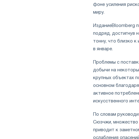
фоне усиления риско
миру.
ИзданиеBloomberg п
подряд, достигнув н
тонну, что близко к
в январе.
Проблемы с поставк
добычи на некоторы
крупных объектах п
основном благодаря
активное потреблен
искусственного инте
По словам руководит
Сюэчжи, множество 
приводит к заметно
ослабления опасени