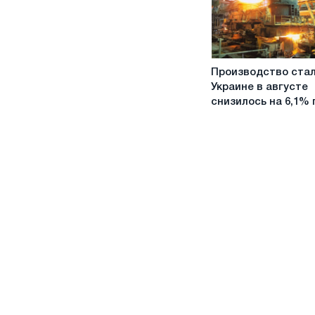
2022
года
Производство
Производство стал
стали
Украине в августе
в
снизилось на 6,1% г
Украине
в
августе
снизилось
на
6,1%
г
/
г