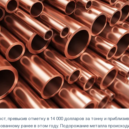
ст, превысив отметку в 14 000 долларов за тонну и приблизи
рованному ранее в этом году. Подорожание металла происход