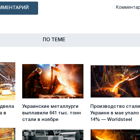
ММЕНТАРИЙ
Комментари
ПО ТЕМЕ
Украинские
Производство
одвела
Украинские металлурги
Производство стали
металлурги
стали
а в
выплавили 641 тыс. тонн
Украине в мае упало
выплавили
в
стали в ноябре
14% — Worldsteel
641
Украине
тыс.
в
тонн
мае