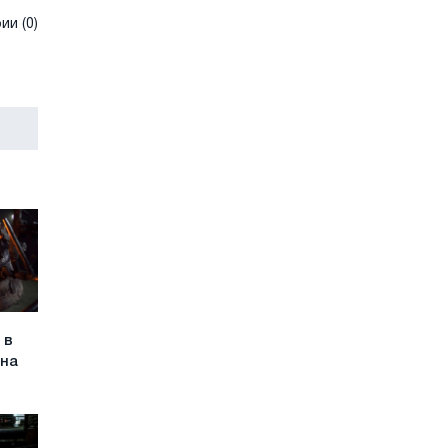
и (0)
 в
 на