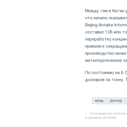
Между тем в Китае 
что начало сказыва
Beijing Antaike Inf
составил 1,05 млн то
переработку концен
привели к сокращени
производство может
металлургических з
По состоянию на 6: 
долларов за тонну. 
медь
доллар