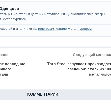
Одинцова
тель рынка стали и цветных металлов. Пишу аналитические обзоры
я Металлургпром.
овостей и аналитики на
телеграмм-канале Металлургпром
.
анее
Следующий матери
ет последние
Tata Steel запускает производст
ичного
"зеленой" стали из 10
тали
металлоло
КОММЕНТАРИИ