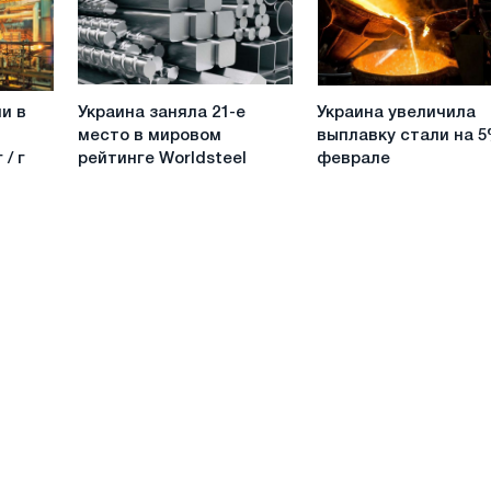
стали
упало
в
на
ноябре
14%
—
Украина
Украина
Worldsteel
и в
Украина заняла 21-е
Украина увеличила
заняла
увеличила
место в мировом
выплавку стали на 5
21-
выплавку
 / г
рейтинге Worldsteel
феврале
е
стали
место
на
в
5%
мировом
в
рейтинге
феврале
Worldsteel