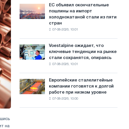
обновления
с
ЕС объявил окончательные
ЕС
трамвайных
пошлины на импорт
объявил
а
путей
холоднокатаной стали из пяти
окончательные
Москвы
й
стран
пошлины
и
07-08-2026, 10:01
на
т
Ярославля
импорт
а
холоднокатаной
Voestalpine ожидает, что
Voestalpine
стали
ключевые тенденции на рынке
ожидает,
из
стали сохранятся, опираясь
что
пяти
07-08-2026, 10:01
ключевые
стран
тенденции
на
Европейские сталелитейные
Европейские
рынке
компании готовятся к долгой
сталелитейные
стали
работе при низком уровне
компании
сохранятся,
07-08-2026, 10:00
готовятся
опираясь
к
на
долгой
диверсификацию
работе
вшись
при
ит на