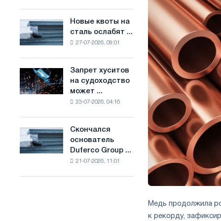
Брюсселе
основе
совмещает
водорода
Новые квоты на
Новые
отраслевые
во
сталь ослабят ...
квоты
ограничения
Франции
27-07-2026, 09:01
на
с
сталь
амбициями
ослабят
по
Запрет хуситов
Запрет
конкуренцию
борьбе
на судоходство
хуситов
в
с
может ...
на
Соединенном
изменением
23-07-2026, 04:16
судоходство
Королевстве
климата
может
нарушить
Скончался
Скончался
импорт
основатель
основатель
Саудовской
Duferco Group ...
Duferco
стали
21-07-2026, 11:01
Group
Бруно
Больфо
Медь продолжила ро
к рекорду, зафикси