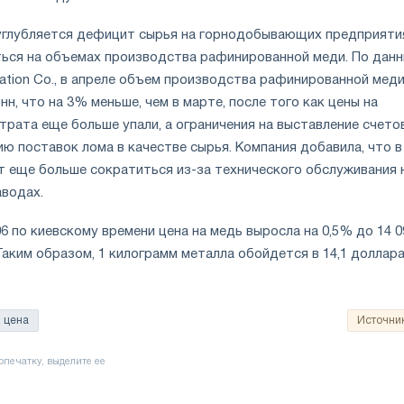
углубляется дефицит сырья на горнодобывающих предприяти
ться на объемах производства рафинированной меди. По дан
ormation Co., в апреле объем производства рафинированной мед
нн, что на 3% меньше, чем в марте, после того как цены на
трата еще больше упали, а ограничения на выставление счето
ю поставок лома в качестве сырья. Компания добавила, что в
 еще больше сократиться из-за технического обслуживания 
аводах.
06 по киевскому времени цена на медь выросла на 0,5% до 14 0
Таким образом, 1 килограмм металла обойдется в 14,1 доллара
цена
Источни