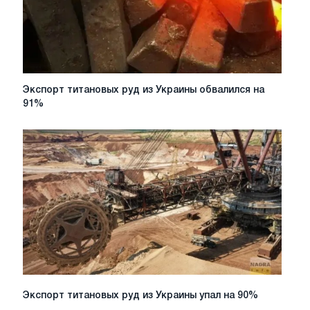
Экспорт
Экспорт титановых руд из Украины обвалился на
титановых
91%
руд
из
Украины
обвалился
на
91%
Экспорт
Экспорт титановых руд из Украины упал на 90%
титановых