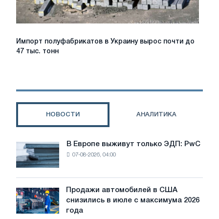
Импорт
Импорт полуфабрикатов в Украину вырос почти до
полуфабрикатов
47 тыс. тонн
в
Украину
вырос
почти
до
47
НОВОСТИ
АНАЛИТИКА
тыс.
тонн
В Европе выживут только ЭДП: PwC
В
07-08-2026, 04:00
Европе
выживут
только
ЭДП:
Продажи автомобилей в США
Продажи
PwC
снизились в июле с максимума 2026
автомобилей
года
в