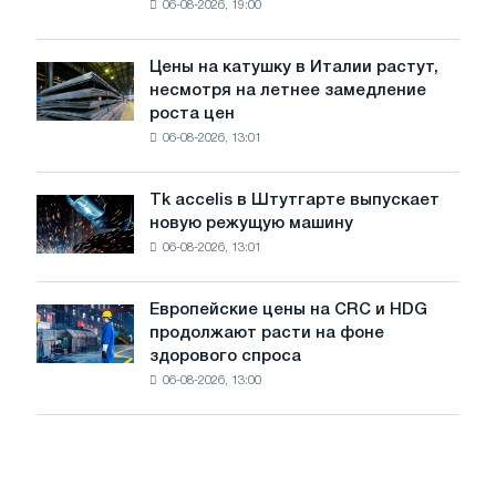
06-08-2026, 19:00
США
снизились
в
Цены на катушку в Италии растут,
Цены
июле
несмотря на летнее замедление
на
с
роста цен
катушку
максимума
06-08-2026, 13:01
в
2026
Италии
года
растут,
Tk accelis в Штутгарте выпускает
Tk
несмотря
новую режущую машину
accelis
на
06-08-2026, 13:01
в
летнее
Штутгарте
замедление
выпускает
роста
Европейские цены на CRC и HDG
Европейские
новую
цен
продолжают расти на фоне
цены
режущую
здорового спроса
на
машину
06-08-2026, 13:00
CRC
и
HDG
продолжают
расти