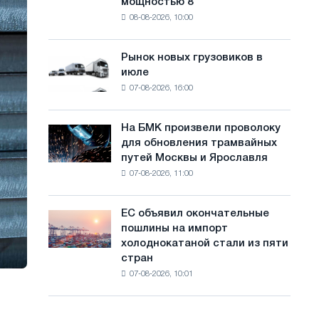
мощностью 8
фотоэлектрическую
с
08-08-2026, 10:00
систему
а
мощностью
8
й
Рынок новых грузовиков в
Рынок
МВт
июле
новых
т
для
07-08-2026, 16:00
грузовиков
достижения
а
в
целей
июле
обезуглероживания
На БМК произвели проволоку
На
для обновления трамвайных
БМК
путей Москвы и Ярославля
произвели
07-08-2026, 11:00
проволоку
для
обновления
ЕС объявил окончательные
ЕС
трамвайных
пошлины на импорт
объявил
путей
холоднокатаной стали из пяти
окончательные
Москвы
стран
пошлины
и
07-08-2026, 10:01
на
Ярославля
импорт
холоднокатаной