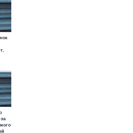
ынок
т,
ю
-за
зкого
ей