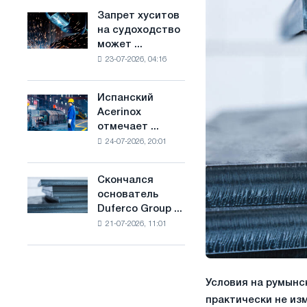
ослабят
основе
Запрет хуситов
Запрет
конкуренцию
водорода
на судоходство
хуситов
в
во
может ...
на
Соединенном
Франции
23-07-2026, 04:16
судоходство
Королевстве
может
нарушить
Испанский
Испанский
импорт
Acerinox
Acerinox
Саудовской
отмечает ...
отмечает
стали
24-07-2026, 20:01
положительную
динамику
во
Скончался
Скончался
втором
основатель
основатель
полугодии
Duferco Group ...
Duferco
по
21-07-2026, 11:01
Group
торговым
Бруно
мерам
Больфо
и
поддержке
Условия на румынс
CBAM
практически не из