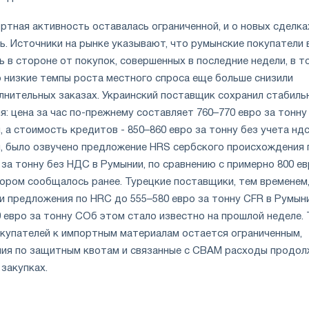
ртная активность оставалась ограниченной, и о новых сделка
ь. Источники на рынке указывают, что румынские покупатели 
 в стороне от покупок, совершенных в последние недели, в т
о низкие темпы роста местного спроса еще больше снизили
лнительных заказах. Украинский поставщик сохранил стабиль
: цена за час по-прежнему составляет 760–770 евро за тонну
, а стоимость кредитов - 850–860 евро за тонну без учета ндс
, было озвучено предложение HRS сербского происхождения 
 за тонну без НДС в Румынии, по сравнению с примерно 800 ев
тором сообщалось ранее. Турецкие поставщики, тем временем
и предложения по HRC до 555–580 евро за тонну CFR в Румын
 евро за тонну CОб этом стало известно на прошлой неделе. 
покупателей к импортным материалам остается ограниченным,
ния по защитным квотам и связанные с CBAM расходы продо
 закупках.