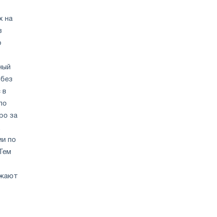
х на
в
о
ный
 без
 в
по
ро за
,
ии по
Тем
лжают