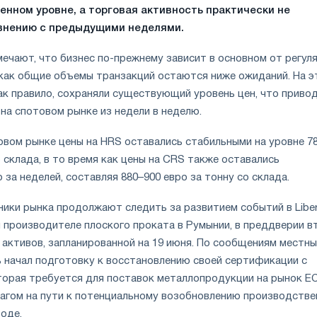
енном уровне, а торговая активность практически не
внению с предыдущими неделями.
мечают, что бизнес по-прежнему зависит в основном от регул
я как общие объемы транзакций остаются ниже ожиданий. На 
ак правило, сохраняли существующий уровень цен, что приво
на спотовом рынке из недели в неделю.
овом рынке цены на HRS оставались стабильными на уровне 7
о склада, в то время как цены на CRS также оставались
за неделей, составляя 880–900 евро за тонну со склада.
ники рынка продолжают следить за развитием событий в Libe
м производителе плоского проката в Румынии, в преддверии в
активов, запланированной на 19 июня. По сообщениям местн
 начал подготовку к восстановлению своей сертификации с
торая требуется для поставок металлопродукции на рынок ЕС
агом на пути к потенциальному возобновлению производстве
оде.