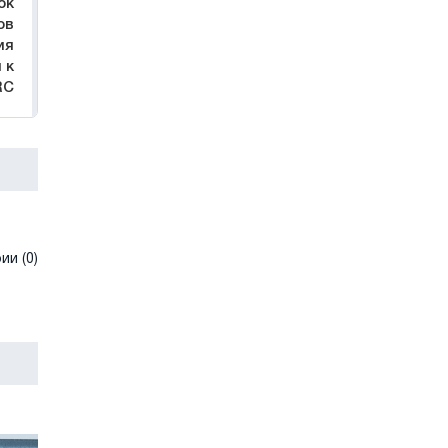
ок
ов
ия
 к
RC
и (0)