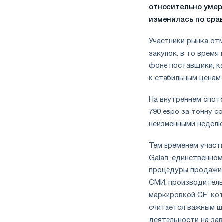
относительно умер
изменилась по сра
Участники рынка от
закупок, в то врем
фоне поставщики, к
к стабильным ценам 
На внутреннем спот
790 евро за тонну с
неизменными неделю 
Тем временем участ
Galati, единственно
процедуры продажи 
СМИ, производитель
маркировкой CE, ко
считается важным ш
деятельности на зав