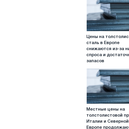
Цены
Цены на толстоли
на
сталь в Европе
толстолистовую
снижаются из-за н
сталь
спроса и достаточ
в
запасов
Европе
снижаются
из-
за
низкого
спроса
и
Местные
достаточных
Местные цены на
цены
запасов
толстолистовой пр
на
Италии и Северной
толстолистовой
Европе продолжаю