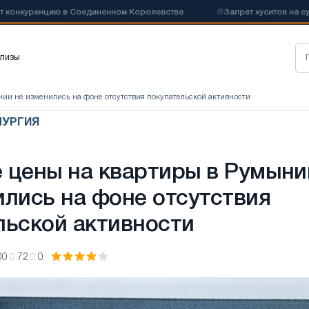
нкуренцию в Соединенном Королевстве
📰
Запрет хуситов на судохо
лизы
нии не изменились на фоне отсутствия покупательской активности
ЛУРГИЯ
 цены на квартиры в Румыни
ились на фоне отсутствия
льской активности
00
72
0