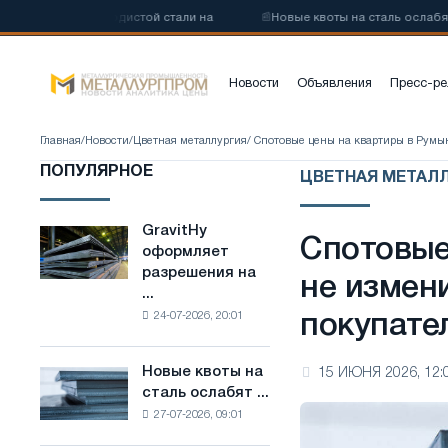
у низкоуглеродистой стали на
📰
Новые квоты на сталь ослабят ко
Новости
Объявления
Пресс-ре
Главная
/
Новости
/
Цветная металлургия
/ Спотовые цены на квартиры в Румы
ПОПУЛЯРНОЕ
ЦВЕТНАЯ МЕТАЛ
GravitHy
GravitHy
Спотовые
оформляет
оформляет
разрешения на
разрешения
не измен
...
на
24-07-2026, 20:01
покупате
строительство
завода
по
Новые квоты на
15 ИЮНЯ 2026, 12:
Новые
производству
сталь ослабят ...
квоты
низкоуглеродистой
27-07-2026, 09:01
на
стали
сталь
на