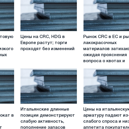
Цены
Рынок
стовую
Цены на CRC, HDG в
Рынок CRC в ЕС и р
на
CRC
Европе растут; торги
лакокрасочных
CRC,
в
изкого
проходят без изменений
материалов затихаю
HDG
ЕС
ных
ожидая прояснения
в
и
вопроса о квотах и
Европе
рынок
растут;
лакокрасочных
торги
материалов
проходят
затихают,
без
ожидая
изменений
прояснения
вопроса
Итальянские
Цены
о
Итальянские длинные
Цены на итальянску
длинные
на
квотах
окат в
позиции демонстрируют
арматуру падают из
позиции
итальянскую
и
слабую активность,
слабого спроса и ни
демонстрируют
арматуру
тенденции
т
пополнение запасов
аппетита покупател