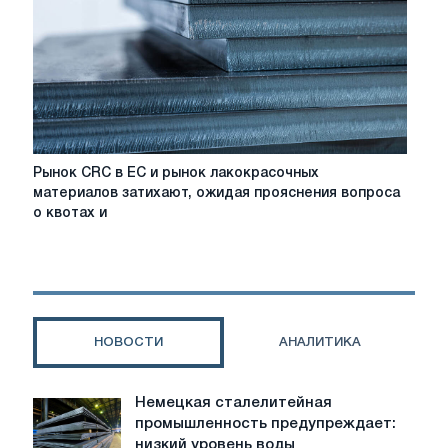
Италии
по
квотам,
поставка
слябов
Рынок
Рынок CRC в ЕС и рынок лакокрасочных
CRC
материалов затихают, ожидая прояснения вопроса
в
о квотах и
ЕС
и
рынок
лакокрасочных
материалов
затихают,
НОВОСТИ
АНАЛИТИКА
ожидая
прояснения
вопроса
Немецкая сталелитейная
Немецкая
о
промышленность предупреждает:
сталелитейная
квотах
низкий уровень воды