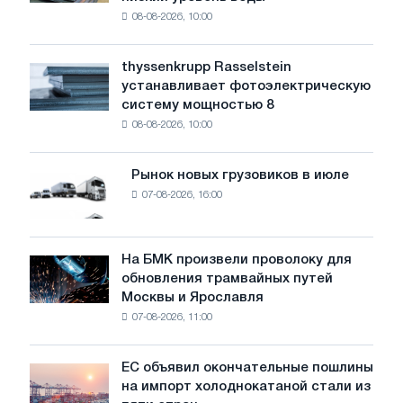
промышленность
и
08-08-2026, 10:00
предупреждает:
тенденции
низкий
к
уровень
росту
thyssenkrupp Rasselstein
thyssenkrupp
воды
в
устанавливает фотоэлектрическую
Rasselstein
угрожает
сегменте
систему мощностью 8
устанавливает
безопасности
HRC
08-08-2026, 10:00
фотоэлектрическую
поставок
систему
мощностью
Рынок новых грузовиков в июле
Рынок
8
07-08-2026, 16:00
новых
МВт
грузовиков
для
в
достижения
июле
На БМК произвели проволоку для
целей
На
обновления трамвайных путей
обезуглероживания
БМК
Москвы и Ярославля
произвели
07-08-2026, 11:00
проволоку
для
обновления
ЕС объявил окончательные пошлины
ЕС
трамвайных
на импорт холоднокатаной стали из
объявил
путей