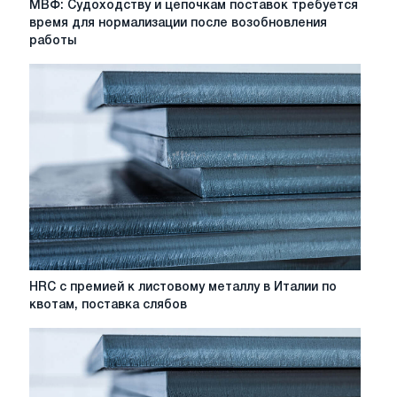
МВФ: Судоходству и цепочкам поставок требуется
Судоходству
время для нормализации после возобновления
и
работы
цепочкам
поставок
требуется
время
для
нормализации
после
возобновления
работы
Ормузского
пролива
HRC
HRC с премией к листовому металлу в Италии по
с
квотам, поставка слябов
премией
к
листовому
металлу
в