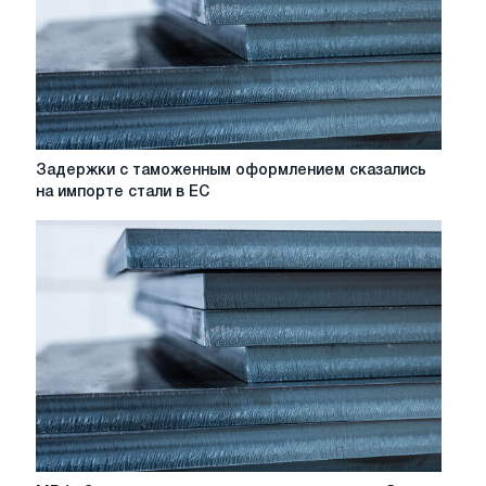
Задержки
Задержки с таможенным оформлением сказались
с
на импорте стали в ЕС
таможенным
оформлением
сказались
на
импорте
стали
в
ЕС
МВФ: