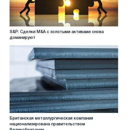
S&P:
S&P: Сделки M&A с золотыми активами снова
Сделки
доминируют
M&A
с
золотыми
активами
снова
доминируют
Британская
Британская металлургическая компания
металлургическая
национализирована правительством
компания