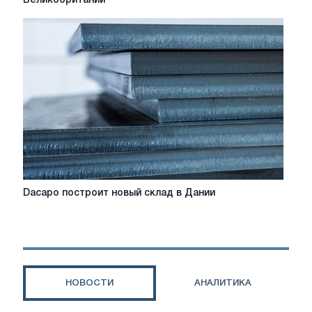
Великобритании
национализирована
правительством
Великобритании
Dacapo
Dacapo построит новый склад в Дании
построит
новый
склад
в
Дании
НОВОСТИ
АНАЛИТИКА