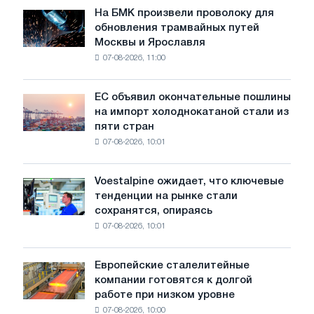
На БМК произвели проволоку для
На
обновления трамвайных путей
БМК
Москвы и Ярославля
произвели
07-08-2026, 11:00
проволоку
для
обновления
ЕС объявил окончательные пошлины
ЕС
трамвайных
на импорт холоднокатаной стали из
объявил
путей
пяти стран
окончательные
Москвы
07-08-2026, 10:01
пошлины
и
на
Ярославля
импорт
Voestalpine ожидает, что ключевые
Voestalpine
холоднокатаной
тенденции на рынке стали
ожидает,
стали
сохранятся, опираясь
что
из
07-08-2026, 10:01
ключевые
пяти
тенденции
стран
на
Европейские сталелитейные
Европейские
рынке
компании готовятся к долгой
сталелитейные
стали
работе при низком уровне
компании
сохранятся,
07-08-2026, 10:00
готовятся