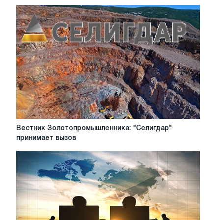
Вестник
Вестник Золотопромышленника: "Селигдар"
Золотопромышленника:
принимает вызов
"Селигдар"
принимает
вызов