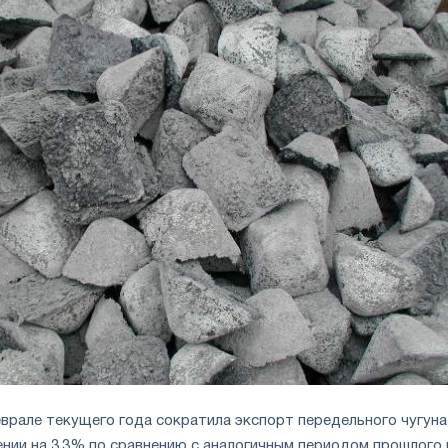
врале текущего года сократила экспорт передельного чугуна
нии на 3,3% по сравнению с аналогичным периодом прошлого 