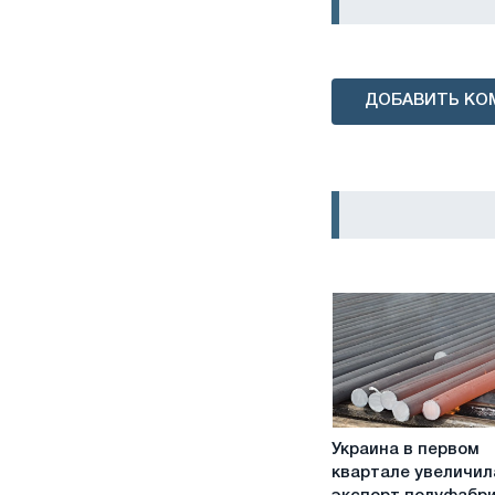
ДОБАВИТЬ КО
Украина
Украина в первом
в
квартале увеличил
первом