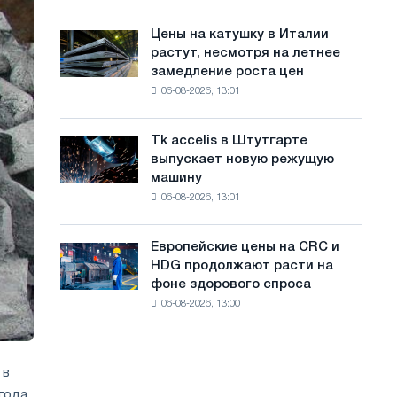
посвящённую
с
года
подвигу
Цены на катушку в Италии
Цены
а
советской
растут, несмотря на летнее
на
авиации
й
замедление роста цен
катушку
в
06-08-2026, 13:01
в
т
годы
Италии
Великой
а
растут,
Отечественной
Tk accelis в Штутгарте
Tk
несмотря
войны
выпускает новую режущую
accelis
на
машину
в
летнее
06-08-2026, 13:01
Штутгарте
замедление
выпускает
роста
новую
цен
Европейские цены на CRC и
Европейские
режущую
HDG продолжают расти на
цены
машину
фоне здорового спроса
на
06-08-2026, 13:00
CRC
и
HDG
продолжают
 в
расти
года