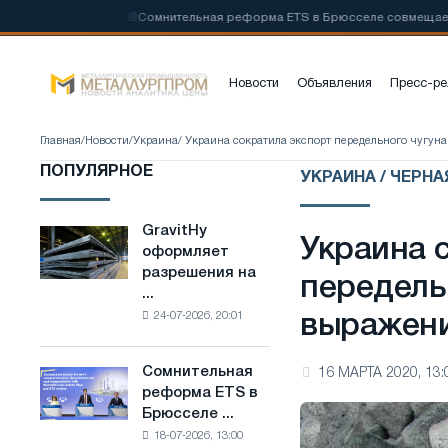
стали на
📰
Сомнительная реформа ETS в Брюсселе совмещает отра
Новости
Объявления
Пресс-ре
Главная
/
Новости
/
Украина
/ Украина сократила экспорт передельного чугун
ПОПУЛЯРНОЕ
УКРАИНА / ЧЕРН
GravitHy
GravitHy
Украина 
оформляет
оформляет
разрешения на
разрешения
передель
...
на
24-07-2026, 20:01
выражени
строительство
завода
по
Сомнительная
16 МАРТА 2020, 13:
Сомнительная
производству
реформа ETS в
реформа
низкоуглеродистой
Брюсселе ...
ETS
стали
18-07-2026, 13:00
в
на