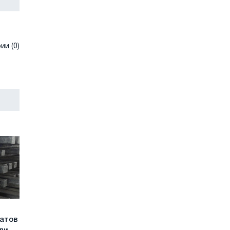
и (0)
катов