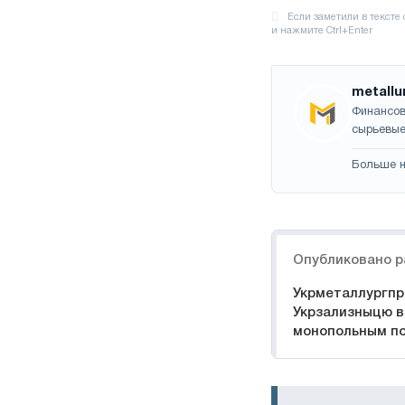
metallu
Финансов
сырьевые
Больше н
Навигация
Опубликовано р
Укрметаллургпр
Укрзализныцю в
монопольным п