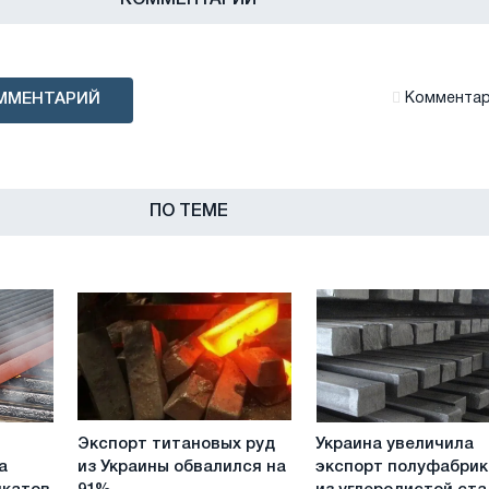
ММЕНТАРИЙ
Комментари
ПО ТЕМЕ
Экспорт
Украина
Экспорт титановых руд
Украина увеличила
титановых
увеличила
а
из Украины обвалился на
экспорт полуфабри
руд
экспорт