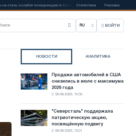
сталь ослабят конкуренцию в Соединенном Королевстве
Статистика
Реклама
📰
Запрет х
ВОЙТИ
В
ы
б
НОВОСТИ
АНАЛИТИКА
р
а
Продажи автомобилей в США
Продажи
т
снизились в июле с максимума
автомобилей
2026 года
в
ь
06-08-2026, 19:00
США
я
снизились
в
з
"Северсталь" поддержала
"Северсталь"
июле
патриотическую акцию,
поддержала
ы
с
посвящённую подвигу
патриотическую
максимума
к
06-08-2026, 13:01
акцию,
2026