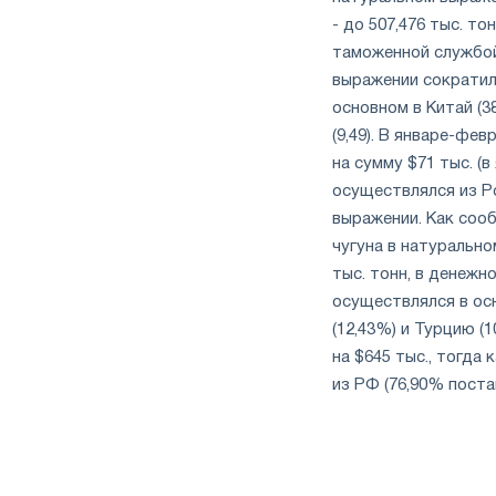
- до 507,476 тыс. т
таможенной службой 
выражении сократилс
основном в Китай (3
(9,49). В январе-фе
на сумму $71 тыс. (в
осуществлялся из Ро
выражении. Как сооб
чугуна в натурально
тыс. тонн, в денежн
осуществлялся в ос
(12,43%) и Турцию (1
на $645 тыс., тогда 
из РФ (76,90% поста