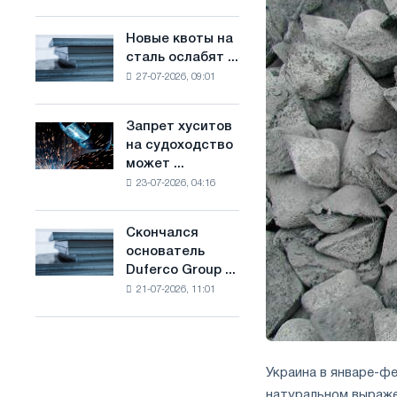
Брюсселе
основе
совмещает
водорода
Новые квоты на
Новые
отраслевые
во
сталь ослабят ...
квоты
ограничения
Франции
27-07-2026, 09:01
на
с
сталь
амбициями
ослабят
по
Запрет хуситов
Запрет
конкуренцию
борьбе
на судоходство
хуситов
в
с
может ...
на
Соединенном
изменением
23-07-2026, 04:16
судоходство
Королевстве
климата
может
нарушить
Скончался
Скончался
импорт
основатель
основатель
Саудовской
Duferco Group ...
Duferco
стали
21-07-2026, 11:01
Group
Бруно
Больфо
Украина в январе-фе
натуральном выраже