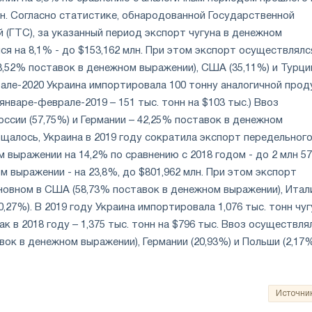
онн. Согласно статистике, обнародованной Государственной
(ГТС), за указанный период экспорт чугуна в денежном
я на 8,1% - до $153,162 млн. При этом экспорт осуществлялс
8,52% поставок в денежном выражении), США (35,11%) и Турц
врале-2020 Украина импортировала 100 тонну аналогичной прод
 январе-феврале-2019 – 151 тыс. тонн на $103 тыс.) Ввоз
ссии (57,75%) и Германии – 42,25% поставок в денежном
щалось, Украина в 2019 году сократила экспорт передельног
м выражении на 14,2% по сравнению с 2018 годом - до 2 млн 57
ом выражении - на 23,8%, до $801,962 млн. При этом экспорт
новном в США (58,73% поставок в денежном выражении), Ита
0,27%). В 2019 году Украина импортировала 1,076 тыс. тонн чуг
как в 2018 году – 1,375 тыс. тонн на $796 тыс. Ввоз осуществля
вок в денежном выражении), Германии (20,93%) и Польши (2,17%
Источни