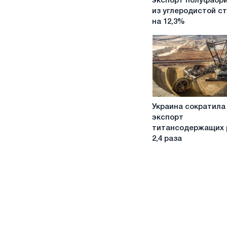
экспорт полуфабр
квартале
из углеродистой с
увеличила
на 12,3%
экспорт
полуфабрикатов
из
углеродистой
стали
на
12,3%
Украина
Украина сократила
сократила
экспорт
экспорт
титансодержащих 
титансодержащих
2,4 раза
руд
в
2,4
раза