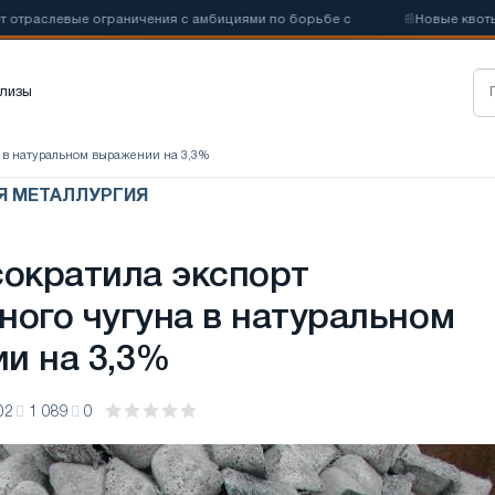
слевые ограничения с амбициями по борьбе с
📰
Новые квоты на 
лизы
а в натуральном выражении на 3,3%
АЯ МЕТАЛЛУРГИЯ
сократила экспорт
ного чугуна в натуральном
и на 3,3%
02
1 089
0