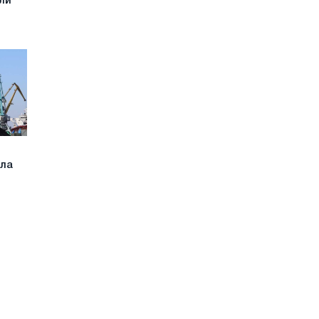
ли
ила