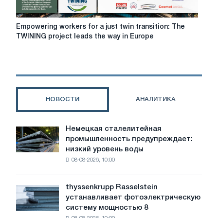
Empowering
Empowering workers for a just twin transition: The
workers
TWINING project leads the way in Europe
for
a
just
twin
transition:
The
НОВОСТИ
АНАЛИТИКА
TWINING
project
leads
Немецкая сталелитейная
Немецкая
the
промышленность предупреждает:
сталелитейная
way
низкий уровень воды
промышленность
in
08-08-2026, 10:00
предупреждает:
Europe
низкий
уровень
thyssenkrupp Rasselstein
thyssenkrupp
воды
устанавливает фотоэлектрическую
Rasselstein
угрожает
систему мощностью 8
устанавливает
безопасности