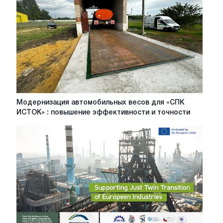
советы
и
рекомендации
Модернизация
Модернизация автомобильных весов для «СПК
автомобильных
ИСТОК» : повышение эффективности и точности
весов
для
«СПК
ИСТОК»
:
повышение
эффективности
и
точности