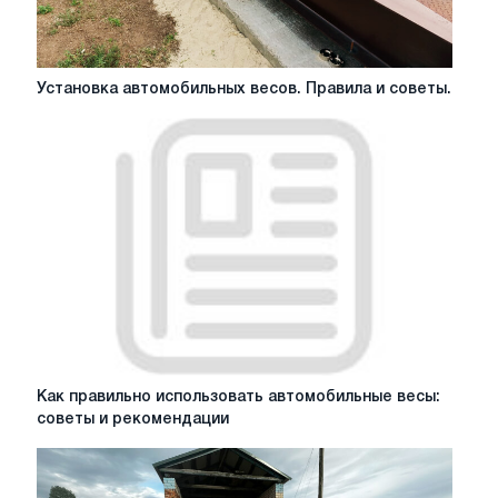
Установка
Установка автомобильных весов. Правила и советы.
автомобильных
весов.
Правила
и
советы.
Как
Как правильно использовать автомобильные весы:
правильно
советы и рекомендации
использовать
автомобильные
весы: