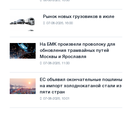
08-08-2026, 10:00
фотоэлектрическую
поставок
систему
мощностью
Рынок новых грузовиков в июле
Рынок
8
07-08-2026, 16:00
новых
МВт
грузовиков
для
в
достижения
июле
На БМК произвели проволоку для
целей
На
обновления трамвайных путей
обезуглероживания
БМК
Москвы и Ярославля
произвели
07-08-2026, 11:00
проволоку
для
обновления
ЕС объявил окончательные пошлины
ЕС
трамвайных
на импорт холоднокатаной стали из
объявил
путей
пяти стран
окончательные
Москвы
07-08-2026, 10:01
пошлины
и
на
Ярославля
импорт
холоднокатаной
стали
из