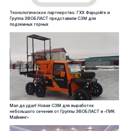
Технологическое
Технологическое партнерство: ГХХ Фарцойге и
партнерство:
Группа ЭВОБЛАСТ представили СЗМ для
ГХХ
подземных горных
Фарцойге
и
Группа
ЭВОБЛАСТ
представили
СЗМ
для
подземных
горных
работ
Мал
Мал да удал! Новая СЗМ для выработок
да
небольшого сечения от Группы ЭВОБЛАСТ и «ПИК
удал!
Майнинг»
Новая
СЗМ