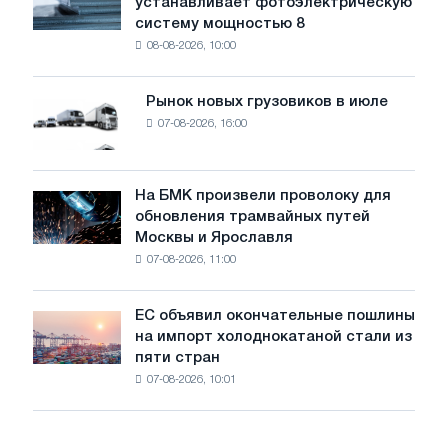
устанавливает фотоэлектрическую
Rasselstein
угрожает
систему мощностью 8
устанавливает
безопасности
08-08-2026, 10:00
фотоэлектрическую
поставок
систему
мощностью
Рынок новых грузовиков в июле
Рынок
8
07-08-2026, 16:00
новых
МВт
грузовиков
для
в
достижения
июле
На БМК произвели проволоку для
целей
На
обновления трамвайных путей
обезуглероживания
БМК
Москвы и Ярославля
произвели
07-08-2026, 11:00
проволоку
для
обновления
ЕС объявил окончательные пошлины
ЕС
трамвайных
на импорт холоднокатаной стали из
объявил
путей
пяти стран
окончательные
Москвы
07-08-2026, 10:01
пошлины
и
на
Ярославля
импорт
холоднокатаной