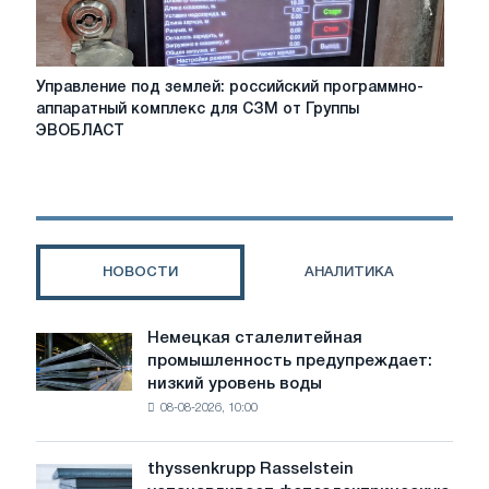
Управление
Управление под землей: российский программно-
под
аппаратный комплекс для СЗМ от Группы
землей:
ЭВОБЛАСТ
российский
программно-
аппаратный
комплекс
для
СЗМ
НОВОСТИ
АНАЛИТИКА
от
Группы
ЭВОБЛАСТ
Немецкая сталелитейная
Немецкая
промышленность предупреждает:
сталелитейная
низкий уровень воды
промышленность
08-08-2026, 10:00
предупреждает:
низкий
уровень
thyssenkrupp Rasselstein
thyssenkrupp
воды