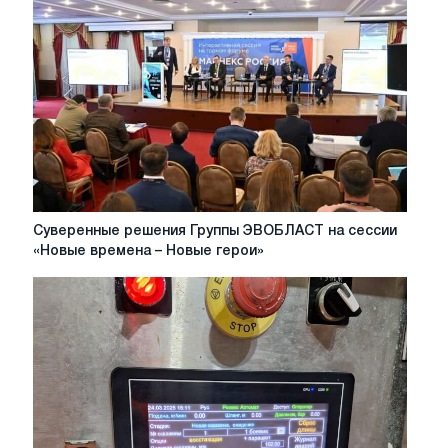
для
выработок
небольшого
сечения
от
Группы
ЭВОБЛАСТ
и
«ПИК
Майнинг»
Суверенные
Суверенные решения Группы ЭВОБЛАСТ на сессии
решения
«Новые времена – Новые герои»
Группы
ЭВОБЛАСТ
на
сессии
«Новые
времена
–
Новые
герои»