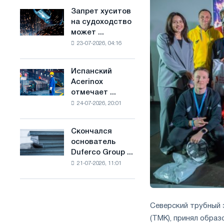
ослабят
основе
Запрет хуситов
Запрет
конкуренцию
водорода
на судоходство
хуситов
в
во
может ...
на
Соединенном
Франции
23-07-2026, 04:16
судоходство
Королевстве
может
нарушить
Испанский
Испанский
импорт
Acerinox
Acerinox
Саудовской
отмечает ...
отмечает
стали
24-07-2026, 20:01
положительную
динамику
во
Скончался
Скончался
втором
основатель
основатель
полугодии
Duferco Group ...
Duferco
по
21-07-2026, 11:01
Group
торговым
Бруно
мерам
Больфо
и
поддержке
Северский трубный 
CBAM
(ТМК), принял обра