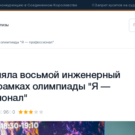
уренцию в Соединенном Королевстве
📰
Запрет хуситов на судоходс
лизы
х олимпиады "Я — профессионал"
яла восьмой инженерный
рамках олимпиады "Я —
онал"
96
0