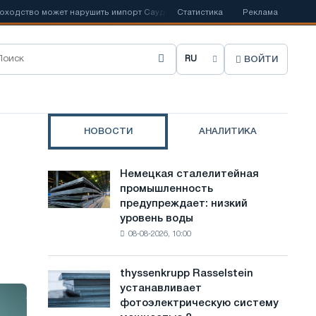
тво может нарушить импорт Саудовской стали
Статистика
📰
Испанский Acerino
Реклама
ВОЙТИ
В
ы
б
НОВОСТИ
АНАЛИТИКА
р
а
Немецкая сталелитейная
Немецкая
т
промышленность
сталелитейная
предупреждает: низкий
промышленность
ь
уровень воды
предупреждает:
я
08-08-2026, 10:00
низкий
уровень
з
воды
thyssenkrupp Rasselstein
thyssenkrupp
ы
угрожает
устанавливает
Rasselstein
безопасности
к
фотоэлектрическую систему
устанавливает
поставок