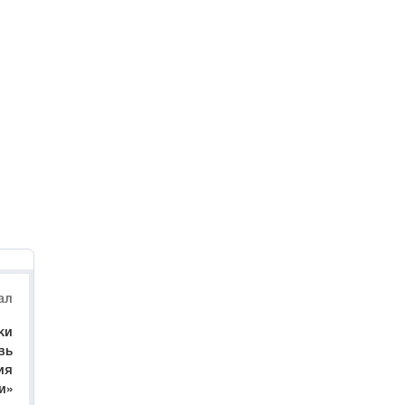
ал
ки
вь
ия
и»