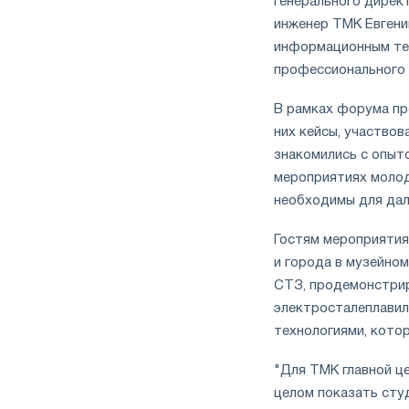
генерального дирек
инженер ТМК Евгени
информационным тех
профессионального и
В рамках форума пр
них кейсы, участвов
знакомились с опыто
мероприятиях молод
необходимы для дал
Гостям мероприятия
и города в музейно
СТЗ, продемонстрир
электросталеплавил
технологиями, кото
"Для ТМК главной це
целом показать сту