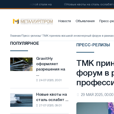
изкоуглеродистой стали на
📰
Новые квоты на сталь ослабят конк
Новости
Объявления
Пресс-ре
Главная
/
Пресс-релизы
/ ТМК приняла восьмой инженерный форум в рамка
ПОПУЛЯРНОЕ
ПРЕСС-РЕЛИЗЫ
GravitHy
GravitHy
ТМК прин
оформляет
оформляет
разрешения на
разрешения
форум в 
...
на
24-07-2026, 20:01
професси
строительство
завода
по
Новые квоты на
29 МАЯ 2025, 00:00
Новые
производству
сталь ослабят ...
квоты
низкоуглеродистой
27-07-2026, 09:01
на
стали
сталь
на