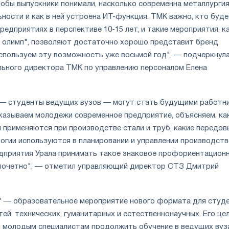
тобы выпускники понимали, насколько современна металлургия
ности и как в ней устроена ИТ-функция. ТМК важно, кто буд
редприятиях в перспективе 10-15 лет, и такие мероприятия, к
олимп", позволяют достаточно хорошо представит бренд
спользуем эту возможность уже восьмой год", — подчеркнул
льного директора ТМК по управлению персоналом Елена
— студенты ведущих вузов — могут стать будущими работн
казываем молодежи современное предприятие, объясняем, ка
 применяются при производстве стали и труб, какие передов
огии используются в планировании и управлении производств
дприятия Урала принимать такое знаковое профориентацион
 почетно", — отметил управляющий директор СТЗ Дмитрий
 — образовательное мероприятие нового формата для студ
ей: технических, гуманитарных и естественнонаучных. Его це
 молодым специалистам продолжить обучение в ведущих вуз