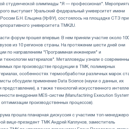
ой студенческой олимпиады "Я — профессионал". Мероприяти
рого выступает Уральский федеральный университет имени
России Б.Н. Ельцина (УрФУ), состоялось на площадке СТЗ при
рпоративного университета ТМК2U.
асти форум прошел впервые. В нем приняли участие около 10
вузов из 10 регионов страны. На протяжении шести дней они
ции по направлениям "Программная инженерия" и
и технологии материалов". Металловеды узнали о современн
няемых при производстве продукции в ТМК, полимерных
ериалах, особенностях термообработки различных марок ста
сты обсудили применение Data Science (науки о данных, их
и представлении), а также технологий искусственного интелле
нности внедрения MES-систем (Manufactiring Execution System
и оптимизации производственных процессов).
рума прошла планарная дискуссия с участием топ-менеджеро
рой вице-президент ТМК Андрей Каплунов, заместитель