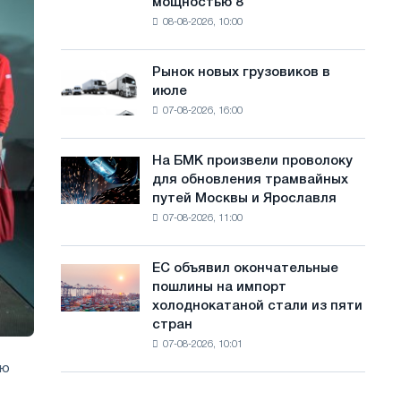
мощностью 8
фотоэлектрическую
с
08-08-2026, 10:00
систему
а
мощностью
8
й
Рынок новых грузовиков в
Рынок
МВт
июле
новых
т
для
07-08-2026, 16:00
грузовиков
достижения
а
в
целей
июле
обезуглероживания
На БМК произвели проволоку
На
для обновления трамвайных
БМК
путей Москвы и Ярославля
произвели
07-08-2026, 11:00
проволоку
для
обновления
ЕС объявил окончательные
ЕС
трамвайных
пошлины на импорт
объявил
путей
холоднокатаной стали из пяти
окончательные
Москвы
стран
пошлины
и
07-08-2026, 10:01
на
Ярославля
импорт
ию
холоднокатаной