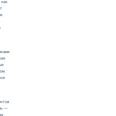
 как
ет
ак
а
иками
кие
ые
ом.
ное
ентов
ль —
ах