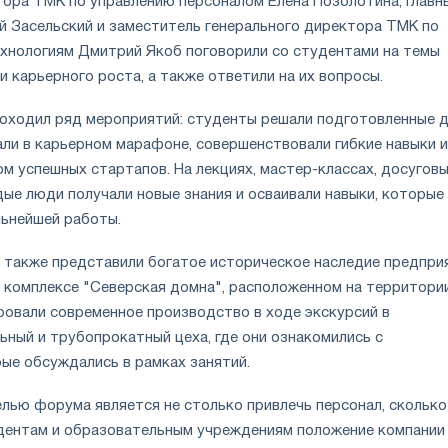
тора ТМК по управлению персоналом Елена Позолотина, главн
й Засельский и заместитель генерального директора ТМК по
нологиям Дмитрий Якоб поговорили со студентами на темы
 карьерного роста, а также ответили на их вопросы.
оходил ряд мероприятий: студенты решали подготовленные 
али в карьерном марафоне, совершенствовали гибкие навыки и
м успешных стартапов. На лекциях, мастер-классах, досугов
ые люди получали новые знания и осваивали навыки, которые
ьнейшей работы.
 также представили богатое историческое наследие предпри
м комплексе "Северская домна", расположенном на территори
овали современное производство в ходе экскурсий в
ьный и трубопрокатный цеха, где они ознакомились с
рые обсуждались в рамках занятий.
лью форума является не столько привлечь персонал, сколько
дентам и образовательным учреждениям положение компании