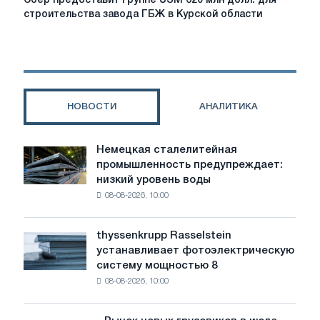
Сбер предоставит Группе USM 620 млн долл. для
предоставит
строительства завода ГБЖ в Курской области
Группе
USM
620
млн
долл.
для
НОВОСТИ
АНАЛИТИКА
строительства
завода
ГБЖ
Немецкая сталелитейная
Немецкая
в
промышленность предупреждает:
сталелитейная
Курской
низкий уровень воды
промышленность
области
08-08-2026, 10:00
предупреждает:
низкий
уровень
thyssenkrupp Rasselstein
thyssenkrupp
воды
устанавливает фотоэлектрическую
Rasselstein
угрожает
систему мощностью 8
устанавливает
безопасности
08-08-2026, 10:00
фотоэлектрическую
поставок
систему
мощностью