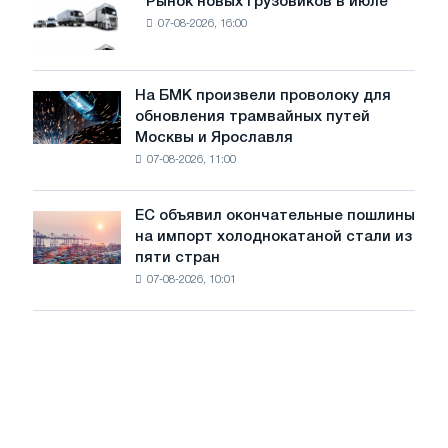
Рынок новых грузовиков в июле
Рынок
8
07-08-2026, 16:00
новых
МВт
грузовиков
для
в
достижения
июле
На БМК произвели проволоку для
целей
На
обновления трамвайных путей
обезуглероживания
БМК
Москвы и Ярославля
произвели
07-08-2026, 11:00
проволоку
для
обновления
ЕС объявил окончательные пошлины
ЕС
трамвайных
на импорт холоднокатаной стали из
объявил
путей
пяти стран
окончательные
Москвы
07-08-2026, 10:01
пошлины
и
на
Ярославля
импорт
холоднокатаной
стали
из
пяти
стран