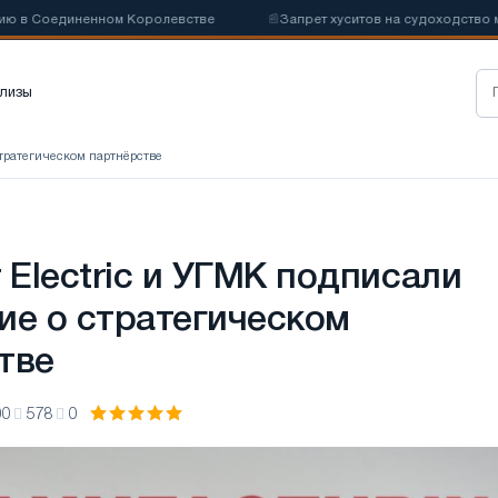
Соединенном Королевстве
📰
Запрет хуситов на судоходство может 
лизы
стратегическом партнёрстве
 Electric и УГМК подписали
ие о стратегическом
тве
00
578
0