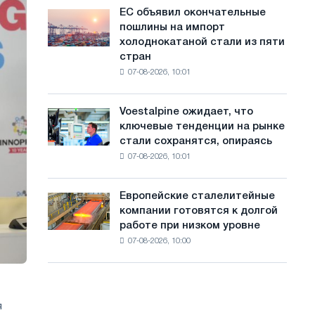
обновления
с
ЕС объявил окончательные
ЕС
трамвайных
пошлины на импорт
объявил
а
путей
холоднокатаной стали из пяти
окончательные
Москвы
й
стран
пошлины
и
07-08-2026, 10:01
на
т
Ярославля
импорт
а
холоднокатаной
Voestalpine ожидает, что
Voestalpine
стали
ключевые тенденции на рынке
ожидает,
из
стали сохранятся, опираясь
что
пяти
07-08-2026, 10:01
ключевые
стран
тенденции
на
Европейские сталелитейные
Европейские
рынке
компании готовятся к долгой
сталелитейные
стали
работе при низком уровне
компании
сохранятся,
07-08-2026, 10:00
готовятся
опираясь
к
на
долгой
диверсификацию
работе
при
я