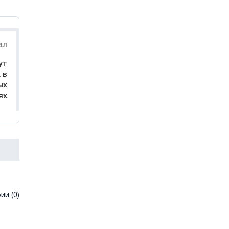
ал
ут
 в
ых
ях
и (0)