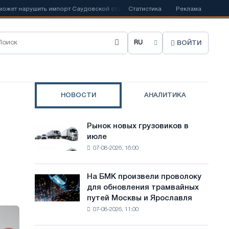
нарушить импорт Саудовской стали
Статистика
📰
Испанский Acerinox отмечает
Реклама
ВОЙТИ
В
ы
б
НОВОСТИ
АНАЛИТИКА
р
а
Рынок новых грузовиков в
Рынок
т
июле
новых
07-08-2026, 16:00
грузовиков
ь
в
я
июле
На БМК произвели проволоку
На
з
для обновления трамвайных
БМК
путей Москвы и Ярославля
произвели
ы
07-08-2026, 11:00
проволоку
к
для