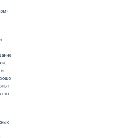
ком»
а-
вание
ок.
 и
орошо
 опыт
ство
жных
м