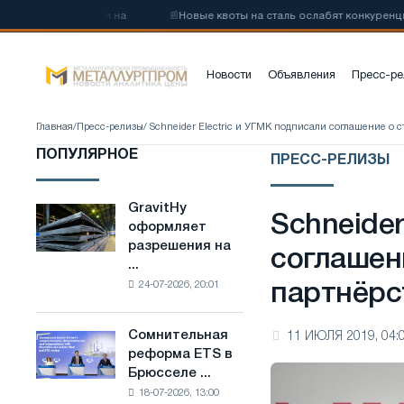
одистой стали на
📰
Новые квоты на сталь ослабят конкуренцию в 
Новости
Объявления
Пресс-ре
Главная
/
Пресс-релизы
/ Schneider Electric и УГМК подписали соглашение о 
ПОПУЛЯРНОЕ
ПРЕСС-РЕЛИЗЫ
GravitHy
GravitHy
Schneider
оформляет
оформляет
разрешения на
разрешения
соглашен
...
на
24-07-2026, 20:01
партнёрс
строительство
завода
по
Сомнительная
11 ИЮЛЯ 2019, 04:
Сомнительная
производству
реформа ETS в
реформа
низкоуглеродистой
Брюсселе ...
ETS
стали
18-07-2026, 13:00
в
на