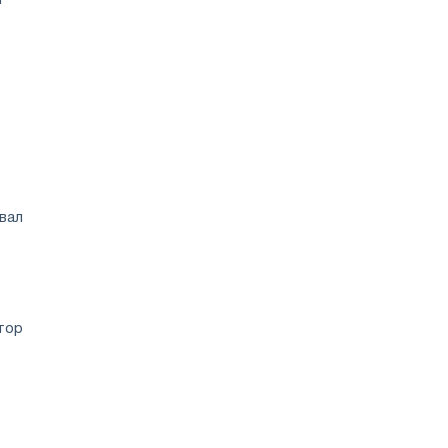
вал
тор