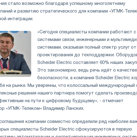
ния стало возможно благодаря успешному многолетнему
паний и развитию стратегического для компании «УГМК-Теле
ой интеграции.
«Сегодня специалисты компании работают с
системами связи, инженерными и мультимеди
системами, оказывая полный спектр услуг от
проектирования до техподдержки. Оборудо
Scheider Electric составляет 60% наших закуп
Это закономерно, ведь речь идёт о качестве
безопасности, а компания Scheider Electric х
бя на рынке. Мы уверенны, что колоссальный международный
лексные решения нашего партнера помогут сделать производ
фективным на пути к цифровому будущему», - отмечает
ор «УГМК-Телеком» Владимир Ланских.
соглашения компании совместно определили ряд наиболее ва
орых специалисты Scheider Electric сфокусируются в первую
 системы автоматизации и диспетчеризации инженерных систе