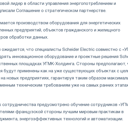
мировой лидер в области управления энергопотреблением и
дписали Соглашение о стратегическом партнерстве.
анимается производством оборудования для энергетических
енных предприятий, объектов гражданского и жилищного
тров обработки данных.
 ожидается, что специалисты Scheider Electric совместно с «
дрять инновационное оборудование и проектные решения Sche
одственных площадках УГМК-Холдинга. Стороны предполагают, 
я будут применены как на уже существующих объектах с цел
и на новых предприятиях, гарантируя таким образом максимал
менным техническим требованиям уже на самых ранних этапа
ах сотрудничества предусмотрено обучение сотрудников «УГ
телями французской стороны лучшим мировым практикам в
джмента, энергоэффективных технологий и автоматизации.