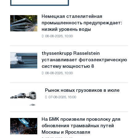
Немецкая сталелитейная
Немецкая
промышленность предупреждает:
сталелитейная
низкий уровень воды
промышленность
08-08-2026, 10:00
предупреждает:
низкий
уровень
thyssenkrupp Rasselstein
thyssenkrupp
воды
устанавливает фотоэлектрическую
Rasselstein
угрожает
систему мощностью 8
устанавливает
безопасности
08-08-2026, 10:00
фотоэлектрическую
поставок
систему
мощностью
Рынок новых грузовиков в июле
Рынок
8
07-08-2026, 16:00
новых
МВт
грузовиков
для
в
достижения
июле
На БМК произвели проволоку для
целей
На
обновления трамвайных путей
обезуглероживания
БМК
Москвы и Ярославля
произвели