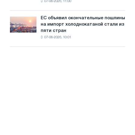
07-08-2026, 11:00
проволоку
для
обновления
ЕС объявил окончательные пошлины
ЕС
трамвайных
на импорт холоднокатаной стали из
объявил
путей
пяти стран
окончательные
Москвы
07-08-2026, 10:01
пошлины
и
на
Ярославля
импорт
холоднокатаной
стали
из
пяти
стран