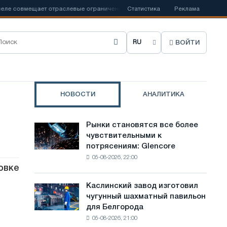
 совмещает отраслевые ограничения с амбициями по борьбе с
Статистика
Реклама
📰
ВОЙТИ
В
ы
б
НОВОСТИ
АНАЛИТИКА
р
а
Рынки становятся все более
Рынки
т
чувствительными к
становятся
потрясениям: Glencore
все
ь
05-08-2026, 22:00
более
я
овке
чувствительными
к
з
Каслинский завод изготовил
Каслинский
потрясениям:
чугунный шахматный павильон
завод
ы
Glencore
для Белгорода
изготовил
к
05-08-2026, 21:00
чугунный