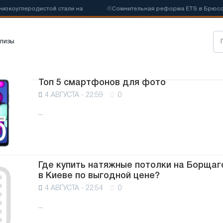
коуглеродистой стали на
📰
Сомнительная реформа ETS в Брюсселе
лизы
Топ 5 смартфонов для фото
4 АВГУСТА - 22:59
0
...
Где купить натяжные потолки на Борщаг
в Киеве по выгодной цене?
4 АВГУСТА - 22:54
0
...