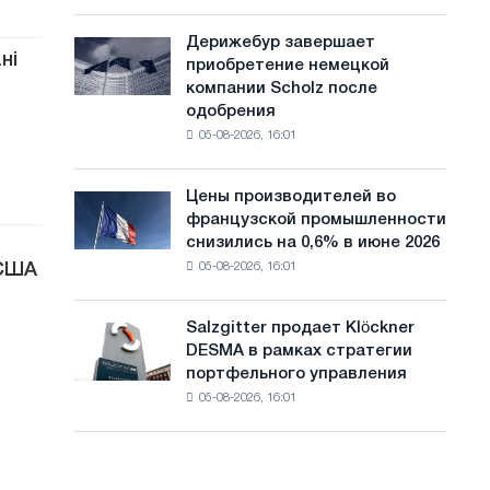
шахматный
с
павильон
Дерижебур завершает
Дерижебур
а
для
ні
приобретение немецкой
завершает
Белгорода
й
компании Scholz после
приобретение
одобрения
немецкой
т
05-08-2026, 16:01
компании
а
Scholz
после
Цены производителей во
Цены
одобрения
французской промышленности
производителей
Европейской
снизились на 0,6% в июне 2026
во
комиссии
 США
05-08-2026, 16:01
французской
промышленности
снизились
Salzgitter продает Klöckner
Salzgitter
на
DESMA в рамках стратегии
продает
0,6%
портфельного управления
Klöckner
в
05-08-2026, 16:01
DESMA
июне
в
2026
рамках
года
стратегии
по