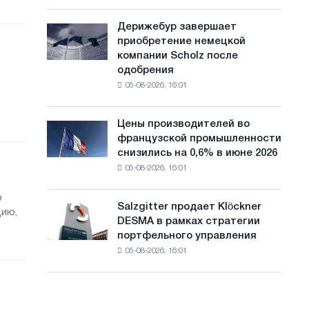
шахматный
с
павильон
Дерижебур завершает
Дерижебур
а
для
приобретение немецкой
завершает
Белгорода
й
компании Scholz после
приобретение
одобрения
немецкой
т
05-08-2026, 16:01
компании
а
Scholz
после
Цены производителей во
Цены
одобрения
французской промышленности
производителей
Европейской
снизились на 0,6% в июне 2026
во
комиссии
05-08-2026, 16:01
французской
промышленности
о
снизились
Salzgitter продает Klöckner
Salzgitter
цию,
на
DESMA в рамках стратегии
продает
0,6%
портфельного управления
Klöckner
в
05-08-2026, 16:01
DESMA
июне
в
2026
рамках
года
стратегии
по