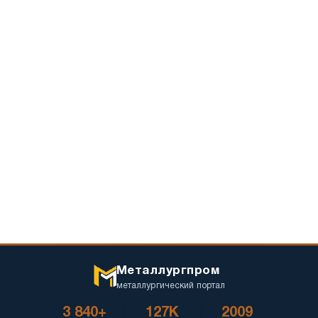
Металлургпром
металлургический портал
3 840+
127K
2009