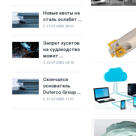
Брюсселе
основе
совмещает
водорода
Новые квоты на
Новые
отраслевые
Качественные
во
сталь ослабят ...
квоты
ограничения
фрезы
Франции
27-07-2026, 09:01
на
с
по
сталь
амбициями
металлу
ослабят
по
Запрет хуситов
от
Запрет
конкуренцию
борьбе
на судоходство
производителя
хуситов
в
с
может ...
на
Соединенном
изменением
23-07-2026, 04:16
судоходство
Королевстве
климата
Индивидуальная
может
защита
нарушить
Скончался
Скончался
данных
импорт
основатель
основатель
Саудовской
Duferco Group ...
Duferco
стали
21-07-2026, 11:01
Group
Бруно
Больфо
Поліетиленові
пакети
для