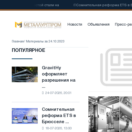
у низкоуглеродистой стали на
📰
Сомнительная реформа ETS в Брю
Новости
Объявления
Пресс-ре
Главная
/ Материалы за 24.10.2023
Запорная
ПОПУЛЯРНОЕ
арматура:
определение
и
GravitHy
GravitHy
основные
оформляет
оформляет
функции
разрешения на
разрешения
...
на
24-07-2026, 20:01
строительство
Поставки
завода
оборудования
по
Сомнительная
Сомнительная
для
производству
реформа ETS в
реформа
пивоварни
низкоуглеродистой
Брюсселе ...
ETS
и
стали
18-07-2026, 13:00
в
молокозавода
на