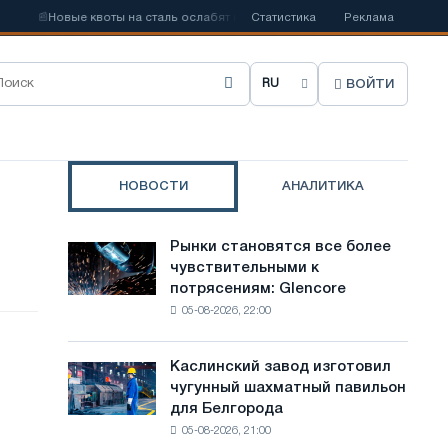
📰
Новые квоты на сталь ослабят конкуренцию в Соединенном Королев
Статистика
Реклама
ВОЙТИ
В
ы
б
НОВОСТИ
АНАЛИТИКА
р
а
Рынки становятся все более
Рынки
т
чувствительными к
становятся
потрясениям: Glencore
все
ь
05-08-2026, 22:00
более
я
чувствительными
к
з
Каслинский завод изготовил
Каслинский
потрясениям:
чугунный шахматный павильон
завод
ы
Glencore
для Белгорода
изготовил
к
05-08-2026, 21:00
чугунный