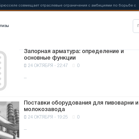
сселе совмещает отраслевые ограничения с амбициями по борьбе с
лизы
Запорная арматура: определение и
основные функции
24 ОКТЯБРЯ - 22:47
0
...
Поставки оборудования для пивоварни и
молокозавода
24 ОКТЯБРЯ - 19:25
0
...