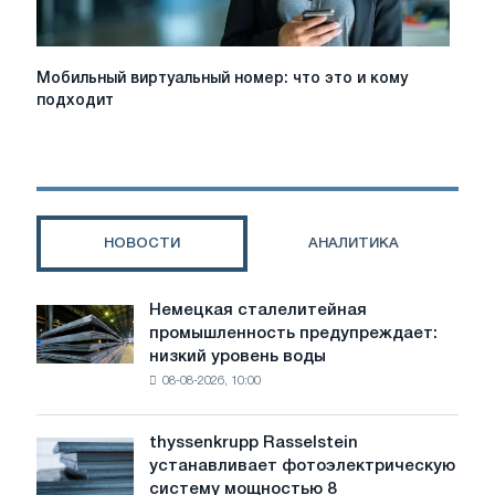
Мобильный
Мобильный виртуальный номер: что это и кому
виртуальный
подходит
номер:
что
это
и
кому
подходит
НОВОСТИ
АНАЛИТИКА
Немецкая сталелитейная
Немецкая
промышленность предупреждает:
сталелитейная
низкий уровень воды
промышленность
08-08-2026, 10:00
предупреждает:
низкий
уровень
thyssenkrupp Rasselstein
thyssenkrupp
воды
устанавливает фотоэлектрическую
Rasselstein
угрожает
систему мощностью 8