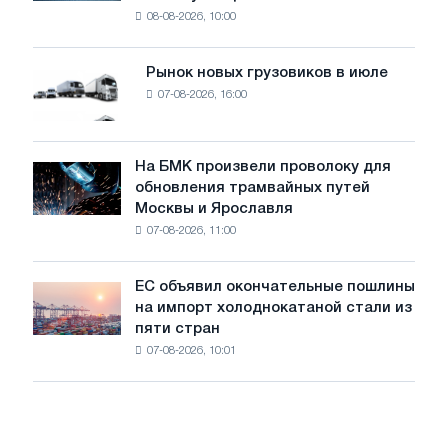
устанавливает
безопасности
08-08-2026, 10:00
фотоэлектрическую
поставок
систему
мощностью
Рынок новых грузовиков в июле
Рынок
8
07-08-2026, 16:00
новых
МВт
грузовиков
для
в
достижения
июле
На БМК произвели проволоку для
целей
На
обновления трамвайных путей
обезуглероживания
БМК
Москвы и Ярославля
произвели
07-08-2026, 11:00
проволоку
для
обновления
ЕС объявил окончательные пошлины
ЕС
трамвайных
на импорт холоднокатаной стали из
объявил
путей
пяти стран
окончательные
Москвы
07-08-2026, 10:01
пошлины
и
на
Ярославля
импорт
холоднокатаной
стали