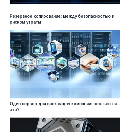
Резервное
Резервное копирование: между безопасностью и
копирование:
риском утраты
между
безопасностью
и
риском
утраты
Один
Один сервер для всех задач компании: реально ли
сервер
это?
для
всех
задач