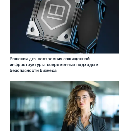
компании:
реально
ли
это?
Решения
Решения для построения защищенной
для
инфраструктуры: современные подходы к
построения
безопасности бизнеса
защищенной
инфраструктуры:
современные
подходы
к
безопасности
бизнеса