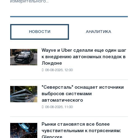
измерительного...
НОВОСТИ
АНАЛИТИКА
Wayve и Uber сделали еще один шаг
Wayve
к внедрению автономных поездок в
и
Лондоне
Uber
06-08-2026, 12:00
сделали
еще
один
"Северсталь" оснащает источники
"Северсталь"
шаг
выбросов системами
оснащает
к
автоматического
источники
внедрению
06-08-2026, 11:00
выбросов
автономных
системами
поездок
автоматического
в
Рынки становятся все более
Рынки
контроля
Лондоне
чувствительными к потрясениям:
становятся
Glencore