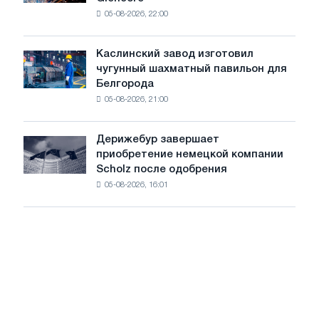
все
05-08-2026, 22:00
более
чувствительными
к
Каслинский завод изготовил
Каслинский
потрясениям:
чугунный шахматный павильон для
завод
Glencore
Белгорода
изготовил
05-08-2026, 21:00
чугунный
шахматный
павильон
Дерижебур завершает
Дерижебур
для
приобретение немецкой компании
завершает
Белгорода
Scholz после одобрения
приобретение
05-08-2026, 16:01
немецкой
компании
Scholz
после
одобрения
Европейской
комиссии