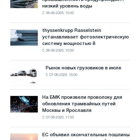
сталелитейная
низкий уровень воды
промышленность
08-08-2026, 10:00
предупреждает:
низкий
уровень
thyssenkrupp Rasselstein
thyssenkrupp
воды
устанавливает фотоэлектрическую
Rasselstein
угрожает
систему мощностью 8
устанавливает
безопасности
08-08-2026, 10:00
фотоэлектрическую
поставок
систему
мощностью
Рынок новых грузовиков в июле
Рынок
8
07-08-2026, 16:00
новых
МВт
грузовиков
для
в
достижения
июле
На БМК произвели проволоку для
целей
На
обновления трамвайных путей
обезуглероживания
БМК
Москвы и Ярославля
произвели
07-08-2026, 11:00
проволоку
для
обновления
ЕС объявил окончательные пошлины
ЕС
трамвайных