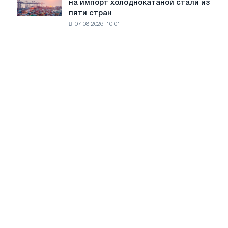
на импорт холоднокатаной стали из
объявил
путей
пяти стран
окончательные
Москвы
07-08-2026, 10:01
пошлины
и
на
Ярославля
импорт
холоднокатаной
стали
из
пяти
стран