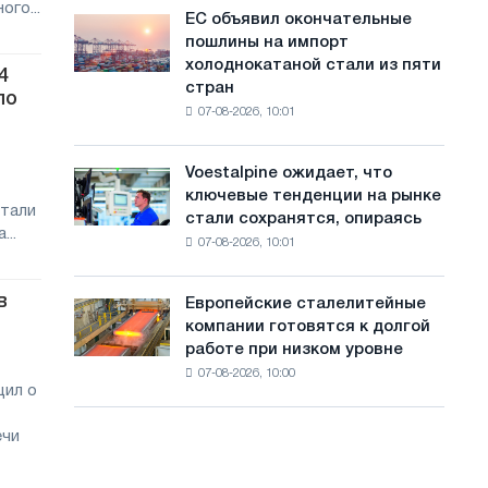
го...
обновления
с
ЕС объявил окончательные
ЕС
трамвайных
пошлины на импорт
объявил
а
путей
холоднокатаной стали из пяти
окончательные
4
Москвы
й
стран
пошлины
ло
и
07-08-2026, 10:01
на
т
Ярославля
импорт
а
холоднокатаной
Voestalpine ожидает, что
Voestalpine
стали
ключевые тенденции на рынке
ожидает,
из
стали
стали сохранятся, опираясь
что
пяти
...
07-08-2026, 10:01
ключевые
стран
тенденции
на
в
Европейские сталелитейные
Европейские
рынке
компании готовятся к долгой
сталелитейные
стали
работе при низком уровне
компании
сохранятся,
07-08-2026, 10:00
готовятся
опираясь
щил о
к
на
долгой
диверсификацию
ечи
работе
при