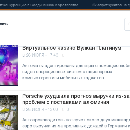
 конкуренцию в Соединенном Королевстве
📰
Запрет хуситов на суд
лизы
Виртуальное казино Вулкан Платинум
28 ИЮЛЯ - 17:46
Автоматы адаптированы для игры с помощью люб
видов операционных систем стационарных
компьютеров или мобильных гаджетов...
Porsche ухудшила прогноз выручки из-за
проблем с поставками алюминия
28 ИЮЛЯ - 13:00
0
Автопроизводитель потеряет около двух миллиар
евро выручки из-за проливных дождей в Германии 