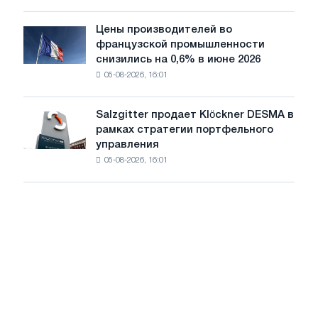
компании
Scholz
Цены производителей во
Цены
после
французской промышленности
производителей
одобрения
снизились на 0,6% в июне 2026
во
Европейской
05-08-2026, 16:01
французской
комиссии
промышленности
снизились
Salzgitter продает Klöckner DESMA в
Salzgitter
на
рамках стратегии портфельного
продает
0,6%
управления
Klöckner
в
05-08-2026, 16:01
DESMA
июне
в
2026
рамках
года
стратегии
по
портфельного
сравнению
управления
с
маем