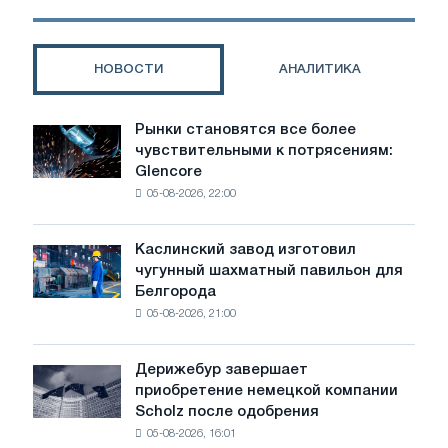
НОВОСТИ
АНАЛИТИКА
Рынки становятся все более
Рынки
чувствительными к потрясениям:
становятся
Glencore
все
05-08-2026, 22:00
более
чувствительными
к
Каслинский завод изготовил
Каслинский
потрясениям:
чугунный шахматный павильон для
завод
Glencore
Белгорода
изготовил
05-08-2026, 21:00
чугунный
шахматный
павильон
Дерижебур завершает
Дерижебур
для
приобретение немецкой компании
завершает
Белгорода
Scholz после одобрения
приобретение
05-08-2026, 16:01
немецкой