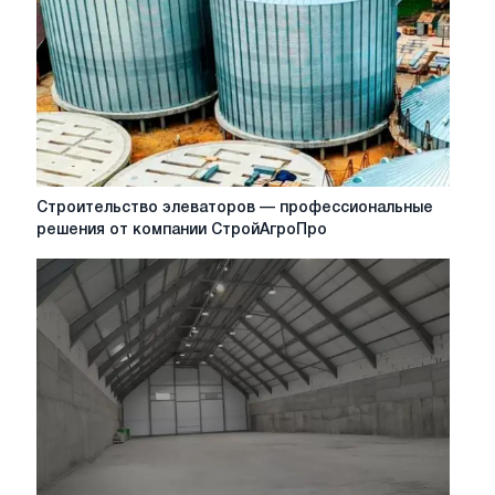
Строительство
Строительство элеваторов — профессиональные
элеваторов
решения от компании СтройАгроПро
—
профессиональные
решения
от
компании
СтройАгроПро