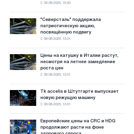
06-08-2026, 19:00
США
снизились
в
"Северсталь" поддержала
"Северсталь"
июле
патриотическую акцию,
поддержала
с
посвящённую подвигу
патриотическую
максимума
06-08-2026, 13:01
акцию,
2026
посвящённую
года
подвигу
Цены на катушку в Италии растут,
Цены
советской
несмотря на летнее замедление
на
авиации
роста цен
катушку
в
06-08-2026, 13:01
в
годы
Италии
Великой
растут,
Отечественной
Tk accelis в Штутгарте выпускает
Tk
несмотря
войны
новую режущую машину
accelis
на
06-08-2026, 13:01
в
летнее
Штутгарте
замедление
выпускает
роста
Европейские цены на CRC и HDG
Европейские
новую
цен
продолжают расти на фоне
цены
режущую
здорового спроса