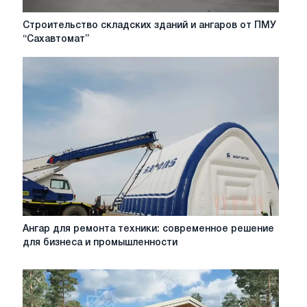
Строительство
Строительство складских зданий и ангаров от ПМУ
складских
“Сахавтомат”
зданий
и
ангаров
от
ПМУ
“Сахавтомат”
Ангар
Ангар для ремонта техники: современное решение
для
для бизнеса и промышленности
ремонта
техники:
современное
решение