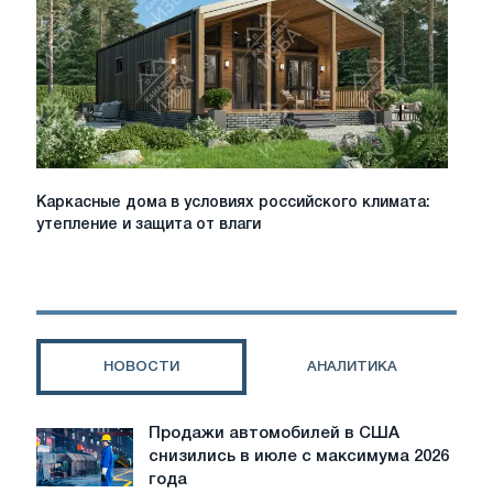
для
бизнеса
и
промышленности
Каркасные
Каркасные дома в условиях российского климата:
дома
утепление и защита от влаги
в
условиях
российского
климата:
утепление
и
НОВОСТИ
АНАЛИТИКА
защита
от
влаги
Продажи автомобилей в США
Продажи
снизились в июле с максимума 2026
автомобилей
года
в