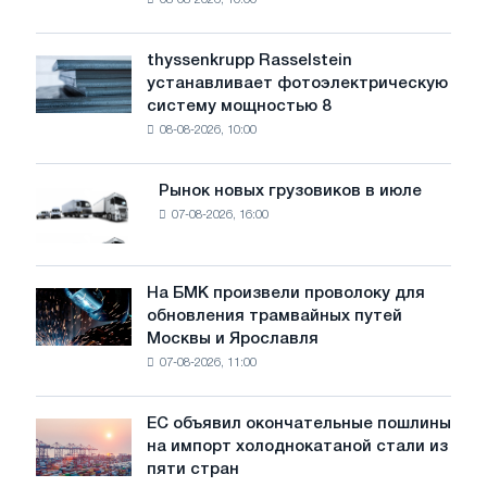
08-08-2026, 10:00
предупреждает:
низкий
уровень
thyssenkrupp Rasselstein
thyssenkrupp
воды
устанавливает фотоэлектрическую
Rasselstein
угрожает
систему мощностью 8
устанавливает
безопасности
08-08-2026, 10:00
фотоэлектрическую
поставок
систему
мощностью
Рынок новых грузовиков в июле
Рынок
8
07-08-2026, 16:00
новых
МВт
грузовиков
для
в
достижения
июле
На БМК произвели проволоку для
целей
На
обновления трамвайных путей
обезуглероживания
БМК
Москвы и Ярославля
произвели
07-08-2026, 11:00
проволоку
для
обновления
ЕС объявил окончательные пошлины
ЕС
трамвайных
на импорт холоднокатаной стали из
объявил
путей
пяти стран
окончательные
Москвы