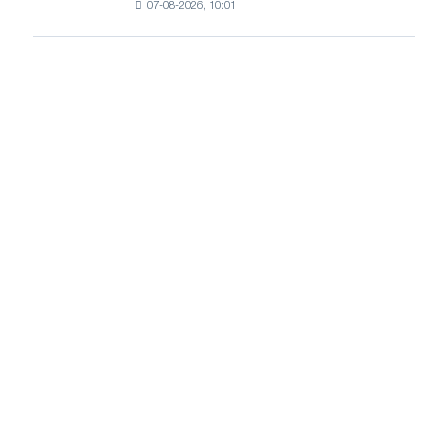
07-08-2026, 10:01
пошлины
и
на
Ярославля
импорт
холоднокатаной
стали
из
пяти
стран