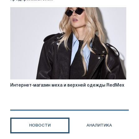
купить
резинки
и
заколки
оптом
для
продажи
в
розницу:
руководство
для
предпринимателей
Интернет-
Интернет-магазин меха и верхней одежды RedMex
магазин
меха
и
верхней
одежды
RedMex
НОВОСТИ
АНАЛИТИКА