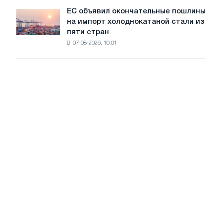
обновления
ЕС объявил окончательные пошлины
ЕС
трамвайных
на импорт холоднокатаной стали из
объявил
путей
пяти стран
окончательные
Москвы
07-08-2026, 10:01
пошлины
и
на
Ярославля
импорт
холоднокатаной
стали
из
пяти
стран