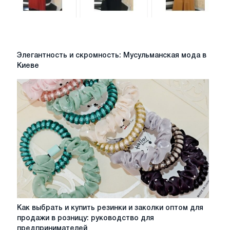
одежду
для
бренда
Элегантность
Элегантность и скромность: Мусульманская мода в
и
Киеве
скромность:
Мусульманская
мода
в
Киеве
Как
Как выбрать и купить резинки и заколки оптом для
выбрать
продажи в розницу: руководство для
и
предпринимателей