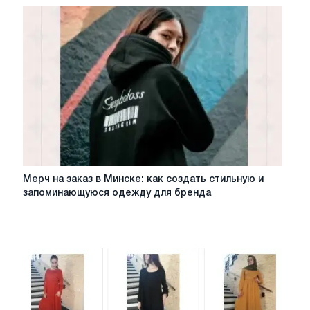
Мерч
Мерч на заказ в Минске: как создать стильную и
на
запоминающуюся одежду для бренда
заказ
в
Минске:
как
создать
стильную
и
запоминающуюся