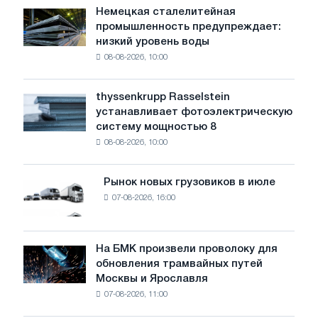
Немецкая сталелитейная
Немецкая
промышленность предупреждает:
сталелитейная
низкий уровень воды
промышленность
08-08-2026, 10:00
предупреждает:
низкий
уровень
thyssenkrupp Rasselstein
thyssenkrupp
воды
устанавливает фотоэлектрическую
Rasselstein
угрожает
систему мощностью 8
устанавливает
безопасности
08-08-2026, 10:00
фотоэлектрическую
поставок
систему
мощностью
Рынок новых грузовиков в июле
Рынок
8
07-08-2026, 16:00
новых
МВт
грузовиков
для
в
достижения
июле
На БМК произвели проволоку для
целей
На
обновления трамвайных путей
обезуглероживания
БМК
Москвы и Ярославля
произвели
07-08-2026, 11:00
проволоку
для