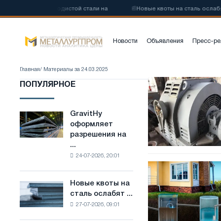
тву низкоуглеродистой стали на
📰
Новые квоты на сталь ослабят 
Новости
Объявления
Пресс-ре
Главная
/ Материалы за 24.03.2025
Різновиди
ПОПУЛЯРНОЕ
високовольтних
електродвигунів
GravitHy
GravitHy
оформляет
оформляет
разрешения на
разрешения
...
на
24-07-2026, 20:01
строительство
Современная
завода
канализация
по
Новые квоты на
Новые
для
производству
сталь ослабят ...
квоты
загородного
низкоуглеродистой
27-07-2026, 09:01
на
дома:
стали
сталь
выбор
на