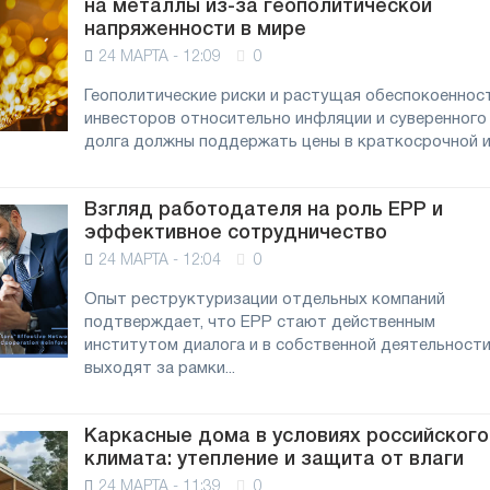
на металлы из-за геополитической
напряженности в мире
24 МАРТА - 12:09
0
Геополитические риски и растущая обеспокоеннос
инвесторов относительно инфляции и суверенного
долга должны поддержать цены в краткосрочной и.
Взгляд работодателя на роль ЕРР и
эффективное сотрудничество
24 МАРТА - 12:04
0
Опыт реструктуризации отдельных компаний
подтверждает, что ЕРР стают действенным
институтом диалога и в собственной деятельност
выходят за рамки...
Каркасные дома в условиях российского
климата: утепление и защита от влаги
24 МАРТА - 11:39
0