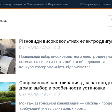
конкуренцию в Соединенном Королевстве
📰
Запрет хуситов на судо
лизы
Різновиди високовольтних електродвигу
24 МАРТА - 22:03
0
Правильний вибір високовольтного електродвигуна
впливає на ефективність роботи обладнання та
конкурентоспроможність підприємства...
Современная канализация для загородн
дома: выбор и особенности установки
24 МАРТА - 19:57
0
Монтаж автономной канализации — сложный проце
требующий учета санитарных норм...