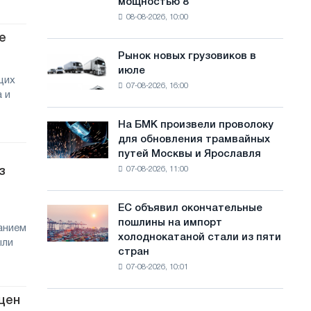
мощностью 8
фотоэлектрическую
с
08-08-2026, 10:00
систему
а
мощностью
е
8
й
Рынок новых грузовиков в
Рынок
МВт
июле
новых
т
для
щих
07-08-2026, 16:00
грузовиков
достижения
 и
а
в
целей
июле
обезуглероживания
На БМК произвели проволоку
На
для обновления трамвайных
БМК
путей Москвы и Ярославля
произвели
з
07-08-2026, 11:00
проволоку
для
обновления
ЕС объявил окончательные
ЕС
трамвайных
пошлины на импорт
объявил
анием
путей
холоднокатаной стали из пяти
окончательные
ыли
Москвы
стран
пошлины
и
07-08-2026, 10:01
на
Ярославля
импорт
холоднокатаной
 цен