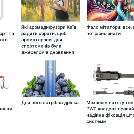
Які
Фалоімітатори:
Які аромадифузори Київ
Фалоімітатори: все,
аромадифузори
все,
орт та
радить обрати, щоб
потрібно знати
Київ
що
шого
ароматерапія для
радить
потрібно
спортсменів була
обрати,
знати
джерелом відновлення
щоб
ароматерапія
для
спортсменів
була
джерелом
відновлення
Для
Механізм
Для чого потрібна дріпка
Механізм натягу тен
чого
натягу
вання
PWP квадрат прави
потрібна
тенту
надійна фіксація шт
дріпка
PWP
системи
квадрат
правий