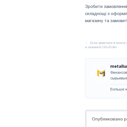
Зробити замовлення 
складнощі з оформле
магазину та замовит
metallu
Финансов
сырьевые
Больше н
Навигация
Опубликовано р