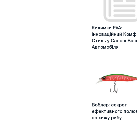
Килимки
Килимки EVA:
EVA:
Інноваційний Комф
Інноваційний
Стиль у Салоні Ва
Комфорт
Автомобіля
та
Стиль
у
Салоні
Вашого
Автомобіля
Воблер:
Воблер: секрет
секрет
ефективного полю
ефективного
на хижу рибу
полювання
на
хижу