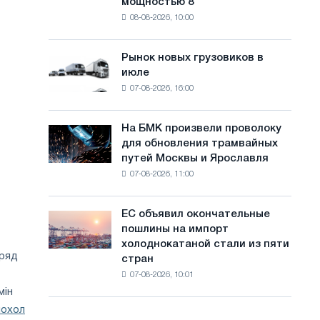
мощностью 8
фотоэлектрическую
с
08-08-2026, 10:00
систему
а
мощностью
8
й
Рынок новых грузовиков в
Рынок
МВт
июле
новых
т
для
07-08-2026, 16:00
грузовиков
достижения
а
в
целей
июле
обезуглероживания
На БМК произвели проволоку
На
для обновления трамвайных
БМК
путей Москвы и Ярославля
произвели
07-08-2026, 11:00
проволоку
для
обновления
ЕС объявил окончательные
ЕС
трамвайных
пошлины на импорт
объявил
путей
холоднокатаной стали из пяти
окончательные
Москвы
 ряд
стран
пошлины
и
07-08-2026, 10:01
на
Ярославля
мін
импорт
холоднокатаной
чохол