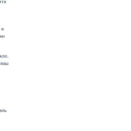
ити
 в
жен
кло.
 ваш
дель