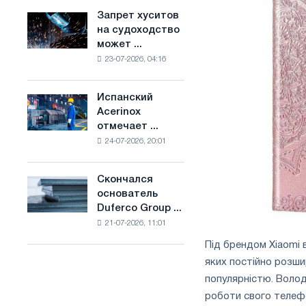
ослабят
основе
Запрет хуситов
Запрет
конкуренцию
водорода
на судоходство
хуситов
в
во
может ...
на
Соединенном
Франции
23-07-2026, 04:16
судоходство
Королевстве
может
нарушить
Испанский
Испанский
импорт
Acerinox
Acerinox
Саудовской
отмечает ...
отмечает
стали
24-07-2026, 20:01
положительную
динамику
во
Скончался
Скончался
втором
основатель
основатель
полугодии
Duferco Group ...
Duferco
по
21-07-2026, 11:01
Group
торговым
Бруно
мерам
Під брендом Xiaomi 
Больфо
и
яких постійно розш
поддержке
популярністю. Волод
CBAM
роботи свого телеф