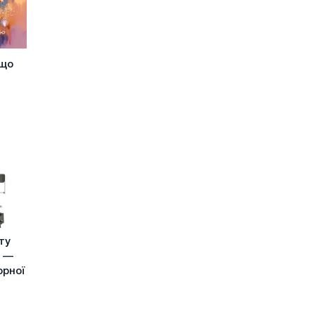
 що
ту
й —
орної