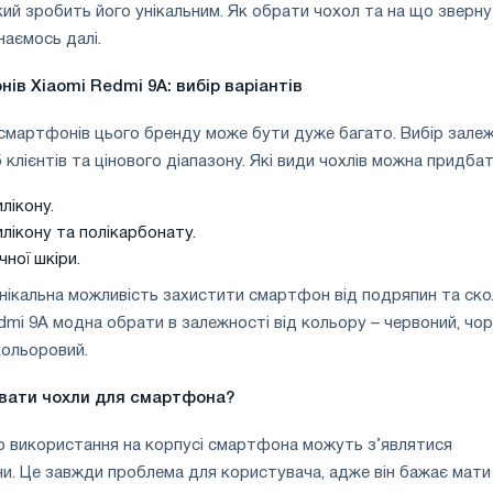
який зробить його унікальним. Як обрати чохол та на що зверн
знаємось далі.
онів
Xiaomi
Redmi
9
A
: вибір варіантів
смартфонів цього бренду може бути дуже багато. Вибір зале
клієнтів та цінового діапазону. Які види чохлів можна придбат
лікону.
илікону та полікарбонату.
чної шкіри.
унікальна можливість захистити смартфон від подряпин та скол
dmi 9A модна обрати в залежності від кольору – червоний, чор
окольоровий.
увати чохли для смартфона?
о використання на корпусі смартфона можуть з’являтися
и. Це завжди проблема для користувача, адже він бажає мати