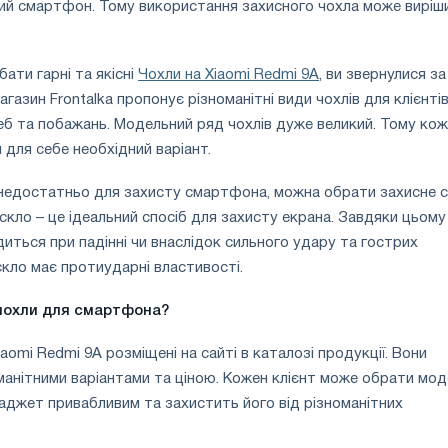
вий смартфон. Тому використання захисного чохла може виріш
ати гарні та якісні
Чохли на Xiaomi Redmi 9A
, ви звернулися за
газин Frontalka пропонує різноманітні види чохлів для клієнтів
еб та побажань. Модельний ряд чохлів дуже великий. Тому ко
 для себе необхідний варіант.
недостатньо для захисту смартфона, можна обрати захисне с
скло – це ідеальний спосіб для захисту екрана. Завдяки цьому
ться при падінні чи внаслідок сильного удару та гострих
скло має протиударні властивості.
 чохли для смартфона?
aomi Redmi 9A розміщені на сайті в каталозі продукції. Вони
манітними варіантами та ціною. Кожен клієнт може обрати мо
гаджет привабливим та захистить його від різноманітних