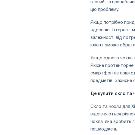
гарний та привабли
цю проблему.
Якщо потрібно придб
адресою. Інтернет-ма
залежності від потр
клієнт зможе обрати
Якщо одного чохла 
Якісне протекторне 
смартфон не пошкоди
предметів. Захисне 
Де купити скло та
Скло та чохли для Xi
відрізняються різно
чохла, яка зробить 
пошкоджень.