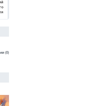
ий
го
ля
и (0)