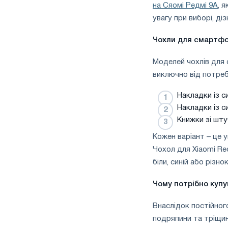
на Сяомі Редмі 9А
, 
увагу при виборі, ді
Чохли для смартф
Моделей чохлів для 
виключно від потреб 
Накладки із си
Накладки із с
Книжки зі шту
Кожен варіант – це 
Чохол для Xiaomi Re
біли, синій або різн
Чому потрібно куп
Внаслідок постійног
подряпини та тріщин