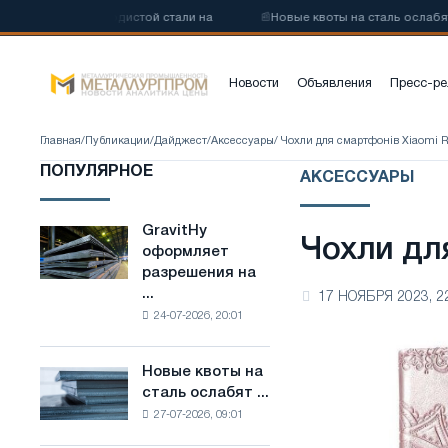
у низкоуглеродистой стали на
📰
Новые квоты на сталь ослабят ко
Новости
Объявления
Пресс-ре
Главная
/
Публикации
/
Дайджест
/
Аксессуары
/ Чохли для смартфонів Xiaomi 
ПОПУЛЯРНОЕ
АКСЕССУАРЫ
GravitHy
GravitHy
Чохли дл
оформляет
оформляет
разрешения на
разрешения
...
17 НОЯБРЯ 2023, 2
на
24-07-2026, 20:01
строительство
завода
по
Новые квоты на
Новые
производству
сталь ослабят ...
квоты
низкоуглеродистой
27-07-2026, 09:01
на
стали
сталь
на