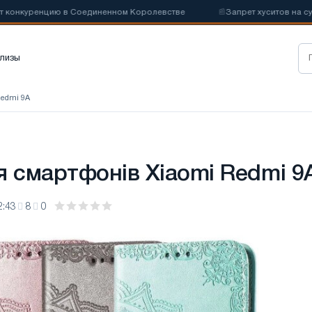
нкуренцию в Соединенном Королевстве
📰
Запрет хуситов на судох
лизы
Redmi 9A
я смартфонів Xiaomi Redmi 9
2:43
8
0