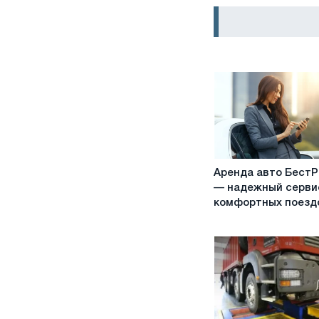
Аренда
Аренда авто Бест
авто
— надежный серви
БестРентал
комфортных поезд
—
надежный
сервис
для
комфортных
поездок