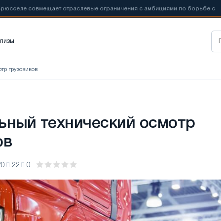
еле совмещает отраслевые ограничения с амбициями по борьбе с
лизы
тр грузовиков
ьный технический осмотр
ов
20
22
0