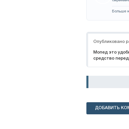
сырьевые
Больше н
Навигация
Опубликовано р
Мопед это удоб
средство пере
ДОБАВИТЬ КО