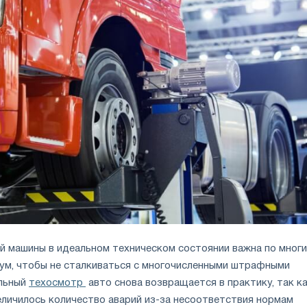
 машины в идеальном техническом состоянии важна по мног
мум, чтобы не сталкиваться с многочисленными штрафными
ельный
техосмотр
авто снова возвращается в практику, так ка
еличилось количество аварий из-за несоответствия нормам