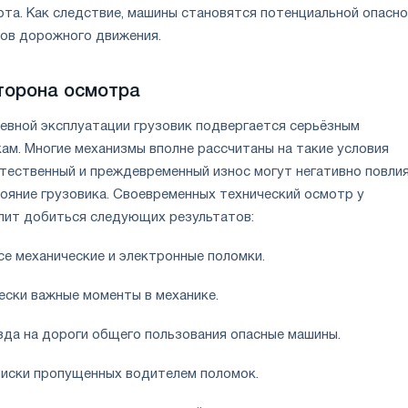
та. Как следствие, машины становятся потенциальной опасн
ков дорожного движения.
торона осмотра
евной эксплуатации грузовик подвергается серьёзным
ам. Многие механизмы вполне рассчитаны на такие условия
стественный и преждевременный износ могут негативно повли
тояние грузовика. Своевременных технический осмотр у
лит добиться следующих результатов:
се механические и электронные поломки.
чески важные моменты в механике.
езда на дороги общего пользования опасные машины.
риски пропущенных водителем поломок.