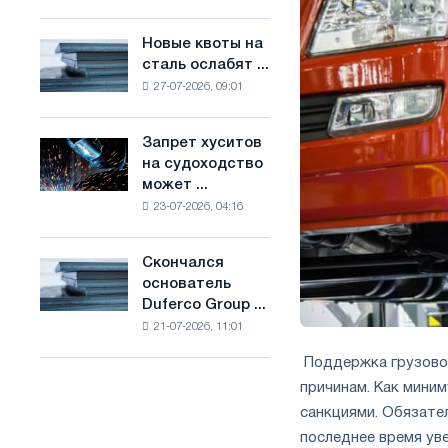
Брюсселе
основе
совмещает
водорода
Новые квоты на
Новые
отраслевые
во
сталь ослабят ...
квоты
ограничения
Франции
27-07-2026, 09:01
на
с
сталь
амбициями
ослабят
по
Запрет хуситов
Запрет
конкуренцию
борьбе
на судоходство
хуситов
в
с
может ...
на
Соединенном
изменением
23-07-2026, 04:16
судоходство
Королевстве
климата
может
нарушить
Скончался
Скончался
импорт
основатель
основатель
Саудовской
Duferco Group ...
Duferco
стали
21-07-2026, 11:01
Group
Бруно
Поддержка грузовой
Больфо
причинам. Как мини
санкциями. Обязат
последнее время ув