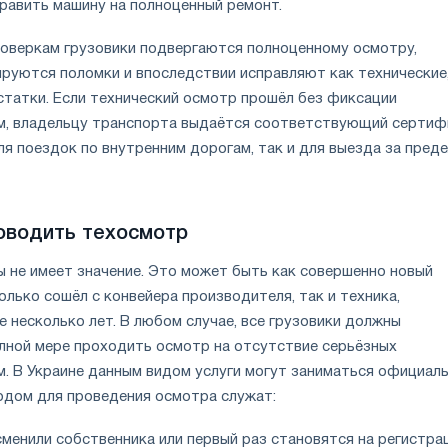
править машину на полноценный ремонт.
оверкам грузовики подвергаются полноценному осмотру,
руются поломки и впоследствии исправляют как технические,
статки. Если технический осмотр прошёл без фиксации
м, владельцу транспорта выдаётся соответствующий сертиф
я поездок по внутренним дорогам, так и для выезда за пред
оводить техосмотр
 не имеет значение. Это может быть как совершенно новый
олько сошёл с конвейера производителя, так и техника,
 несколько лет. В любом случае, все грузовики должны
олной мере проходить осмотр на отсутствие серьёзных
м. В Украине данным видом услуги могут заниматься официал
одом для проведения осмотра служат:
менили собственника или первый раз становятся на регистра