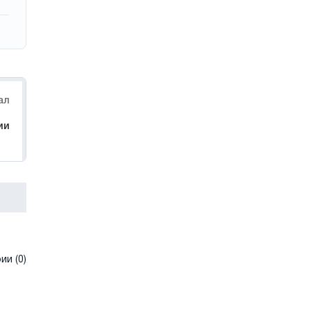
ал
ии
и (0)