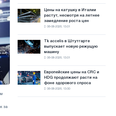
посвящённую
с
года
подвигу
Цены на катушку в Италии
Цены
а
советской
растут, несмотря на летнее
на
авиации
й
замедление роста цен
катушку
в
06-08-2026, 13:01
в
т
годы
Италии
Великой
а
растут,
Отечественной
Tk accelis в Штутгарте
Tk
несмотря
войны
выпускает новую режущую
accelis
на
машину
в
летнее
06-08-2026, 13:01
Штутгарте
замедление
выпускает
роста
новую
цен
Европейские цены на CRC и
Европейские
режущую
HDG продолжают расти на
цены
машину
фоне здорового спроса
на
06-08-2026, 13:00
CRC
им
и
HDG
продолжают
к за
расти