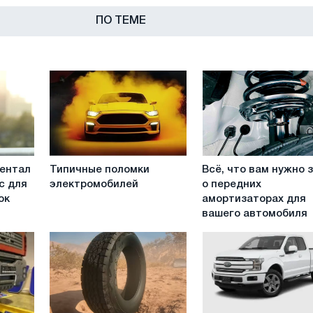
ПО ТЕМЕ
Типичные
Всё,
Рентал
Типичные поломки
Всё, что вам нужно 
поломки
что
с для
электромобилей
о передних
электромобилей
вам
ок
амортизаторах для
нужно
вашего автомобиля
знать
о
передних
амортизаторах
для
вашего
автомобиля