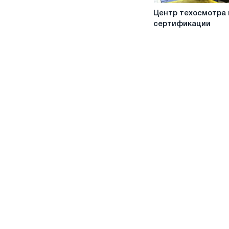
Центр
Центр техосмотра 
техосмотра
сертификации
и
сертификации