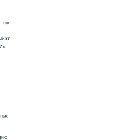
 так
икат.
елы
ьные
цию,