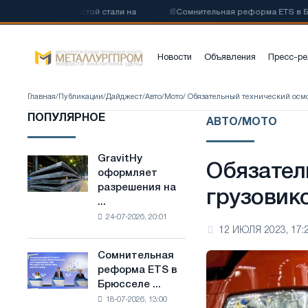
низкоуглеродистой стали на
📰
Сомнительная реформа ETS в Брюсс
Новости
Объявления
Пресс-ре
Главная
/
Публикации
/
Дайджест
/
Авто/Мото
/ Обязательный технический осмо
ПОПУЛЯРНОЕ
АВТО/МОТО
GravitHy
GravitHy
Обязател
оформляет
оформляет
разрешения на
разрешения
грузовик
...
на
24-07-2026, 20:01
строительство
12 ИЮЛЯ 2023, 17:
завода
по
Сомнительная
Сомнительная
производству
реформа ETS в
реформа
низкоуглеродистой
Брюсселе ...
ETS
стали
18-07-2026, 13:00
в
на