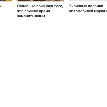
Основные
Типичные
и
Основные признаки того,
Типичные поломки
признаки
поломки
что пришло время
автомобилей марки
того,
автомобилей
заменить шины
что
марки
пришло
Форд
время
заменить
шины