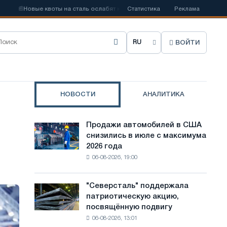
📰
Новые квоты на сталь ослабят конкуренцию в Соединенном Королевст
Статистика
Реклама
ВОЙТИ
В
ы
б
НОВОСТИ
АНАЛИТИКА
р
а
Продажи автомобилей в США
Продажи
т
снизились в июле с максимума
автомобилей
2026 года
в
ь
06-08-2026, 19:00
США
я
снизились
в
з
"Северсталь" поддержала
"Северсталь"
июле
патриотическую акцию,
поддержала
ы
с
посвящённую подвигу
патриотическую
максимума
к
06-08-2026, 13:01
акцию,
2026