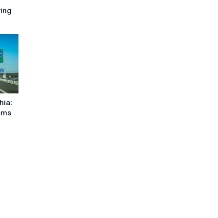
ying
hia:
ems