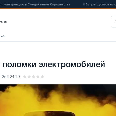
онкуренцию в Соединенном Королевстве
📰
Запрет хуситов на судох
лизы
лей
 поломки электромобилей
0:35
24
0