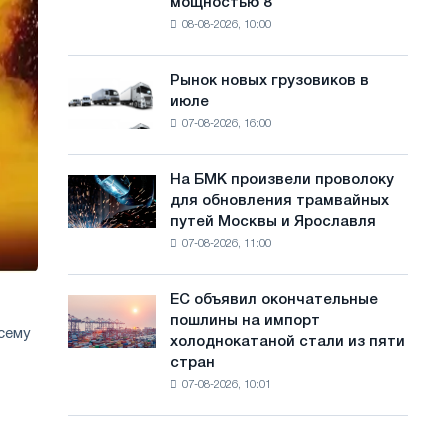
мощностью 8
фотоэлектрическую
с
08-08-2026, 10:00
систему
а
мощностью
8
й
Рынок новых грузовиков в
Рынок
МВт
июле
новых
т
для
07-08-2026, 16:00
грузовиков
достижения
а
в
целей
июле
обезуглероживания
На БМК произвели проволоку
На
для обновления трамвайных
БМК
путей Москвы и Ярославля
произвели
07-08-2026, 11:00
проволоку
для
обновления
ЕС объявил окончательные
ЕС
трамвайных
пошлины на импорт
объявил
путей
сему
холоднокатаной стали из пяти
окончательные
Москвы
стран
пошлины
и
07-08-2026, 10:01
на
Ярославля
импорт
холоднокатаной