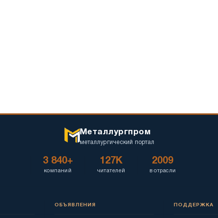
Radio
efficiency
Металлургпром
металлургический портал
3 840+
127K
2009
компаний
читателей
в отрасли
ОБЪЯВЛЕНИЯ
ПОДДЕРЖКА