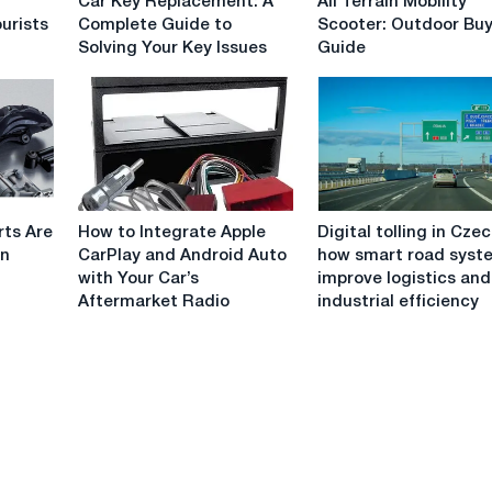
Car Key Replacement: A
All Terrain Mobility
Key
Terrain
ourists
Complete Guide to
Scooter: Outdoor Bu
Replacement:
Mobility
Solving Your Key Issues
Guide
A
Scooter:
Complete
Outdoor
Guide
Buying
to
Guide
Solving
Your
Key
How
Digital
Issues
rts Are
How to Integrate Apple
Digital tolling in Czec
to
tolling
in
CarPlay and Android Auto
how smart road syst
Integrate
in
with Your Car’s
improve logistics and
Apple
Czechia:
Aftermarket Radio
industrial efficiency
CarPlay
how
and
smart
Android
road
Auto
systems
with
improve
Your
logistics
Car’s
and
Aftermarket
industrial