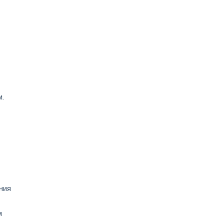
м.
ния
м