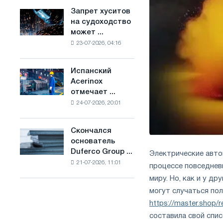
ослабят
основе
Запрет хуситов
Запрет
конкуренцию
водорода
на судоходство
хуситов
в
во
может ...
на
Соединенном
Франции
23-07-2026, 04:16
судоходство
Королевстве
может
нарушить
Испанский
Испанский
импорт
Acerinox
Acerinox
Саудовской
отмечает ...
отмечает
стали
24-07-2026, 20:01
положительную
динамику
во
Скончался
Скончался
втором
основатель
основатель
полугодии
Duferco Group ...
Электрические авто
Duferco
по
21-07-2026, 11:01
Group
процессе повседнев
торговым
Бруно
мерам
миру. Но, как и у д
Больфо
и
могут случаться по
поддержке
https://master.shop/r
CBAM
составила свой спи