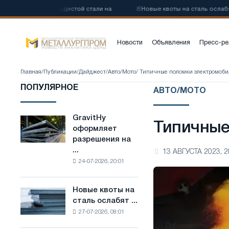
ву низкоуглеродистой стали на
📰
Новые квоты на сталь ослабят к
Новости
Объявления
Пресс-ре
Главная
/
Публикации
/
Дайджест
/
Авто/Мото
/ Типичные поломки электромоби
ПОПУЛЯРНОЕ
АВТО/МОТО
GravitHy
GravitHy
Типичные
оформляет
оформляет
разрешения на
разрешения
...
13 АВГУСТА 2023, 2
на
24-07-2026, 20:01
строительство
завода
по
Новые квоты на
Новые
производству
сталь ослабят ...
квоты
низкоуглеродистой
27-07-2026, 09:01
на
стали
сталь
на