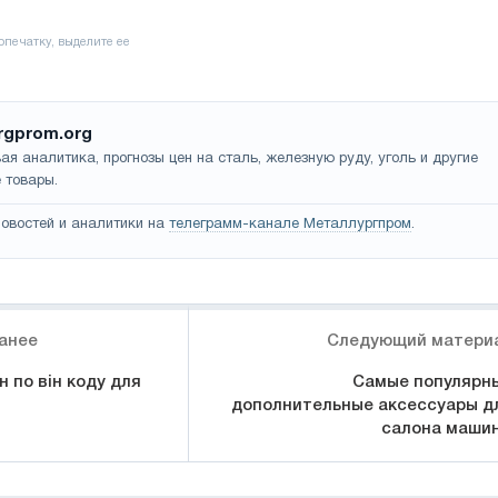
rgprom.org
ая аналитика, прогнозы цен на сталь, железную руду, уголь и другие
 товары.
овостей и аналитики на
телеграмм-канале Металлургпром
.
анее
Следующий матери
 по він коду для
Самые популярн
d
дополнительные аксессуары д
салона маши