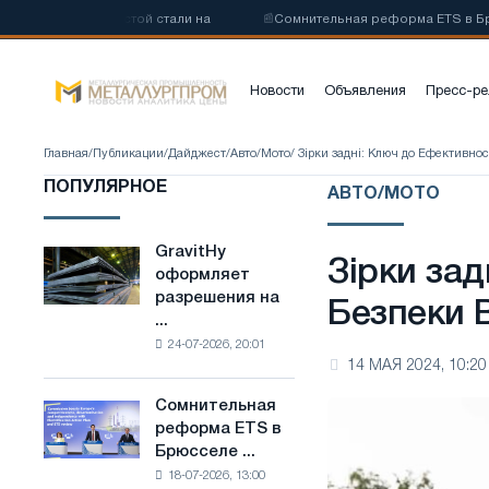
зкоуглеродистой стали на
📰
Сомнительная реформа ETS в Брюссел
Новости
Объявления
Пресс-ре
Главная
/
Публикации
/
Дайджест
/
Авто/Мото
/ Зірки задні: Ключ до Ефективно
ПОПУЛЯРНОЕ
АВТО/МОТО
GravitHy
GravitHy
Зірки зад
оформляет
оформляет
разрешения на
разрешения
Безпеки 
...
на
24-07-2026, 20:01
строительство
14 МАЯ 2024, 10:20
завода
по
Сомнительная
Сомнительная
производству
реформа ETS в
реформа
низкоуглеродистой
Брюсселе ...
ETS
стали
18-07-2026, 13:00
в
на