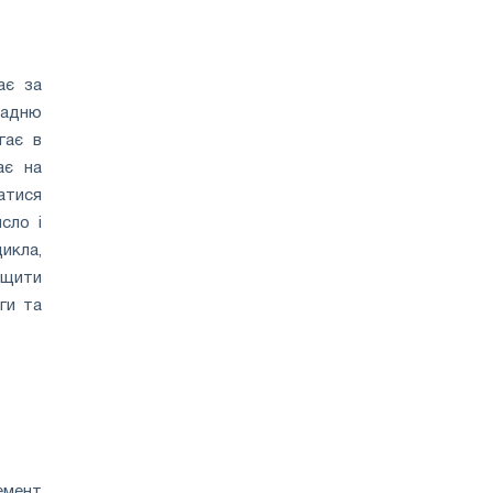
на
фоне
здорового
спроса
ає за
задню
гає в
ає на
атися
сло і
икла,
ищити
ги та
емент