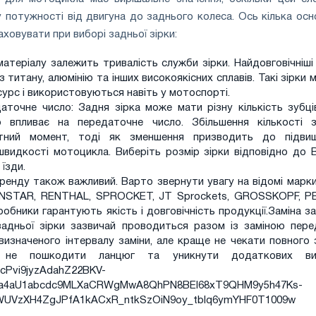
 потужності від двигуна до заднього колеса. Ось кілька осн
раховувати при виборі задньої зірки:
матеріалу залежить тривалість служби зірки. Найдовговічніші
 титану, алюмінію та інших високоякісних сплавів. Такі зірки
урс і використовуються навіть у мотоспорті.
даточне число: Задня зірка може мати різну кількість зубці
о впливає на передаточне число. Збільшення кількості з
тний момент, тоді як зменшення призводить до підви
швидкості мотоцикла. Виберіть розмір зірки відповідно до 
їзди.
ренду також важливий. Варто звернути увагу на відомі марки,
UNSTAR, RENTHAL, SPROCKET, JT Sprockets, GROSSKOPF, P
иробники гарантують якість і довговічність продукції.
Заміна з
 задньої зірки зазвичай проводиться разом із заміною перед
визначеного інтервалу заміни, але краще не чекати повного 
 не пошкодити ланцюг та уникнути додаткових вит