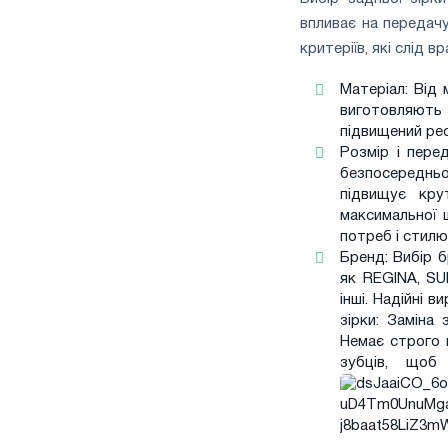
впливає на передачу
критеріїв, які слід в
Матеріал: Від 
виготовляють з
підвищений рес
Розмір і пере
безпосереднь
підвищує кру
максимальної 
потреб і стилю 
Бренд: Вибір б
як REGINA, S
інші. Надійні в
зірки: Заміна
Немає строго 
зубців, щоб