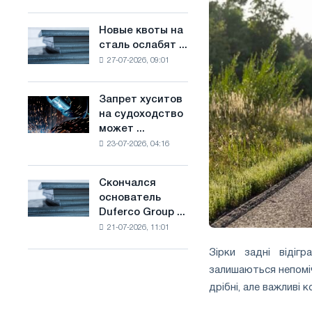
Брюсселе
основе
совмещает
водорода
Новые квоты на
Новые
отраслевые
во
сталь ослабят ...
квоты
ограничения
Франции
27-07-2026, 09:01
на
с
сталь
амбициями
ослабят
по
Запрет хуситов
Запрет
конкуренцию
борьбе
на судоходство
хуситов
в
с
может ...
на
Соединенном
изменением
23-07-2026, 04:16
судоходство
Королевстве
климата
может
нарушить
Скончался
Скончался
импорт
основатель
основатель
Саудовской
Duferco Group ...
Duferco
стали
21-07-2026, 11:01
Group
Бруно
Зірки задні відіг
Больфо
залишаються непоміч
дрібні, але важливі 