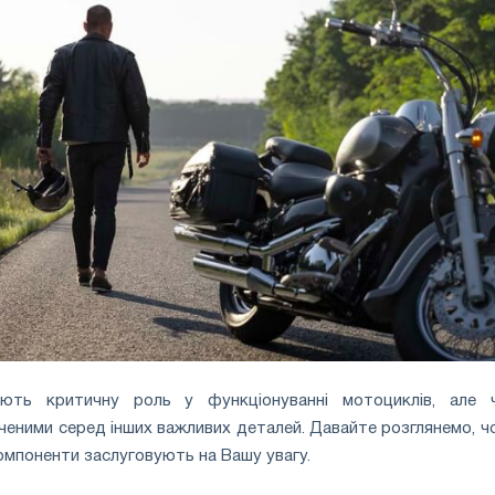
рають критичну роль у функціонуванні мотоциклів, але 
еними серед інших важливих деталей. Давайте розглянемо, чо
компоненти заслуговують на Вашу увагу.