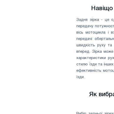
Навіщо 
Задня зірка - це о
передачу потужност
вісь мотоцикла і в
передачі оберталь
швидкість руху та
вперед. Зірка може
характеристики рух
стилю їзди та інших
ефективність мотоц
їзди.
Як вибр
Вибір задньої зірк