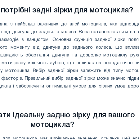
потрібні задні зірки для мотоцикла?
дна з найбільш важливих деталей мотоцикла, яка відповід
і від двигуна до заднього колеса. Вона встановлюється на 
заємодіє з ланцюгом. Основна функція задньої зірки поля
ного моменту від двигуна до заднього колеса, що вплив
 швидкість обертання двигуна та дозволяє мотоциклу рух
 мати різну кількість зубців, що впливає на передаточне чи
у мотоцикла. Вибір задньої зірки залежить від типу мотоц
 факторів. Правильний вибір задньої зірки може значно підв
икла і забезпечити оптимальні умови для різних умов доро
ати ідеальну задню зірку для вашого
мотоцикла?
и для мотоцикла має вирішальне значення, оскільки цей ел