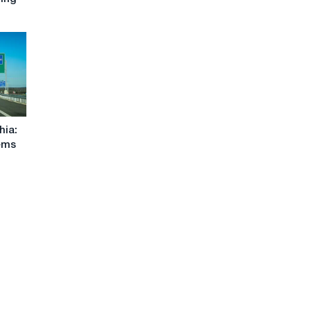
hia:
ems