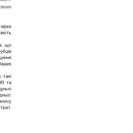
овних
 зірки
 мають
в, що
убців
щення
Ваших
 такі
BR та
адньої
ньої.
зносу
рат.