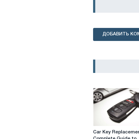
ДОБАВИТЬ КО
Car
Car Key Replacemen
Key
Complete Guide to