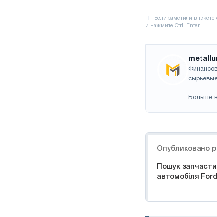
metallu
Финансов
сырьевые
Больше н
Навигация
Опубликовано р
Пошук запчастин
автомобіля For