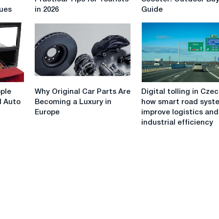
Morocco:
Mobility
sues
in 2026
Guide
Practical
Scooter:
Tips
Outdoor
for
Buying
Tourists
Guide
in
2026
Why
Digital
ple
Why Original Car Parts Are
Digital tolling in Czec
Original
tolling
d Auto
Becoming a Luxury in
how smart road syst
Car
in
Europe
improve logistics and
Parts
Czechia:
industrial efficiency
Are
how
Becoming
smart
a
road
Luxury
systems
in
improve
Europe
logistics
and
industrial
efficiency