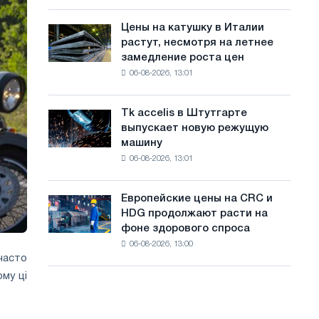
посвящённую
с
года
подвигу
Цены на катушку в Италии
Цены
а
советской
растут, несмотря на летнее
на
авиации
й
замедление роста цен
катушку
в
06-08-2026, 13:01
в
т
годы
Италии
Великой
а
растут,
Отечественной
Tk accelis в Штутгарте
Tk
несмотря
войны
выпускает новую режущую
accelis
на
машину
в
летнее
06-08-2026, 13:01
Штутгарте
замедление
выпускает
роста
новую
цен
Европейские цены на CRC и
Европейские
режущую
HDG продолжают расти на
цены
машину
фоне здорового спроса
на
06-08-2026, 13:00
CRC
часто
и
му ці
HDG
продолжают
расти