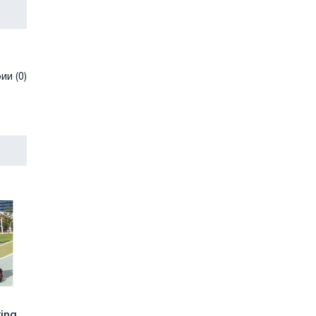
и (0)
ying