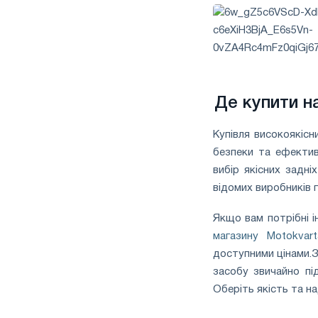
Де купити н
Купівля високоякіс
безпеки та ефектив
вибір якісних задні
відомих виробників г
Якщо вам потрібні і
магазину Motokvart
доступними цінами.
З
засобу звичайно пі
Оберіть якість та на