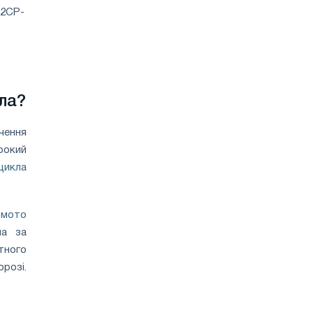
ла?
чення
рокий
цикла
мото
ла за
тного
розі.