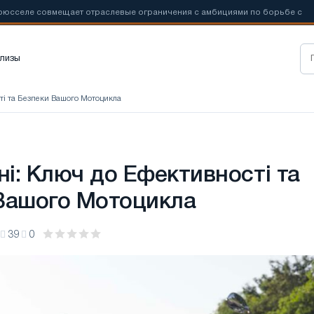
е совмещает отраслевые ограничения с амбициями по борьбе с

лизы
сті та Безпеки Вашого Мотоцикла
ні: Ключ до Ефективності та
Вашого Мотоцикла
39
0