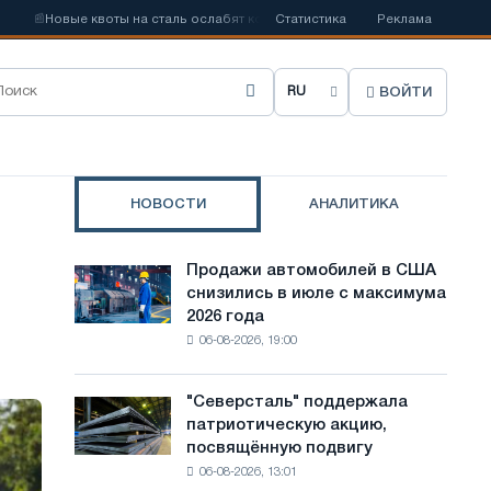

Новые квоты на сталь ослабят конкуренцию в Соединенном Королевстве
Статистика
Реклама
ВОЙТИ
В
ы
б
НОВОСТИ
АНАЛИТИКА
р
а
Продажи автомобилей в США
Продажи
т
снизились в июле с максимума
автомобилей
2026 года
в
ь
06-08-2026, 19:00
США
я
снизились
в
з
"Северсталь" поддержала
"Северсталь"
июле
патриотическую акцию,
поддержала
ы
с
посвящённую подвигу
патриотическую
максимума
к
06-08-2026, 13:01
акцию,
2026