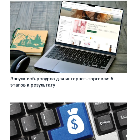
социальных
сетях
для
бизнеса
Запуск
Запуск веб‑ресурса для интернет‑торговли: 5
веб‑ресурса
этапов к результату
для
интернет‑торговли:
5
этапов
к
результату