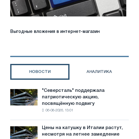
Выгодные
Выгодные вложения в интернет-магазин
вложения
в
интернет-
магазин
НОВОСТИ
АНАЛИТИКА
"Северсталь" поддержала
"Северсталь"
патриотическую акцию,
поддержала
посвящённую подвигу
патриотическую
06-08-2026, 13:01
акцию,
посвящённую
подвигу
Цены на катушку в Италии растут,
Цены
советской
несмотря на летнее замедление
на
авиации