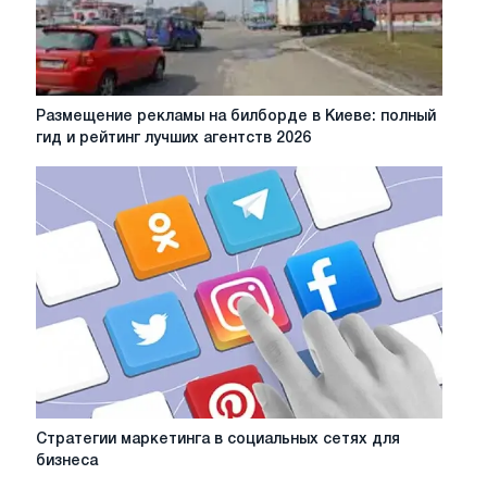
Размещение
Размещение рекламы на билборде в Киеве: полный
рекламы
гид и рейтинг лучших агентств 2026
на
билборде
в
Киеве:
полный
гид
и
рейтинг
лучших
агентств
2026
Стратегии
Стратегии маркетинга в социальных сетях для
маркетинга
бизнеса
в