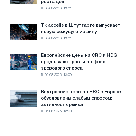
роста цен
катушку
в
06-08-2026, 13:01
в
годы
Италии
Великой
растут,
Отечественной
Tk accelis в Штутгарте выпускает
Tk
несмотря
войны
новую режущую машину
accelis
на
06-08-2026, 13:01
в
летнее
Штутгарте
замедление
выпускает
роста
Европейские цены на CRC и HDG
Европейские
новую
цен
продолжают расти на фоне
цены
режущую
здорового спроса
на
машину
06-08-2026, 13:00
CRC
и
HDG
Внутренние цены на HRC в Европе
Внутренние
продолжают
обусловлены слабым спросом;
цены
расти
активность рынка
на
на
06-08-2026, 13:00
HRC
фоне
в
здорового
Европе
спроса
обусловлены