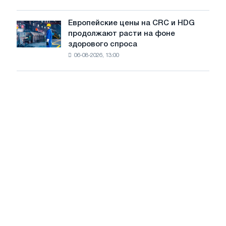
Штутгарте
замедление
выпускает
роста
Европейские цены на CRC и HDG
Европейские
новую
цен
продолжают расти на фоне
цены
режущую
здорового спроса
на
машину
06-08-2026, 13:00
CRC
и
HDG
продолжают
расти
на
фоне
здорового
спроса