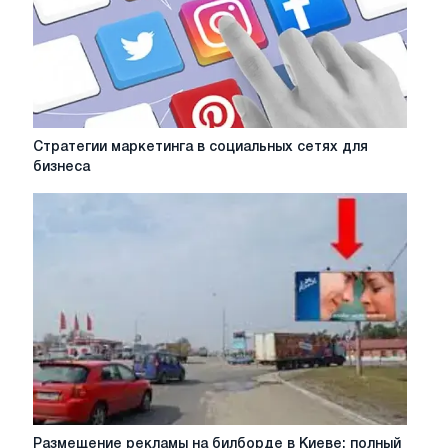
Стратегии
Стратегии маркетинга в социальных сетях для
маркетинга
бизнеса
в
социальных
сетях
для
бизнеса
Размещение
Размещение рекламы на билборде в Киеве: полный