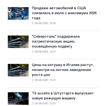
Продажи автомобилей в США
Продажи
снизились в июле с максимума 2026
автомобилей
года
в
06-08-2026, 19:00
США
снизились
в
"Северсталь" поддержала
"Северсталь"
июле
патриотическую акцию,
поддержала
с
посвящённую подвигу
патриотическую
максимума
06-08-2026, 13:01
акцию,
2026
посвящённую
года
подвигу
Цены на катушку в Италии растут,
Цены
советской
несмотря на летнее замедление
на
авиации
роста цен
катушку
в
06-08-2026, 13:01
в
годы
Италии
Великой
растут,
Отечественной
Tk accelis в Штутгарте выпускает
Tk
несмотря
войны
новую режущую машину
accelis
на
06-08-2026, 13:01
в
летнее