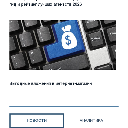
рекламы
гид и рейтинг лучших агентств 2026
на
билборде
в
Киеве:
полный
гид
и
рейтинг
лучших
агентств
2026
Выгодные
Выгодные вложения в интернет-магазин
вложения
в
интернет-
магазин
НОВОСТИ
АНАЛИТИКА