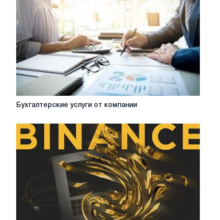
реклама
вашей
компании
Бухгалтерские
Бухгалтерские услуги от компании
услуги
от
компании