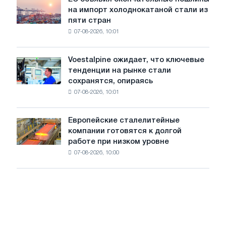
ЕС
трамвайных
на импорт холоднокатаной стали из
объявил
путей
пяти стран
окончательные
Москвы
07-08-2026, 10:01
пошлины
и
на
Ярославля
импорт
Voestalpine ожидает, что ключевые
Voestalpine
холоднокатаной
тенденции на рынке стали
ожидает,
стали
сохранятся, опираясь
что
из
07-08-2026, 10:01
ключевые
пяти
тенденции
стран
на
Европейские сталелитейные
Европейские
рынке
компании готовятся к долгой
сталелитейные
стали
работе при низком уровне
компании
сохранятся,
07-08-2026, 10:00
готовятся
опираясь
к
на
долгой
диверсификацию
работе
при
низком
уровне