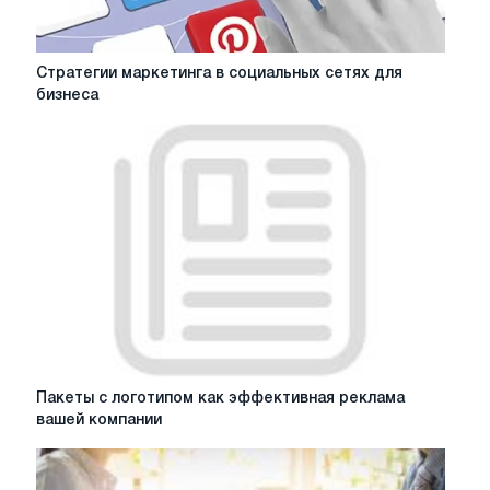
Стратегии
Стратегии маркетинга в социальных сетях для
маркетинга
бизнеса
в
социальных
сетях
для
бизнеса
Пакеты
Пакеты с логотипом как эффективная реклама
с
вашей компании
логотипом
как
эффективная