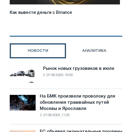
Как
Как вывести деньги с Binance
вывести
деньги
с
Binance
НОВОСТИ
АНАЛИТИКА
Рынок новых грузовиков в июле
Рынок
07-08-2026, 16:00
новых
грузовиков
в
июле
На БМК произвели проволоку для
На
обновления трамвайных путей
БМК
Москвы и Ярославля
произвели
07-08-2026, 11:00
проволоку
для
обновления
ЕС объявил окончательные пошлины