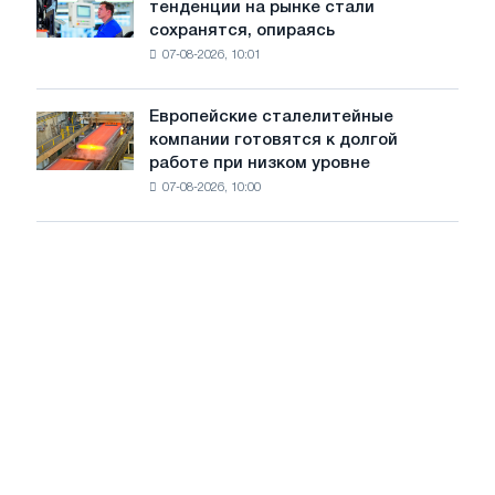
тенденции на рынке стали
ожидает,
стали
сохранятся, опираясь
что
из
07-08-2026, 10:01
ключевые
пяти
тенденции
стран
на
Европейские сталелитейные
Европейские
рынке
компании готовятся к долгой
сталелитейные
стали
работе при низком уровне
компании
сохранятся,
07-08-2026, 10:00
готовятся
опираясь
к
на
долгой
диверсификацию
работе
при
низком
уровне
воды