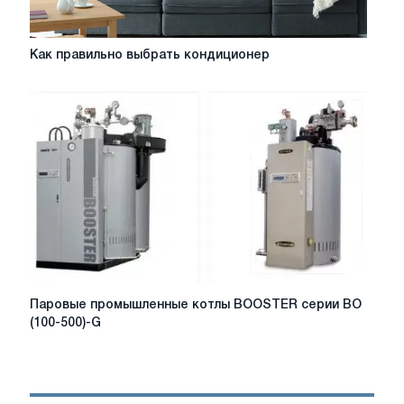
Как
Как правильно выбрать кондиционер
правильно
выбрать
кондиционер
Паровые
Паровые промышленные котлы BOOSTER серии BO
промышленные
(100-500)-G
котлы
BOOSTER
серии
BO