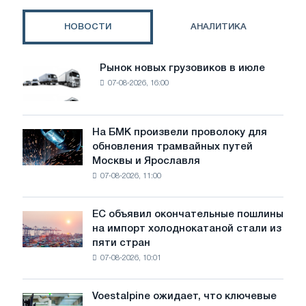
(100-
500)-
НОВОСТИ
АНАЛИТИКА
G
Рынок новых грузовиков в июле
Рынок
07-08-2026, 16:00
новых
грузовиков
в
июле
На БМК произвели проволоку для
На
обновления трамвайных путей
БМК
Москвы и Ярославля
произвели
07-08-2026, 11:00
проволоку
для
обновления
ЕС объявил окончательные пошлины
ЕС
трамвайных
на импорт холоднокатаной стали из
объявил
путей
пяти стран
окончательные
Москвы
07-08-2026, 10:01
пошлины
и
на
Ярославля
импорт
Voestalpine ожидает, что ключевые
Voestalpine
холоднокатаной