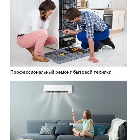
Reliable
Solutions
for
Fast
and
Safe
Appliance
Restoration
Профессиональный
Профессиональный ремонт бытовой техники
ремонт
бытовой
техники