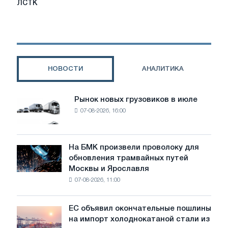
ЛСТК
из
металлоконструкций
ЛСТК
НОВОСТИ
АНАЛИТИКА
Рынок новых грузовиков в июле
Рынок
07-08-2026, 16:00
новых
грузовиков
в
июле
На БМК произвели проволоку для
На
обновления трамвайных путей
БМК
Москвы и Ярославля
произвели
07-08-2026, 11:00
проволоку
для
обновления
ЕС объявил окончательные пошлины
ЕС
трамвайных
на импорт холоднокатаной стали из
объявил
путей