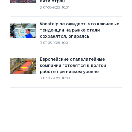
пяти стран
окончательные
Москвы
07-08-2026, 10:01
пошлины
и
на
Ярославля
импорт
Voestalpine ожидает, что ключевые
Voestalpine
холоднокатаной
тенденции на рынке стали
ожидает,
стали
сохранятся, опираясь
что
из
07-08-2026, 10:01
ключевые
пяти
тенденции
стран
на
Европейские сталелитейные
Европейские
рынке
компании готовятся к долгой
сталелитейные
стали
работе при низком уровне
компании
сохранятся,
07-08-2026, 10:00
готовятся
опираясь
к
на
долгой
диверсификацию
работе
при
низком
уровне
воды