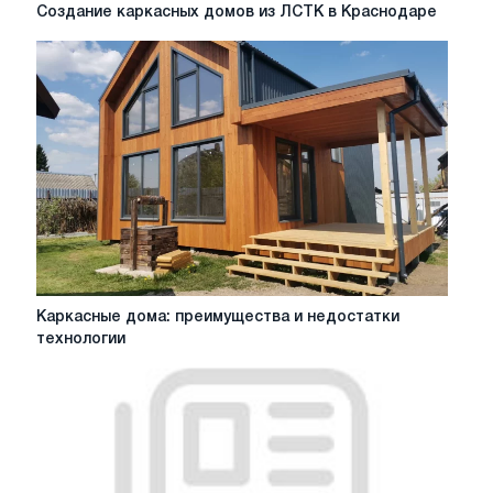
Создание
Создание каркасных домов из ЛСТК в Краснодаре
каркасных
домов
из
ЛСТК
в
Краснодаре
Каркасные
Каркасные дома: преимущества и недостатки
дома:
технологии
преимущества
и
недостатки
технологии