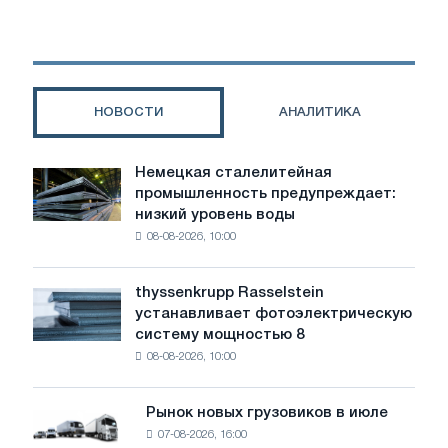
дома
в
Одессе
НОВОСТИ
АНАЛИТИКА
Немецкая сталелитейная
Немецкая
промышленность предупреждает:
сталелитейная
низкий уровень воды
промышленность
08-08-2026, 10:00
предупреждает:
низкий
уровень
thyssenkrupp Rasselstein
thyssenkrupp
воды
устанавливает фотоэлектрическую
Rasselstein
угрожает
систему мощностью 8
устанавливает
безопасности
08-08-2026, 10:00
фотоэлектрическую
поставок
систему
мощностью
Рынок новых грузовиков в июле
Рынок
8
07-08-2026, 16:00
новых
МВт