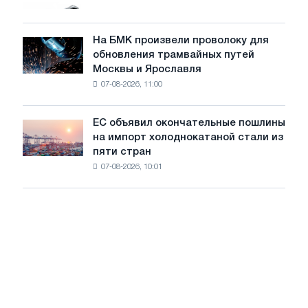
грузовиков
для
в
достижения
июле
На БМК произвели проволоку для
целей
На
обновления трамвайных путей
обезуглероживания
БМК
Москвы и Ярославля
произвели
07-08-2026, 11:00
проволоку
для
обновления
ЕС объявил окончательные пошлины
ЕС
трамвайных
на импорт холоднокатаной стали из
объявил
путей
пяти стран
окончательные
Москвы
07-08-2026, 10:01
пошлины
и
на
Ярославля
импорт
холоднокатаной
стали
из
пяти
стран