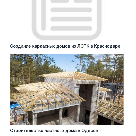
Создание
Создание каркасных домов из ЛСТК в Краснодаре
каркасных
домов
из
ЛСТК
в
Краснодаре
Строительство
Строительство частного дома в Одессе
частного