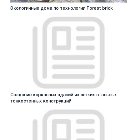
Экологичные
Экологичные дома по технологии Forest brick
дома
по
технологии
Forest
brick
Создание
Создание каркасных зданий из легких стальных
каркасных
тонкостенных конструкций
зданий
из
легких
стальных
тонкостенных
конструкций