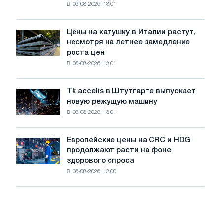
06-08-2026, 13:01
акцию,
2026
посвящённую
года
подвигу
Цены на катушку в Италии растут,
Цены
советской
несмотря на летнее замедление
на
авиации
роста цен
катушку
в
06-08-2026, 13:01
в
годы
Италии
Великой
растут,
Отечественной
Tk accelis в Штутгарте выпускает
Tk
несмотря
войны
новую режущую машину
accelis
на
06-08-2026, 13:01
в
летнее
Штутгарте
замедление
выпускает
роста
Европейские цены на CRC и HDG
Европейские
новую
цен
продолжают расти на фоне
цены
режущую
здорового спроса
на
машину
06-08-2026, 13:00
CRC
и
HDG
продолжают
расти