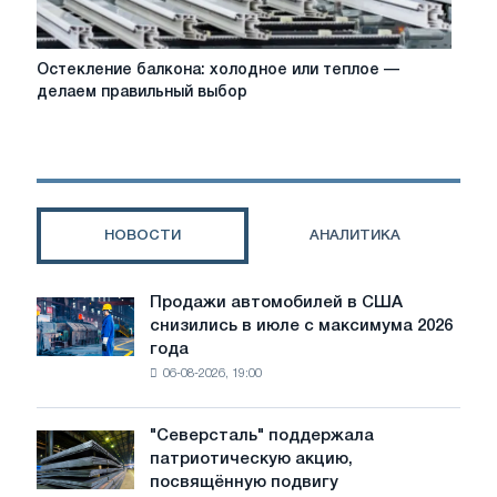
Остекление
Остекление балкона: холодное или теплое —
балкона:
делаем правильный выбор
холодное
или
теплое
—
делаем
правильный
НОВОСТИ
АНАЛИТИКА
выбор
Продажи автомобилей в США
Продажи
снизились в июле с максимума 2026
автомобилей
года
в
06-08-2026, 19:00
США
снизились
в
"Северсталь" поддержала
"Северсталь"
июле
патриотическую акцию,
поддержала
с
посвящённую подвигу
патриотическую
максимума