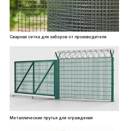
Сварная
Сварная сетка для заборов от производителя
сетка
для
заборов
от
производителя
Металлические
Металлические прутья для ограждения
прутья
для