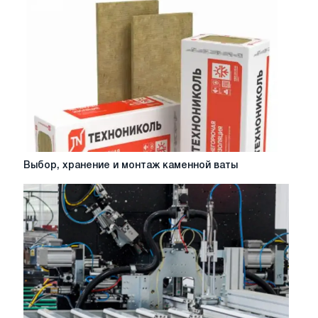
ограждения
Выбор,
Выбор, хранение и монтаж каменной ваты
хранение
и
монтаж
каменной
ваты