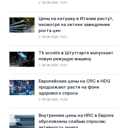
06-08-2026, 13:01
акцию,
посвящённую
подвигу
Цены на катушку в Италии растут,
Цены
советской
несмотря на летнее замедление
на
авиации
роста цен
катушку
в
06-08-2026, 13:01
в
годы
Италии
Великой
растут,
Отечественной
Tk accelis в Штутгарте выпускает
Tk
несмотря
войны
новую режущую машину
accelis
на
06-08-2026, 13:01
в
летнее
Штутгарте
замедление
выпускает
роста
Европейские цены на CRC и HDG
Европейские
новую
цен
продолжают расти на фоне
цены
режущую
здорового спроса
на
машину
06-08-2026, 13:00
CRC
и
HDG
Внутренние цены на HRC в Европе
Внутренние
продолжают
обусловлены слабым спросом;
цены
расти
активность рынка