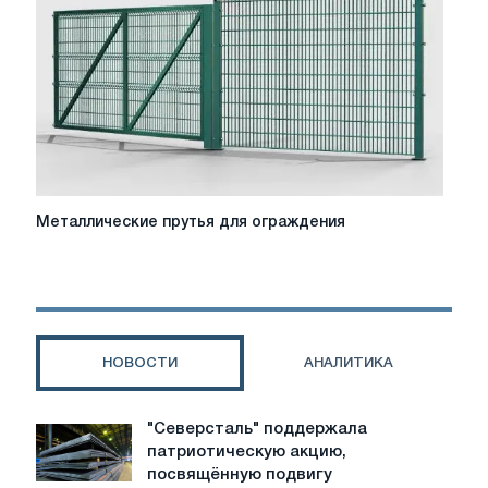
фундамент
для
дома
Металлические
Металлические прутья для ограждения
прутья
для
ограждения
НОВОСТИ
АНАЛИТИКА
"Северсталь" поддержала
"Северсталь"
патриотическую акцию,
поддержала
посвящённую подвигу
патриотическую