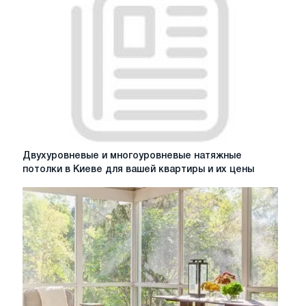
Двухуровневые
Двухуровневые и многоуровневые натяжные
и
потолки в Киеве для вашей квартиры и их цены
многоуровневые
натяжные
потолки
в
Киеве
для
вашей
квартиры
и