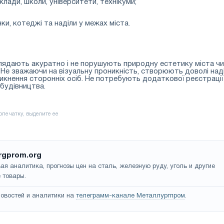
аклади, школи, університети, технікуми;
янки, котеджі та наділи у межах міста.
глядають акуратно і не порушують природну естетику міста чи
і. Не зважаючи на візуальну проникність, створюють доволі над
кнення сторонніх осіб. Не потребують додаткової реєстрації
 будівництва.
rgprom.org
ая аналитика, прогнозы цен на сталь, железную руду, уголь и другие
 товары.
овостей и аналитики на
телеграмм-канале Металлургпром
.