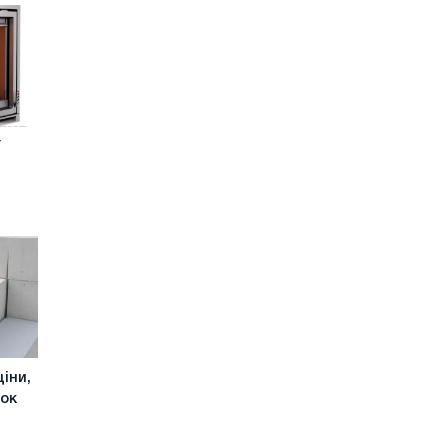
ї
ціни,
ток