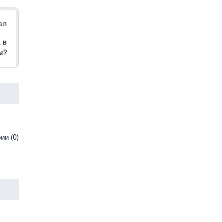
ал
 в
ы?
и (0)