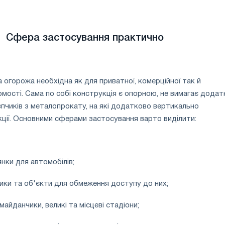
Сфера застосування практично
а огорожа необхідна як для приватної, комерційної так й
омості. Сама по собі конструкція є опорною, не вимагає дода
впчиків з металопрокату, на які додатково вертикально
ції. Основними сферами застосування варто виділити:
янки для автомобілів;
чики та об'єкти для обмеження доступу до них;
 майданчики, великі та місцеві стадіони;