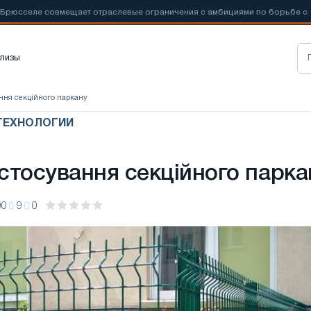
селе совмещает отраслевые ограничения с амбициями по борьбе с
лизы
ння секційного паркану
ТЕХНОЛОГИИ
стосування секційного парка
00
9
0