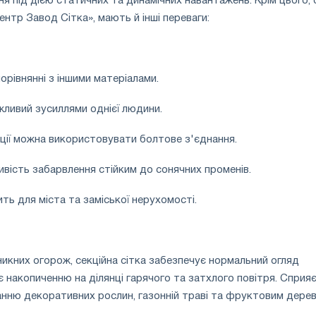
я під дією статичних та динамічних навантажень. Крім цього, с
ентр Завод Сітка», мають й інші переваги:
порівнянні з іншими матеріалами.
жливий зусиллями однієї людини.
сації можна використовувати болтове з'єднання.
ливість забарвлення стійким до сонячних променів.
ть для міста та заміської нерухомості.
оникних огорож, секційна сітка забезпечує нормальний огляд
є накопиченню на ділянці гарячого та затхлого повітря. Сприя
нню декоративних рослин, газонній траві та фруктовим дерев