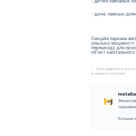
- дитячі навчальні з
- дачні, заміські діл
Секційні паркани ви
сільської місцевост
перешкоду для прони
об'єкт капітального
metallu
Финансов
сырьевые
Больше н