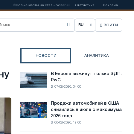
📰
Новые квоты на сталь ослабят конкуренцию в Соединенном Королевс
Статистика
Реклама
ВОЙТИ
В
ы
б
НОВОСТИ
АНАЛИТИКА
р
а
ну
В Европе выживут только ЭДП:
В
т
PwC
Европе
07-08-2026, 04:00
выживут
ь
только
я
ЭДП:
Продажи автомобилей в США
Продажи
PwC
з
снизились в июле с максимума
автомобилей
2026 года
в
ы
06-08-2026, 19:00
США
к
снизились