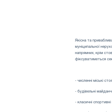
Якісна та приваблив
муніципальної нерух
напрямних, крім сто
фіксуватиметься сек
- численні міські сто
- будівельні майдан
- класичні спортивні