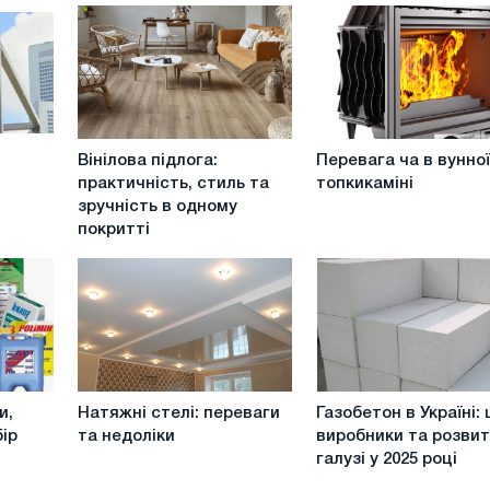
Вінілова
Перевага
Вінілова підлога:
Перевага ча в вунно
підлога:
ча
практичність, стиль та
топкикаміні
практичність,
в
зручність в одному
стиль
вунної
покритті
та
топкикаміні
зручність
в
одному
покритті
Натяжні
Газобетон
и,
Натяжні стелі: переваги
Газобетон в Україні: 
стелі:
в
ір
та недоліки
виробники та розви
переваги
Україні:
галузі у 2025 році
та
ціни,