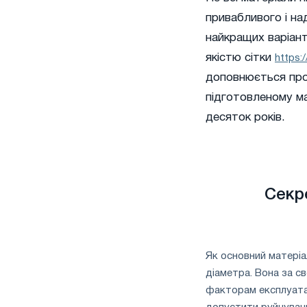
привабливого і на
найкращих варіант
якістю сітки
https:
доповнюється про
підготовленому м
десяток років.
Секр
Як основний матеріа
діаметра. Вона за с
факторам експлуатац