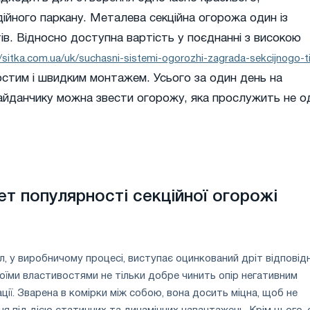
дійного паркану. Металева секційна огорожа один із
ів. Відносно доступна вартість у поєднанні з високою
//sitka.com.ua/uk/suchasni-sistemi-ogorozhi-zagrada-sekcijnogo-t
стим і швидким монтажем. Усього за один день на
айданчику можна звести огорожу, яка прослужить не о
ет популярності секційної огорожі
л, у виробничому процесі, виступає оцинкований дріт відповід
воїми властивостями не тільки добре чинить опір негативним
ії. Зварена в комірки між собою, вона досить міцна, щоб не