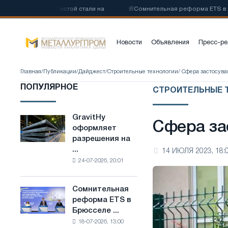
 низкоуглеродистой стали на
📰
Сомнительная реформа ETS в Брюс
Новости
Объявления
Пресс-ре
Главная
/
Публикации
/
Дайджест
/
Строительные технологии
/ Сфера застосува
ПОПУЛЯРНОЕ
СТРОИТЕЛЬНЫЕ 
GravitHy
GravitHy
Сфера за
оформляет
оформляет
разрешения на
разрешения
...
14 ИЮЛЯ 2023, 18:
на
24-07-2026, 20:01
строительство
завода
по
Сомнительная
Сомнительная
производству
реформа ETS в
реформа
низкоуглеродистой
Брюсселе ...
ETS
стали
18-07-2026, 13:00
в
на