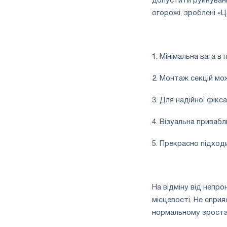
допустити руйнуванн
огорожі, зроблені «Ц
1. Мінімальна вага в 
2. Монтаж секцій мо
3. Для надійної фік
4. Візуальна приваб
5. Прекрасно підходи
На відміну від непр
місцевості. Не сприя
нормальному зроста