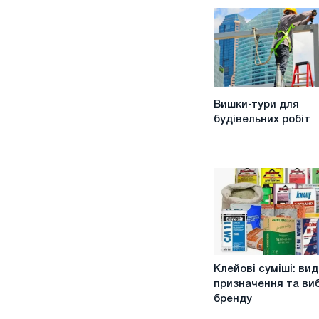
Вишки-
Вишки-тури для
тури
будівельних робіт
для
будівельних
робіт
Клейові
Клейові суміші: вид
суміші:
призначення та виб
види,
бренду
призначення