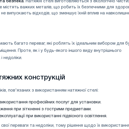
 та безпека
. Натяжні стелі виготовляються з екологічно чисти
не містять важких металів, що робить їх безпечними для здоров
и не випускають відходів, що зменшує їхній вплив на навколишн
 мають багато переваг, які роблять їх ідеальним вибором для б
міщення. Проте, як і у будь-якого іншого виду внутрішнього
і недоліки.
тяжних конструкцій
іків, пов'язаних з використанням натяжної стелі:
використання професійних послуг для установки.
ження при зіткненні з гострими предметами.
ксплуатації при використанні підвісного освітлення.
 свої переваги та недоліки, тому рішення щодо їх використанн