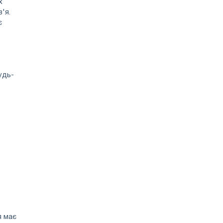
х
'я.
є
удь-
я має