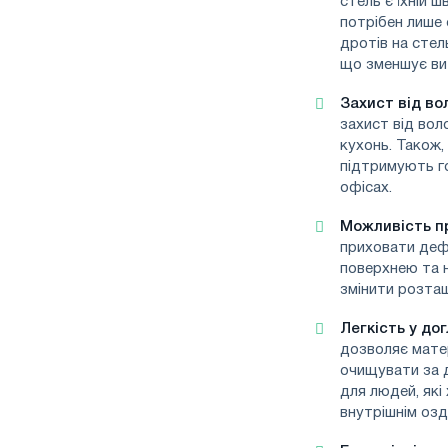
стель є їхній 
потрібен лише 
дротів на стел
що зменшує вит
Захист від во
захист від вол
кухонь. Також,
підтримують го
офісах.
Можливість пр
приховати дефе
поверхнею та 
змінити розта
Легкість у дог
дозволяє мате
очищувати за 
для людей, які 
внутрішнім оз