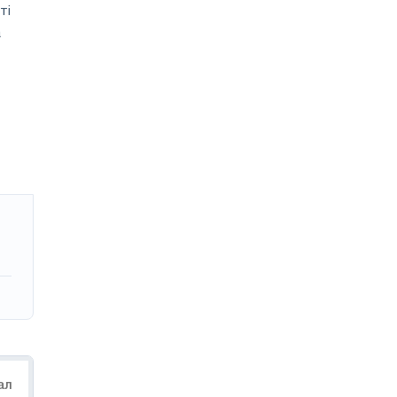
ті
а
ал