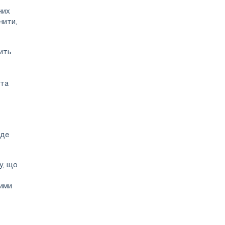
них
нити,
чить
 та
 де
у, що
ними