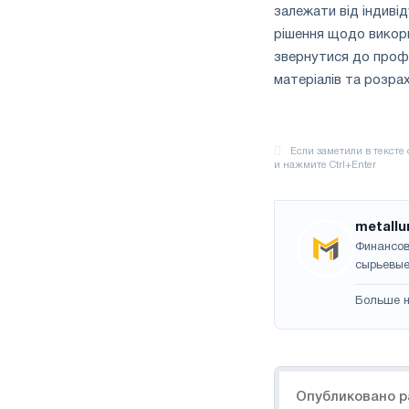
залежати від індиві
рішення щодо викори
звернутися до проф
матеріалів та розрах
metallu
Финансов
сырьевые
Больше н
Навигация
Опубликовано р