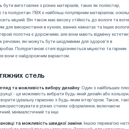
 бути виготовлені з різних матеріалів, таких як поліестер,
) та поліуретан. ПВХ є найбільш популярним матеріалом, оскільк
осить міцний. Він також має високу стійкість до вологи та вог
им для використання в кухнях, ванних кімнатах та інших волог
терові полотна є дорожчими, але вони мають відмінну естетик
их речовин, які можуть бути шкідливими для здоров'я в
робах. Поліуретанові стелі відрізняються міцністю та гарним
ле вони є найдорожчим варіантом.
тяжних стель
игляд та можливість вибору дизайну
. Один з найбільших плю
рукції - це можливість вибрати будь-який дизайн або кольори,
орити ідеальну гармонію з будь-яким інтер'єром. Також, такі
використовувати в різних стилях оформлення, включаючи
чний, мінімалістичний та інші.
тановці та можливість швидкої заміни
. Іншою перевагою нат