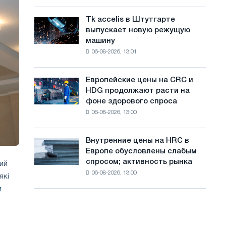
Италии
с
Великой
растут,
Отечественной
Tk accelis в Штутгарте
Tk
а
несмотря
войны
выпускает новую режущую
accelis
на
й
машину
в
летнее
06-08-2026, 13:01
Штутгарте
т
замедление
выпускает
роста
а
новую
цен
Европейские цены на CRC и
Европейские
режущую
HDG продолжают расти на
цены
машину
фоне здорового спроса
на
06-08-2026, 13:00
CRC
и
HDG
Внутренние цены на HRC в
Внутренние
продолжают
Европе обусловлены слабым
цены
расти
спросом; активность рынка
ий
на
на
06-08-2026, 13:00
HRC
які
фоне
в
здорового
м
Европе
спроса
обусловлены
слабым