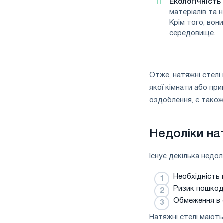
Екологічність
матеріалів та 
Крім того, вон
середовище.
Отже, натяжні стелі
якої кімнати або при
оздоблення, є також 
Недоліки на
Існує декілька недол
Необхідність 
Ризик пошкод
Обмеження в е
Натяжні стелі мають