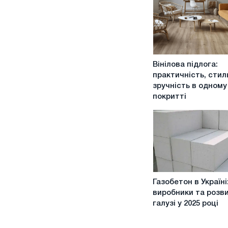
Вінілова
Вінілова підлога:
підлога:
практичність, стил
практичність,
зручність в одному
стиль
покритті
та
зручність
в
одному
покритті
Газобетон
Газобетон в Україні:
в
виробники та розв
Україні:
галузі у 2025 році
ціни,
виробники