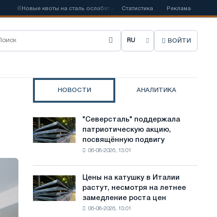
вые квоты на сталь ослабят конкуренцию в Соединенном Королевстве
Статистика
Реклама
ВОЙТИ
В
ы
б
НОВОСТИ
АНАЛИТИКА
р
а
"Северсталь" поддержала
"Северсталь"
т
патриотическую акцию,
поддержала
посвящённую подвигу
патриотическую
ь
06-08-2026, 13:01
акцию,
я
посвящённую
подвигу
з
Цены на катушку в Италии
Цены
советской
растут, несмотря на летнее
на
ы
авиации
замедление роста цен
катушку
в
к
06-08-2026, 13:01
в
годы