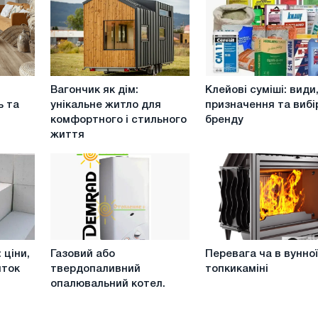
Вагончик
Клейові
Вагончик як дім:
Клейові суміші: види
як
суміші:
ь та
унікальне житло для
призначення та вибі
дім:
види,
комфортного і стильного
бренду
унікальне
призначення
життя
житло
та
для
вибір
комфортного
бренду
і
стильного
життя
Газовий
Перевага
 ціни,
Газовий або
Перевага ча в вунно
або
ча
иток
твердопаливний
топкикаміні
твердопаливний
в
опалювальний котел.
опалювальний
вунної
котел.
топкикаміні