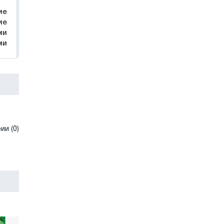
ие
ие
ми
ми
и (0)