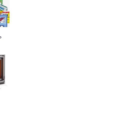
,
р
ї