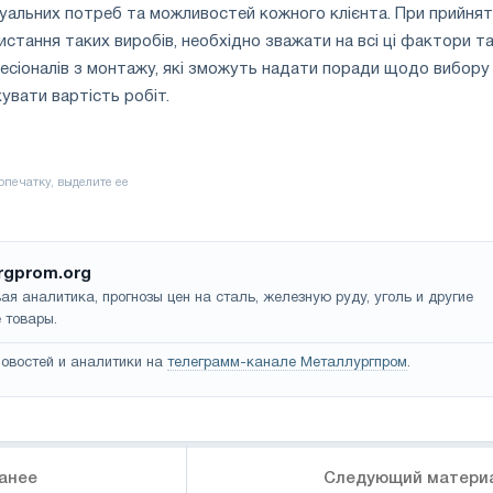
дуальних потреб та можливостей кожного клієнта. При прийнят
стання таких виробів, необхідно зважати на всі ці фактори т
есіоналів з монтажу, які зможуть надати поради щодо вибору
увати вартість робіт.
rgprom.org
ая аналитика, прогнозы цен на сталь, железную руду, уголь и другие
 товары.
овостей и аналитики на
телеграмм-канале Металлургпром
.
анее
Следующий матери