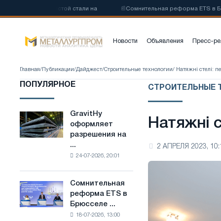
углеродистой стали на
📰
Сомнительная реформа ETS в Брюсселе с
Новости
Объявления
Пресс-ре
Главная
/
Публикации
/
Дайджест
/
Строительные технологии
/ Натяжні стелі: п
ПОПУЛЯРНОЕ
СТРОИТЕЛЬНЫЕ 
GravitHy
GravitHy
Натяжні с
оформляет
оформляет
разрешения на
разрешения
...
2 АПРЕЛЯ 2023, 10:
на
24-07-2026, 20:01
строительство
завода
по
Сомнительная
Сомнительная
производству
реформа ETS в
реформа
низкоуглеродистой
Брюсселе ...
ETS
стали
18-07-2026, 13:00
в
на