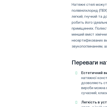
Натяжні стелі можуть
полівінілхлорид (ПВХ
легкий, гнучкий та д
робить його ідеальн
приміщеннях. Поліес
менший вміст хімічн
несертифікованих ви
звукопоглинанням, а
Переваги на
Естетичний в
натяжної конст
дозволяють ств
вироби можна 
сучасний, класи
Легкість в ус