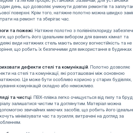
швидкий та легкий процес установки. Зазвичай, для установки
один день, що дозволяє уникнути довгих ремонтів та заплута
ьової поверхні. Крім того, натяжне полотно можна швидко замі
рати на ремонт та зберігає час.
логи та пожежі
. Натяжне полотно з полівінілхлориду забезпе
оги, що робить його ідеальним вибором для ванних кімнат та
 деякі види натяжних стель мають високу вогнестійкість та не
ріння, що робить їх безпечними для використання в будинках
иховати дефекти стелі та комунікацій
. Полотно дозволяє
кти на стелі та комунікації, які розташовані між основною
натяжною. Це може бути особливо корисно у старих будівлях,
шування комунікацій складно або неможливо.
ляді та чистці
. ПВХ-плівка легко очищується від пилу та бруд
ріалу залишатися чистим та доглянутим. Матеріал можна
допомогою звичайних миючих засобів, що робить його ідеаль
хочуть мінімізувати час та зусилля, витрачені на догляд за
добленням.