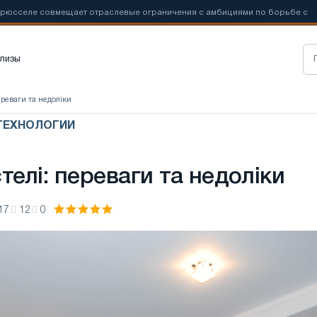
овмещает отраслевые ограничения с амбициями по борьбе с
📰
Но
лизы
ереваги та недоліки
ТЕХНОЛОГИИ
телі: переваги та недоліки
17
12
0