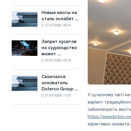
Брюсселе
основе
совмещает
водорода
Новые квоты на
Новые
отраслевые
во
сталь ослабят ...
квоты
ограничения
Франции
27-07-2026, 09:01
на
с
сталь
амбициями
ослабят
по
Запрет хуситов
Запрет
конкуренцию
борьбе
на судоходство
хуситов
в
с
может ...
на
Соединенном
изменением
23-07-2026, 04:16
судоходство
Королевстве
климата
может
нарушить
Скончался
Скончался
импорт
основатель
основатель
Саудовской
Duferco Group ...
Duferco
стали
У сучасному світі н
21-07-2026, 11:01
Group
варіант традиційного
Бруно
Больфо
забезпечують якість
https://www.briton.co
ефективно оновити в