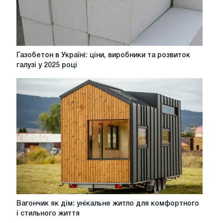
Газобетон
Газобетон в Україні: ціни, виробники та розвиток
в
галузі у 2025 році
Україні:
ціни,
виробники
та
розвиток
галузі
у
2025
році
Вагончик
Вагончик як дім: унікальне житло для комфортного
як
і стильного життя
дім: