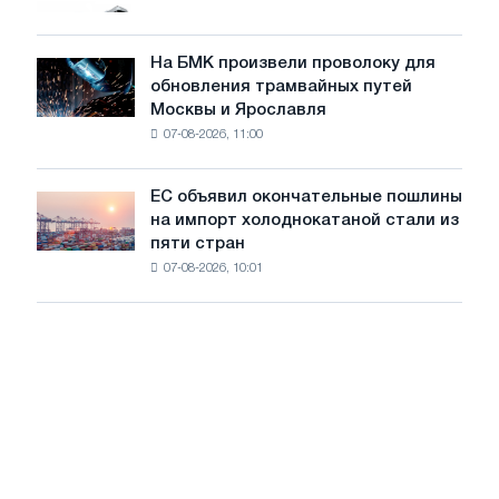
грузовиков
для
в
достижения
июле
На БМК произвели проволоку для
целей
На
обновления трамвайных путей
обезуглероживания
БМК
Москвы и Ярославля
произвели
07-08-2026, 11:00
проволоку
для
обновления
ЕС объявил окончательные пошлины
ЕС
трамвайных
на импорт холоднокатаной стали из
объявил
путей
пяти стран
окончательные
Москвы
07-08-2026, 10:01
пошлины
и
на
Ярославля
импорт
холоднокатаной
стали
из
пяти
стран