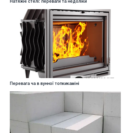
Натяжні стелі: переваги та недоліки
стелі:
переваги
та
недоліки
Перевага
Перевага ча в вунної топкикаміні
ча
в
вунної
топкикаміні