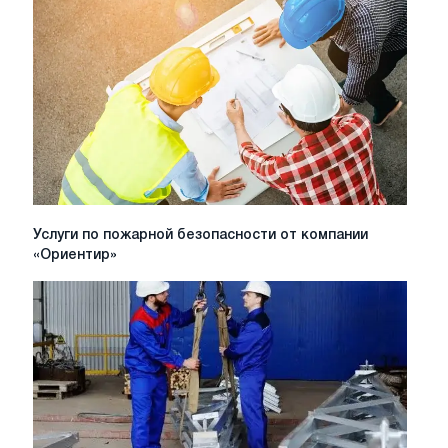
проектно-
сметной
документации
Услуги
Услуги по пожарной безопасности от компании
по
«Ориентир»
пожарной
безопасности
от
компании
«Ориентир»