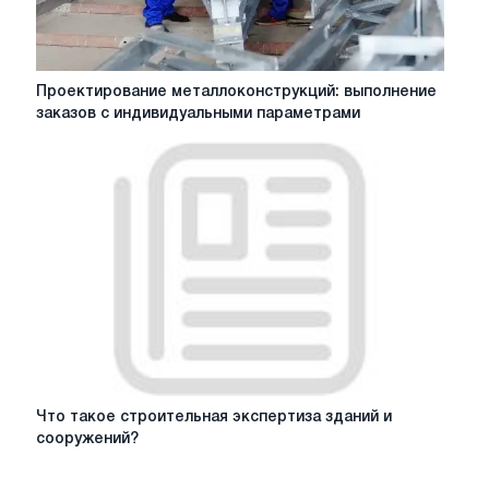
Проектирование
Проектирование металлоконструкций: выполнение
металлоконструкций:
заказов с индивидуальными параметрами
выполнение
заказов
с
индивидуальными
параметрами
Что
Что такое строительная экспертиза зданий и
такое
сооружений?
строительная
экспертиза