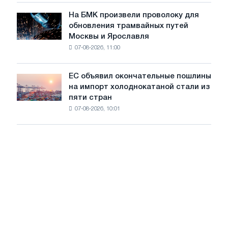
в
достижения
июле
На БМК произвели проволоку для
целей
На
обновления трамвайных путей
обезуглероживания
БМК
Москвы и Ярославля
произвели
07-08-2026, 11:00
проволоку
для
обновления
ЕС объявил окончательные пошлины
ЕС
трамвайных
на импорт холоднокатаной стали из
объявил
путей
пяти стран
окончательные
Москвы
07-08-2026, 10:01
пошлины
и
на
Ярославля
импорт
холоднокатаной
стали
из
пяти
стран