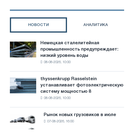
зданий
и
сооружений?
НОВОСТИ
АНАЛИТИКА
Немецкая сталелитейная
Немецкая
промышленность предупреждает:
сталелитейная
низкий уровень воды
промышленность
08-08-2026, 10:00
предупреждает:
низкий
уровень
thyssenkrupp Rasselstein
thyssenkrupp
воды
устанавливает фотоэлектрическую
Rasselstein
угрожает
систему мощностью 8
устанавливает
безопасности
08-08-2026, 10:00
фотоэлектрическую
поставок
систему
мощностью
Рынок новых грузовиков в июле
Рынок
8
07-08-2026, 16:00
новых
МВт
грузовиков
для